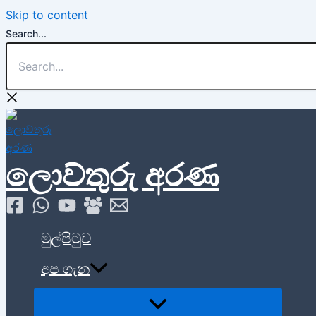
Skip to content
Search...
ලොව්තුරු අරණ
මුල්පිටුව
අප ගැන