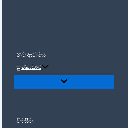
නව ආරාමය
පුණ්‍යාධාර
විමසීම්