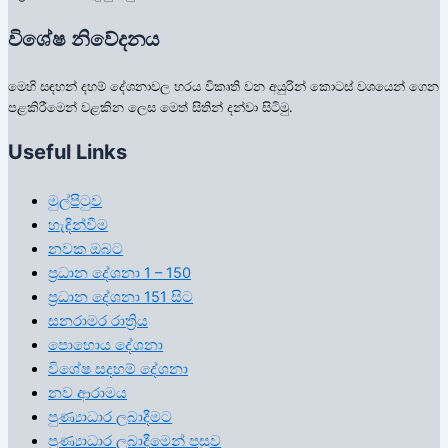
විශේෂ නිවේදනය
මෙහි සඳහන් දහම් දේශනාවල හරය විකෘති වන අයුරින් කොටස් වශයෙන් ගෙන
පළකිරීමෙන් වළකින ලෙස මෙත් සිතින් දන්වා සිටිමු.
Useful Links
මුල්පිටුව
හැඳින්වීම
නවක ඔබට
ප්‍රධාන දේශනා 1 – 150
ප්‍රධාන දේශනා 151 සිට
සනරාමර රාත්‍රිය
පොහොය දේශනා
විශේෂ සදහම් දේශනා
නව ආරාමය
පුණ්‍යාධාර ලබාදීමට
පුණ්‍යාධාර ලබාදීමෙන් පසුව