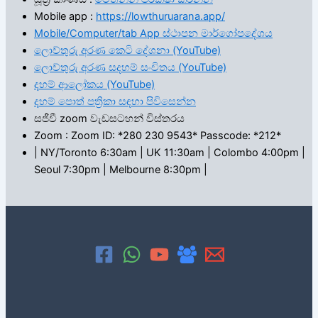
Mobile app :
https://lowthuruarana.app/
Mobile/Computer/tab App ස්ථාපන මාර්ගෝපදේශය
ලොව්තුරු අරණ කෙටි දේශනා (YouTube)
ලොව්තුරු අරණ සදහම් සංචිතය (YouTube)
දහම් ආලෝකය (YouTube)
දහම් පොත් පත්‍රිකා සඳහා පිවිසෙන්න
සජීවී zoom වැඩසටහන් විස්තරය
Zoom : Zoom ID: *280 230 9543* Passcode: *212*
| NY/Toronto 6:30am | UK 11:30am | Colombo 4:00pm |
Seoul 7:30pm | Melbourne 8:30pm |