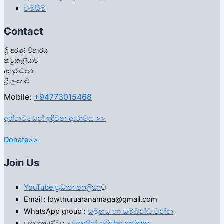
විමසීම්
Contact
ශ්‍රී අරණ විහාරය
කටුකැලියාව
අනුරාධපුර
ශ්‍රී ලංකාව
Mobile:
+94773015468
අභිනවයෙන් ඉදිවන ආරාමය >>
Donate>>
Join Us
YouTube ප්‍රධාන නාලිකා
ව
Email : lowthuruaranamaga@gmail.com
WhatsApp group :
සමුහය හා සම්බන්ධ වන්න
සූත්‍ර කාණ්ඩ :
මෙතනින් පරික්ෂා කරන්න