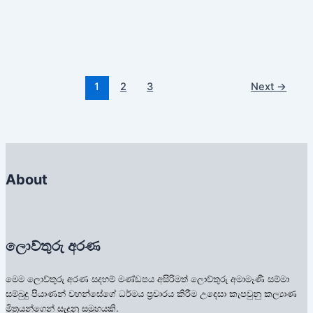
සිත නමැති මාරයා
S.25.12 තමා තුළ සිටින මාරයා හඳුනා ගැනීම සහ
නිරෝධ කරන ආකාරය – B4532
1
2
3
Next
→
By
Lowthuru Arana
|
July 5, 2024
About
ලොව්තුරු අරණ
මෙම ලොව්තුරු අරණ සදහම් මණ්ඩපය අසිරිමත් ලොව්තුරු අමාමෑණී සම්මා
සම්බුදු පියාණන් වහන්සේගේ ධර්මය ප්‍රචාරය කිරීම උදෙසා කැපවුනු කල්‍යාණ
මිත්‍රයන්ගෙන් සැදුනු සමුහයකි.