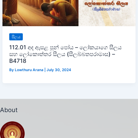
සීලය
112.01 අද ඇසළ පුන් පෝය – ලෝකයාගෙ සීලය
සහ ලෝකොත්තර සීලය (සීලබ්බතපරාමාස) –
B4718
By
Lowthuru Arana
|
July 30, 2024
About