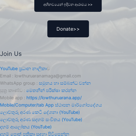
අභිනවයෙන් ඉදිවන ආරාමය >>
Donate>>
Join Us
YouTube ප්‍රධාන නාලිකා
ව
Email : lowthuruaranamaga@gmail.com
WhatsApp group :
සමුහය හා සම්බන්ධ වන්න
සූත්‍ර කාණ්ඩ :
මෙතනින් පරික්ෂා කරන්න
Mobile app :
https://lowthuruarana.app/
Mobile/Computer/tab App ස්ථාපන මාර්ගෝපදේශය
ලොව්තුරු අරණ කෙටි දේශනා (YouTube)
ලොව්තුරු අරණ සදහම් සංචිතය (YouTube)
දහම් ආලෝකය (YouTube)
දහම් පොත් පත්‍රිකා සඳහා පිවිසෙන්න