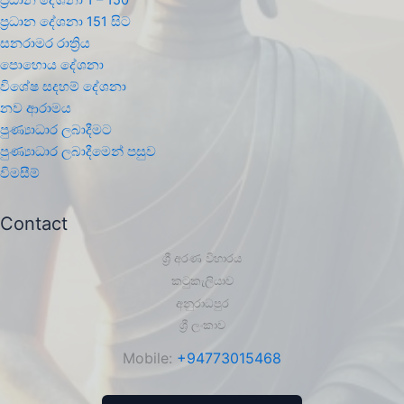
ප්‍රධාන දේශනා 151 සිට
සනරාමර රාත්‍රිය
පොහොය දේශනා
විශේෂ සදහම් දේශනා
නව ආරාමය
පුණ්‍යාධාර ලබාදීමට
පුණ්‍යාධාර ලබාදීමෙන් පසුව
විමසීම්
Contact
ශ්‍රී අරණ විහාරය
කටුකැලියාව
අනුරාධපුර
ශ්‍රී ලංකාව
Mobile:
+94773015468