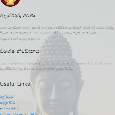
ලොව්තුරු අරණ
මෙම ලොව්තුරු අරණ සදහම් මණ්ඩපය අසිරිමත් ලොව්තුරු අමාමෑණී සම්මා සම්බුදු
පියාණන් වහන්සේගේ ධර්මය ප්‍රචාරය කිරීම උදෙසා කැපවුනු කල්‍යාණ
මිත්‍රයන්ගෙන් සැදුනු සමුහයකි.
විශේෂ නිවේදනය
මෙහි සඳහන් දහම් දේශනාවල හරය විකෘති වන අයුරින් කොටස් වශයෙන් ගෙන
පළකිරීමෙන් වළකින ලෙස මෙත් සිතින් දන්වා සිටිමු.
Useful Links
මුල්පිටුව
හැඳින්වීම
නවක ඔබට
ප්‍රධාන දේශනා 1 – 150