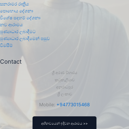
සනරාමර රාත්‍රිය
පොහොය දේශනා
විශේෂ සදහම් දේශනා
නව ආරාමය
පුණ්‍යාධාර ලබාදීමට
පුණ්‍යාධාර ලබාදීමෙන් පසුව
විමසීම්
Contact
ශ්‍රී අරණ විහාරය
කටුකැලියාව
අනුරාධපුර
ශ්‍රී ලංකාව
Mobile:
+94773015468
අභිනවයෙන් ඉදිවන ආරාමය >>