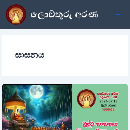
Skip
ලොව්තුරු අරණ
to
content
සාසනය