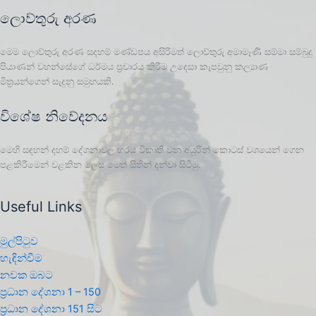
ලොව්තුරු අරණ
මෙම ලොව්තුරු අරණ සදහම් මණ්ඩපය අසිරිමත් ලොව්තුරු අමාමෑණී සම්මා සම්බුදු
පියාණන් වහන්සේගේ ධර්මය ප්‍රචාරය කිරීම උදෙසා කැපවුනු කල්‍යාණ
මිත්‍රයන්ගෙන් සැදුනු සමුහයකි.
විශේෂ නිවේදනය
මෙහි සඳහන් දහම් දේශනාවල හරය විකෘති වන අයුරින් කොටස් වශයෙන් ගෙන
පළකිරීමෙන් වළකින ලෙස මෙත් සිතින් දන්වා සිටිමු.
Useful Links
මුල්පිටුව
හැඳින්වීම
නවක ඔබට
ප්‍රධාන දේශනා 1 – 150
ප්‍රධාන දේශනා 151 සිට