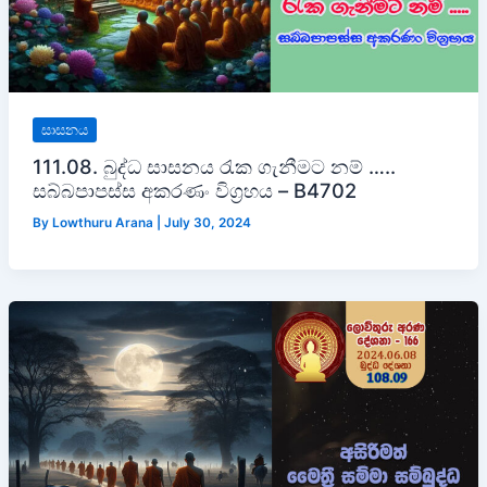
සාසනය
111.08. බුද්ධ සාසනය රැක ගැනීමට නම් …..
සබ්බපාපස්ස අකරණං විග්‍රහය – B4702
By
Lowthuru Arana
|
July 30, 2024