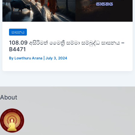
සාසනය
108.09 අසිරිමත් මෛත්‍රී සම්මා සම්බුද්ධ සාසනය –
B4471
By
Lowthuru Arana
|
July 3, 2024
About