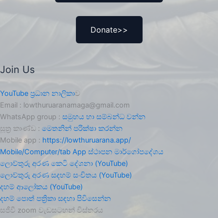
Donate>>
Join Us
YouTube ප්‍රධාන නාලිකා
ව
Email : lowthuruaranamaga@gmail.com
WhatsApp group :
සමුහය හා සම්බන්ධ වන්න
සූත්‍ර කාණ්ඩ :
මෙතනින් පරික්ෂා කරන්න
Mobile app :
https://lowthuruarana.app/
Mobile/Computer/tab App ස්ථාපන මාර්ගෝපදේශය
ලොව්තුරු අරණ කෙටි දේශනා (YouTube)
ලොව්තුරු අරණ සදහම් සංචිතය (YouTube)
දහම් ආලෝකය (YouTube)
දහම් පොත් පත්‍රිකා සඳහා පිවිසෙන්න
සජීවී zoom වැඩසටහන් විස්තරය