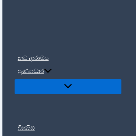
නව ආරාමය
පුණ්‍යාධාර
විමසීම්