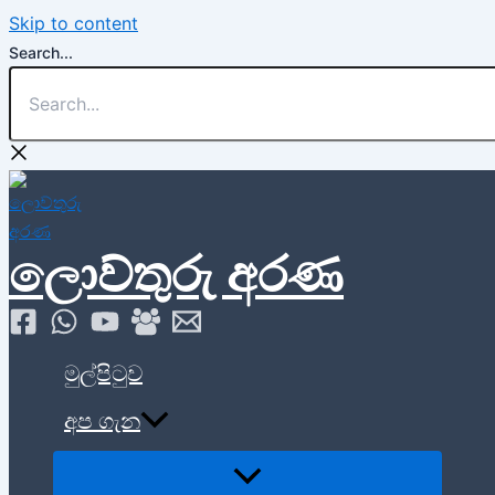
Skip to content
Search...
ලොව්තුරු අරණ
මුල්පිටුව
අප ගැන