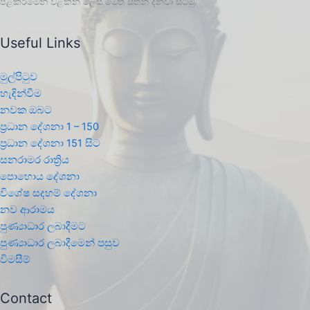
පළකිරීමෙන් වළකින ලෙස මෙත් සිතින් දන්වා සිටිමු.
Useful Links
මුල්පිටුව
හැඳින්වීම
නවක ඔබට
ප්‍රධාන දේශනා 1 – 150
ප්‍රධාන දේශනා 151 සිට
සනරාමර රාත්‍රිය
පොහොය දේශනා
විශේෂ සදහම් දේශනා
නව ආරාමය
පුණ්‍යාධාර ලබාදීමට
පුණ්‍යාධාර ලබාදීමෙන් පසුව
විමසීම්
Contact