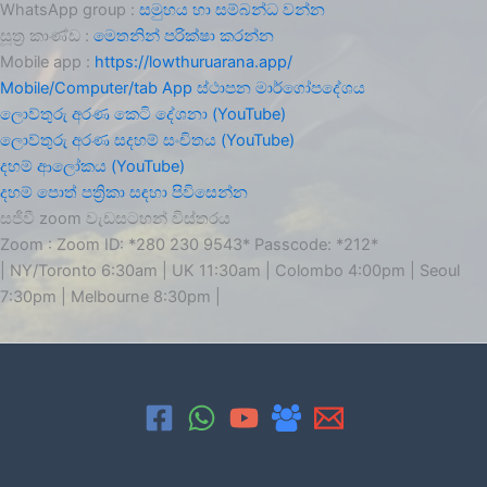
WhatsApp group :
සමුහය හා සම්බන්ධ වන්න
සූත්‍ර කාණ්ඩ :
මෙතනින් පරික්ෂා කරන්න
Mobile app :
https://lowthuruarana.app/
Mobile/Computer/tab App ස්ථාපන මාර්ගෝපදේශය
ලොව්තුරු අරණ කෙටි දේශනා (YouTube)
ලොව්තුරු අරණ සදහම් සංචිතය (YouTube)
දහම් ආලෝකය (YouTube)
දහම් පොත් පත්‍රිකා සඳහා පිවිසෙන්න
සජීවී zoom වැඩසටහන් විස්තරය
Zoom : Zoom ID: *280 230 9543* Passcode: *212*
| NY/Toronto 6:30am | UK 11:30am | Colombo 4:00pm | Seoul
7:30pm | Melbourne 8:30pm |