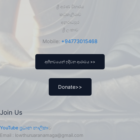
ශ්‍රී අරණ විහාරය
කටුකැලියාව
අනුරාධපුර
ශ්‍රී ලංකාව
Mobile:
+94773015468
අභිනවයෙන් ඉදිවන ආරාමය >>
Donate>>
Join Us
YouTube ප්‍රධාන නාලිකා
ව
Email : lowthuruaranamaga@gmail.com