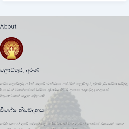
About
ලොව්තුරු අරණ
මෙම ලොව්තුරු අරණ සදහම් මණ්ඩපය අසිරිමත් ලොව්තුරු අමාමෑණී සම්මා සම්බුදු
පියාණන් වහන්සේගේ ධර්මය ප්‍රචාරය කිරීම උදෙසා කැපවුනු කල්‍යාණ
මිත්‍රයන්ගෙන් සැදුනු සමුහයකි.
විශේෂ නිවේදනය
මෙහි සඳහන් දහම් දේශනාවල හරය විකෘති වන අයුරින් කොටස් වශයෙන් ගෙන