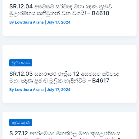
SR.12.04 අසමසම සර්වඥ මහා ඤාණ පූජාව
මූලාරම්භය සනිටුහන් වන වගයි! – B4618
By
Lowthuru Arana
|
July 17, 2024
බුද්ධ ඤාණ
SR.12.03 සනරාමර රාත්‍රිය 12 අසමසම සර්වඥ
මහා ඤාණ පූජාව මූලික හැඳින්වීම – B4617
By
Lowthuru Arana
|
July 17, 2024
බුද්ධ ඤාණ
S.27.12 අපරිමෙය්‍ය මහත්ඵල මහා කුසලානිසංස