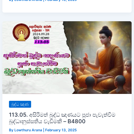
බුද්ධ ඤාණ
113.05. අසිරිමත් බුද්ධ ඤාණයට පූජා පැවැත්වීම
බුද්ධානුස්සතිය වැඩීමකි – B4800
By
Lowthuru Arana
|
February 13, 2025