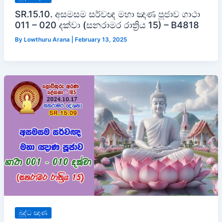
SR.15.10. අසමසම සර්වඥ මහා ඤාණ පූජාව ගාථා
011 – 020 දක්වා (සනරාමර රාත්‍රිය 15) – B4818
By
Lowthuru Arana
|
February 13, 2025
බුද්ධ ඤාණ