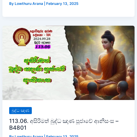
By
Lowthuru Arana
|
February 13, 2025
බුද්ධ ඤාණ
113.06. අසිරිමත් බුද්ධ ඤාණ පූජාවේ ආනිසංස –
B4801
By
Lowthuru Arana
|
February 13, 2025