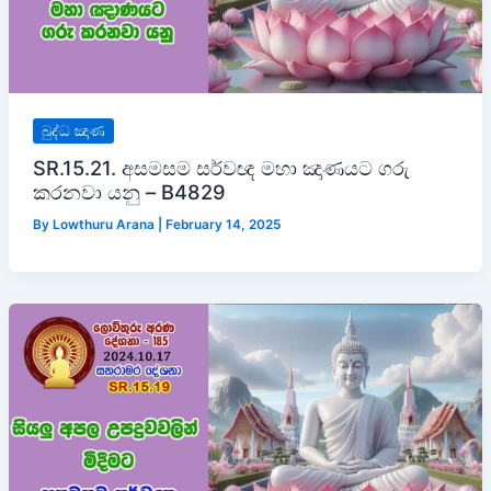
බුද්ධ ඤාණ
SR.15.21. අසමසම සර්වඥ මහා ඤාණයට ගරු
කරනවා යනු – B4829
By
Lowthuru Arana
|
February 14, 2025