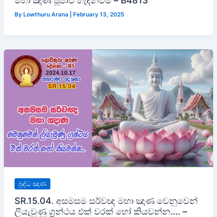
මහා ඤාණ පූජාව හැඳින්වීම – B4813
By
Lowthuru Arana
|
February 13, 2025
බුද්ධ ඤාණ
SR.15.04. අසමසම සර්වඥ මහා ඤාණ වෙනුවෙන්
ලියැවුණු ග්‍රන්ථය එක් වරක් හෝ කියවන්න…. –