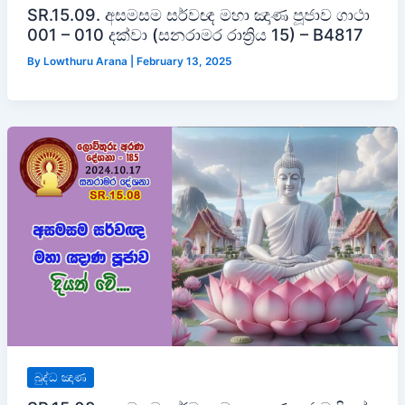
SR.15.09. අසමසම සර්වඥ මහා ඤාණ පූජාව ගාථා
001 – 010 දක්වා (සනරාමර රාත්‍රිය 15) – B4817
By
Lowthuru Arana
|
February 13, 2025
බුද්ධ ඤාණ