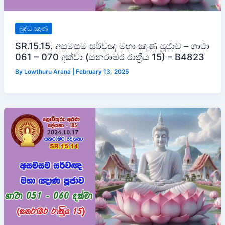
බුද්ධ ඤාණ
SR.15.15. අසමසම සර්වඥ මහා ඤාණ පූජාව – ගාථා
061 – 070 දක්වා (සනරාමර රාත්‍රිය 15) – B4823
By
Lowthuru Arana
|
February 13, 2025