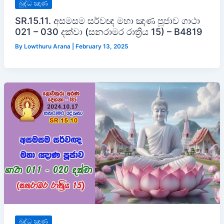
බුද්ධ ඤාණ
SR.15.11. අසමසම සර්වඥ මහා ඤාණ පූජාව ගාථා
021 – 030 දක්වා (සනරාමර රාත්‍රිය 15) – B4819
By
Lowthuru Arana
|
February 13, 2025
බුද්ධ ඤාණ