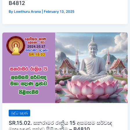
B4812
By
Lowthuru Arana
|
February 13, 2025
බුද්ධ ඤාණ
SR.15.02. සනරාමර රාත්‍රිය 15 අසමසම සර්වඥ
මහා ඤාණ පූජාව පිළිගැනීම – B4810