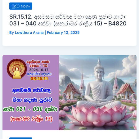
බුද්ධ ඤාණ
SR.15.12. අසමසම සර්වඥ මහා ඤාණ පූජාව ගාථා
031 – 040 දක්වා (සනරාමර රාත්‍රිය 15) – B4820
By
Lowthuru Arana
|
February 13, 2025