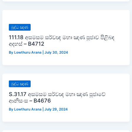
බුද්ධ ඤාණ
111.18 අසමසම සර්වඥ මහා ඤාණ පූජාව පිළිබඳ
අදහස් – B4712
By
Lowthuru Arana
|
July 30, 2024
බුද්ධ ඤාණ
S.31.17 අසමසම සර්වඥ මහා ඤාණ පූජාවේ
ආනිසංස – B4676
By
Lowthuru Arana
|
July 29, 2024