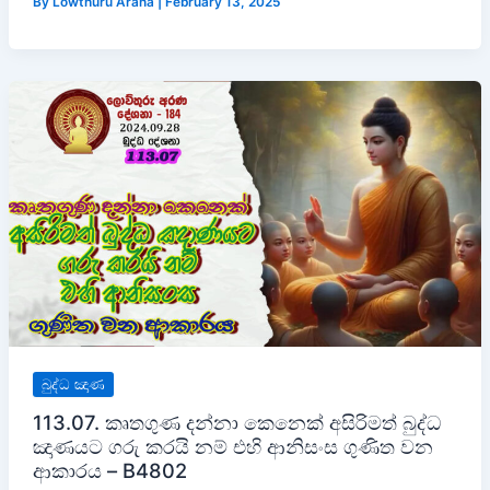
By
Lowthuru Arana
|
February 13, 2025
බුද්ධ ඤාණ
113.07. කෘතගුණ දන්නා කෙනෙක් අසිරිමත් බුද්ධ
ඤාණයට ගරු කරයි නම් එහි ආනිසංස ගුණිත වන
ආකාරය – B4802