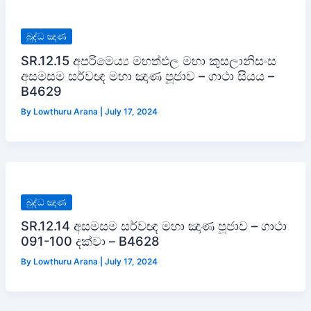
බුද්ධ ඤාණ
SR.12.15 අපරිමෙය්‍ය මහත්ඵල මහා කුසලානිසංස
අසමසම සර්වඥ මහා ඤාණ පූජාව – ගාථා සියය –
B4629
By
Lowthuru Arana
|
July 17, 2024
බුද්ධ ඤාණ
SR.12.14 අසමසම සර්වඥ මහා ඤාණ පූජාව – ගාථා
091-100 දක්වා – B4628
By
Lowthuru Arana
|
July 17, 2024