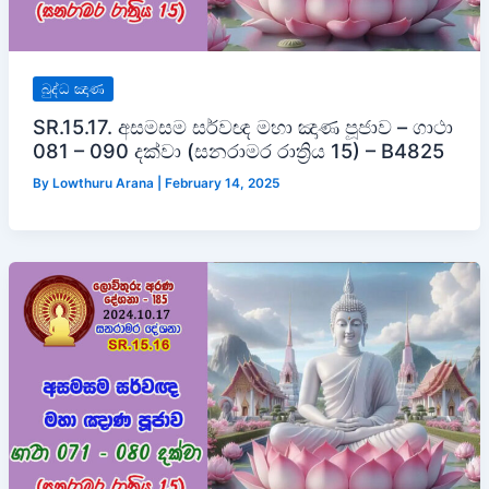
බුද්ධ ඤාණ
SR.15.17. අසමසම සර්වඥ මහා ඤාණ පූජාව – ගාථා
081 – 090 දක්වා (සනරාමර රාත්‍රිය 15) – B4825
By
Lowthuru Arana
|
February 14, 2025