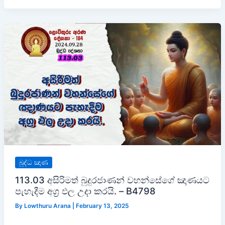
බුද්ධ ඤාණ
113.03 අසිරිමත් බුදුරජාණන් වහන්සේගේ ඤාණයට
පැහැදීම අග්‍ර ඵල උදා කරයි. – B4798
By
Lowthuru Arana
|
February 13, 2025