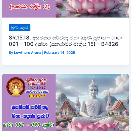
බුද්ධ ඤාණ
SR.15.18. අසමසම සර්වඥ මහා ඤාණ පූජාව – ගාථා
091 – 100 දක්වා (සනරාමර රාත්‍රිය 15) – B4826
By
Lowthuru Arana
|
February 14, 2025