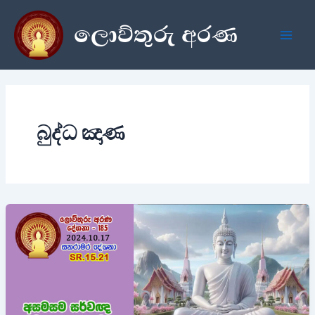
Skip
ලොව්තුරු අරණ
to
content
බුද්ධ ඤාණ