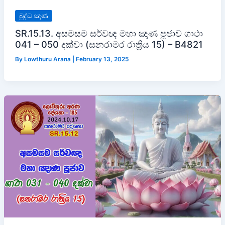
බුද්ධ ඤාණ
SR.15.13. අසමසම සර්වඥ මහා ඤාණ පූජාව ගාථා
041 – 050 දක්වා (සනරාමර රාත්‍රිය 15) – B4821
By
Lowthuru Arana
|
February 13, 2025