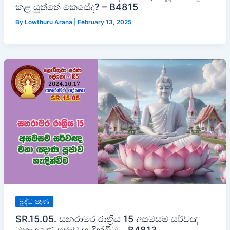
කළ යුත්තේ කෙසේද? – B4815
By
Lowthuru Arana
|
February 13, 2025
බුද්ධ ඤාණ
SR.15.05. සනරාමර රාත්‍රිය 15 අසමසම සර්වඥ