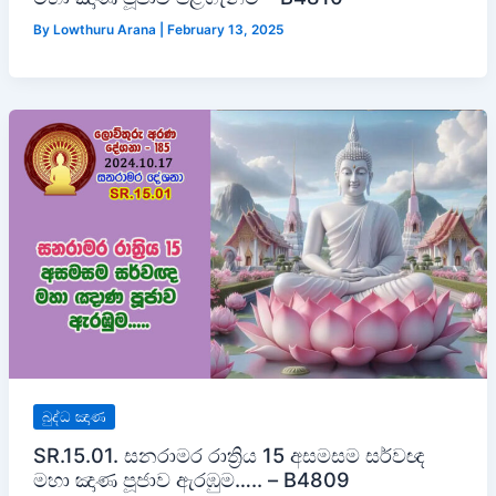
By
Lowthuru Arana
|
February 13, 2025
බුද්ධ ඤාණ
SR.15.01. සනරාමර රාත්‍රිය 15 අසමසම සර්වඥ
මහා ඤාණ පූජාව ඇරඹුම….. – B4809