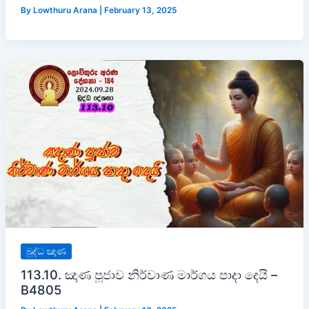
By
Lowthuru Arana
|
February 13, 2025
බුද්ධ ඤාණ
113.10. ඤාණ පූජාව නිර්වාණ මාර්ගය පාදා දෙයි –
B4805