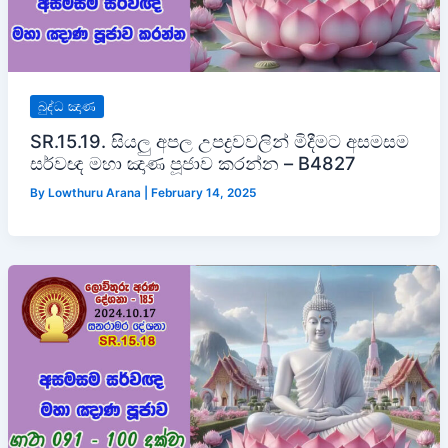
බුද්ධ ඤාණ
SR.15.19. සියලු අපල උපද්‍රවවලින් මිදීමට අසමසම
සර්වඥ මහා ඤාණ පූජාව කරන්න – B4827
By
Lowthuru Arana
|
February 14, 2025