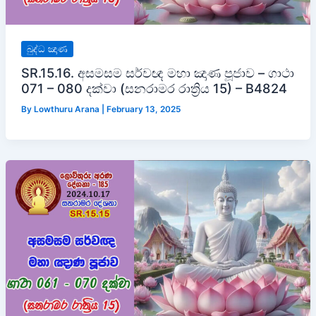
බුද්ධ ඤාණ
SR.15.16. අසමසම සර්වඥ මහා ඤාණ පූජාව – ගාථා
071 – 080 දක්වා (සනරාමර රාත්‍රිය 15) – B4824
By
Lowthuru Arana
|
February 13, 2025