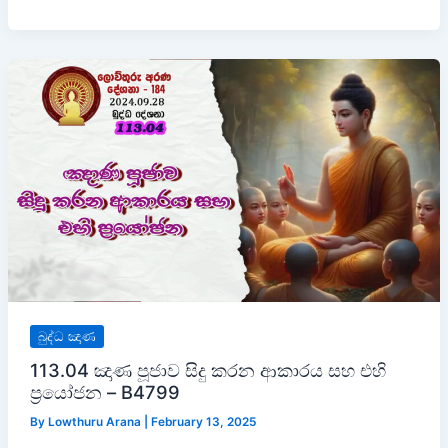
බුද්ධ ඤාණ
113.04 ඤාණ පූජාව සිදු කරන ආකාරය සහ එහි
ප්‍රයෝජන – B4799
By
Lowthuru Arana
|
February 13, 2025