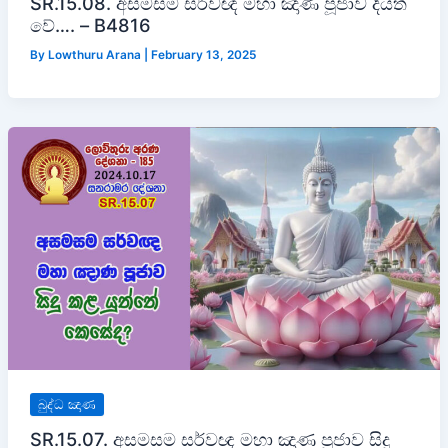
SR.15.08. අසමසම සර්වඥ මහා ඤාණ පූජාව දියත්
වේ…. – B4816
By
Lowthuru Arana
|
February 13, 2025
බුද්ධ ඤාණ
SR.15.07. අසමසම සර්වඥ මහා ඤාණ පූජාව සිදු