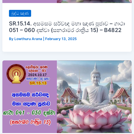
බුද්ධ ඤාණ
SR.15.14. අසමසම සර්වඥ මහා ඤාණ පූජාව – ගාථා
051 – 060 දක්වා (සනරාමර රාත්‍රිය 15) – B4822
By
Lowthuru Arana
|
February 13, 2025