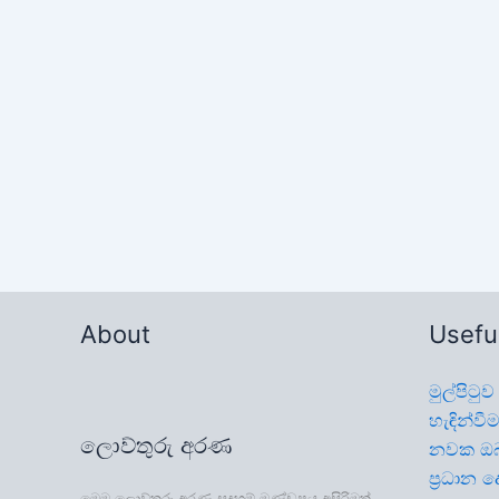
ධර්මාවබෝධය
114.15. උතුම් තථාගත ධර්මය යථාවාදීව
තේරුම් ගත යුතු ය – B4854
By
Lowthuru Arana
|
April 12, 2025
About
Useful
මුල්පිටුව
හැඳින්වී
ලොව්තුරු අරණ
නවක ඔ
ප්‍රධාන 
මෙම ලොව්තුරු අරණ සදහම් මණ්ඩපය අසිරිමත්