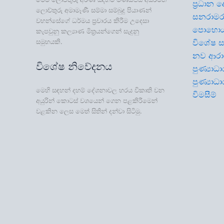
ප්‍රධාන 
ලොව්තුරු අමාමෑණී සම්මා සම්බුදු පියාණන්
සනරාමර ර
වහන්සේගේ ධර්මය ප්‍රචාරය කිරීම උදෙසා
පොහොය
කැපවුනු කල්‍යාණ මිත්‍රයන්ගෙන් සැදුනු
සමුහයකි.
විශේෂ ස
නව ආර
විශේෂ නිවේදනය
පුණ්‍යාධ
පුණ්‍යාධ
මෙහි සඳහන් දහම් දේශනාවල හරය විකෘති වන
විමසීම්
අයුරින් කොටස් වශයෙන් ගෙන පළකිරීමෙන්
වළකින ලෙස මෙත් සිතින් දන්වා සිටිමු.