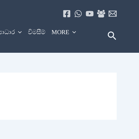
‍යාධාර
විමසීම්
MORE