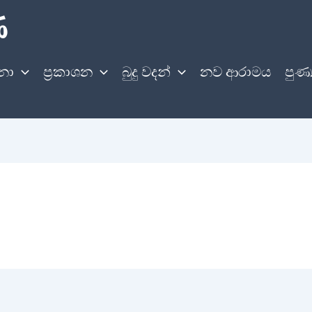
ණ
නා
ප්‍රකාශන
බුදු වදන්
නව ආරාමය
පුණ්