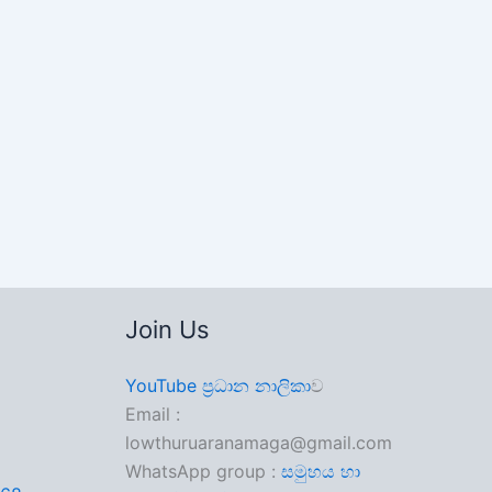
Join Us
YouTube ප්‍රධාන නාලිකා
ව
Email :
lowthuruaranamaga@gmail.com
WhatsApp group :
සමුහය හා