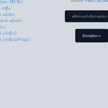
Mobile:
+94773015
දේශනා 151 සිට
ාත්‍රිය
 දේශනා
අභිනවයෙන් ඉදිවන ආරාමය 
දහම් දේශනා
ාමය
ාර ලබාදීමට
Donate>>
ාර ලබාදීමෙන් පසුව