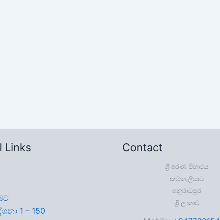
ධර්මාවබෝධය
S.25.17 බෝසතාණන් වහන්සේ
කාමයෙ දුක දැකලා ද? – B4537
By
Lowthuru Arana
|
July 7, 2024
 Links
Contact
ශ්‍රී අරණ විහාරය
කටුකැලියාව
ම
අනුරාධපුර
බට
ශ්‍රී ලංකාව
දේශනා 1 – 150