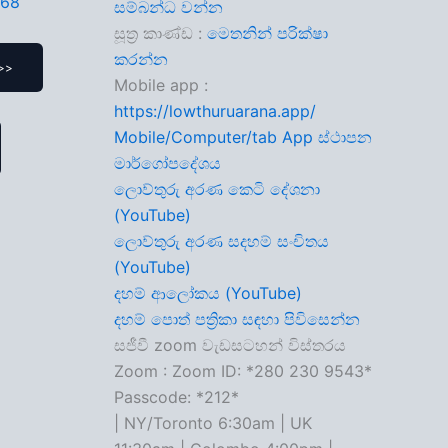
468
සම්බන්ධ වන්න
සූත්‍ර කාණ්ඩ :
මෙතනින් පරික්ෂා
කරන්න
>>
Mobile app :
https://lowthuruarana.app/
Mobile/Computer/tab App ස්ථාපන
මාර්ගෝපදේශය
ලොව්තුරු අරණ කෙටි දේශනා
(YouTube)
ලොව්තුරු අරණ සදහම් සංචිතය
(YouTube)
දහම් ආලෝකය (YouTube)
දහම් පොත් පත්‍රිකා සඳහා පිවිසෙන්න
සජීවී zoom වැඩසටහන් විස්තරය
Zoom : Zoom ID: *280 230 9543*
Passcode: *212*
| NY/Toronto 6:30am | UK