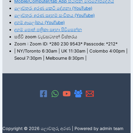
Mobile/Computer/tab App ස්ථාපන මාර්ගෝපදේශය
ලොව්තුරු අරණ කෙටි දේශනා (YouTube)
ලොව්තුරු අරණ සදහම් සංචිතය (YouTube)
දහම් ආලෝකය (YouTube)
දහම් පොත් පත්‍රිකා සඳහා පිවිසෙන්න
සජීවී zoom වැඩසටහන් විස්තරය
Zoom : Zoom ID: *280 230 9543* Passcode: *212*
| NY/Toronto 6:30am | UK 11:30am | Colombo 4:00pm |
Seoul 7:30pm | Melbourne 8:30pm |
Copyright © 2026 ලොව්තුරු අරණ | Powered by admin team