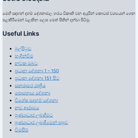
මෙහි සඳහන් දහම් දේශනාවල හරය විකෘති වන අයුරින් කොටස් වශයෙන් ගෙන
පළකිරීමෙන් වළකින ලෙස මෙත් සිතින් දන්වා සිටිමු.
Useful Links
මුල්පිටුව
හැඳින්වීම
නවක ඔබට
ප්‍රධාන දේශනා 1 – 150
ප්‍රධාන දේශනා 151 සිට
සනරාමර රාත්‍රිය
පොහොය දේශනා
විශේෂ සදහම් දේශනා
නව ආරාමය
පුණ්‍යාධාර ලබාදීමට
පුණ්‍යාධාර ලබාදීමෙන් පසුව
විමසීම්