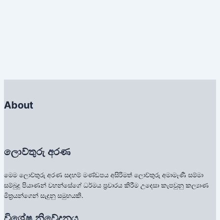
චිත්ත වීථි
114.22. තීව්‍රර දැන ගැනීමට හේතු වන චිත්තවීථි
දෙක කුමක් ද? – B4861
By
Lowthuru Arana
|
April 13, 2025
About
ලොව්තුරු අරණ
මෙම ලොව්තුරු අරණ සදහම් මණ්ඩපය අසිරිමත් ලොව්තුරු අමාමෑණී සම්මා
සම්බුදු පියාණන් වහන්සේගේ ධර්මය ප්‍රචාරය කිරීම උදෙසා කැපවුනු කල්‍යාණ
මිත්‍රයන්ගෙන් සැදුනු සමුහයකි.
විශේෂ නිවේදනය