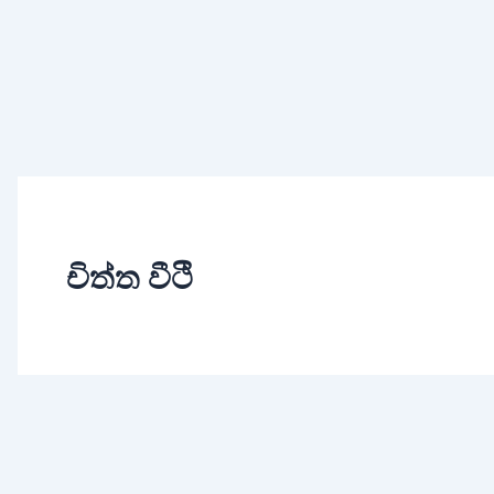
චිත්ත වීථි