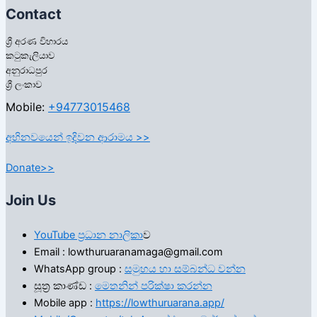
Contact
ශ්‍රී අරණ විහාරය
කටුකැලියාව
අනුරාධපුර
ශ්‍රී ලංකාව
Mobile:
+94773015468
අභිනවයෙන් ඉදිවන ආරාමය >>
Donate>>
Join Us
YouTube ප්‍රධාන නාලිකා
ව
Email : lowthuruaranamaga@gmail.com
WhatsApp group :
සමුහය හා සම්බන්ධ වන්න
සූත්‍ර කාණ්ඩ :
මෙතනින් පරික්ෂා කරන්න
Mobile app :
https://lowthuruarana.app/