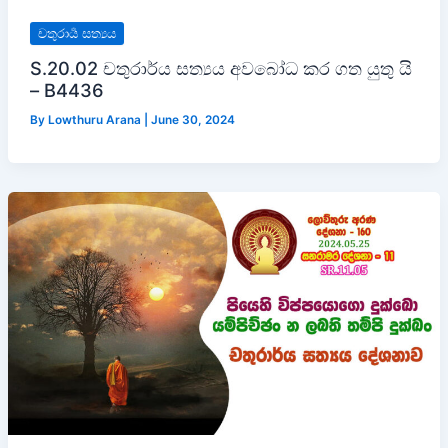
චතුරාර්‍ය සත්‍යය
S.20.02 චතුරාර්ය සත්‍යය අවබෝධ කර ගත යුතු යි
– B4436
By
Lowthuru Arana
|
June 30, 2024