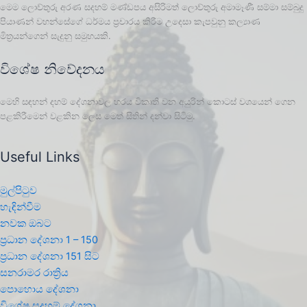
මෙම ලොව්තුරු අරණ සදහම් මණ්ඩපය අසිරිමත් ලොව්තුරු අමාමෑණී සම්මා සම්බුදු
පියාණන් වහන්සේගේ ධර්මය ප්‍රචාරය කිරීම උදෙසා කැපවුනු කල්‍යාණ
මිත්‍රයන්ගෙන් සැදුනු සමුහයකි.
විශේෂ නිවේදනය
මෙහි සඳහන් දහම් දේශනාවල හරය විකෘති වන අයුරින් කොටස් වශයෙන් ගෙන
පළකිරීමෙන් වළකින ලෙස මෙත් සිතින් දන්වා සිටිමු.
Useful Links
මුල්පිටුව
හැඳින්වීම
නවක ඔබට
ප්‍රධාන දේශනා 1 – 150
ප්‍රධාන දේශනා 151 සිට
සනරාමර රාත්‍රිය
පොහොය දේශනා
විශේෂ සදහම් දේශනා