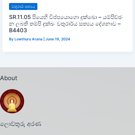
චතුරාර්‍ය සත්‍යය
SR.11.05 පියෙහි විප්පයොගො දුක්ඛො – යම්පිච්ඡං
න ලබති තම්පි දුක්ඛං චතුරාර්ය සත්‍යය දේශනාව –
B4403
By
Lowthuru Arana
|
June 19, 2024
About
ලොව්තුරු අරණ