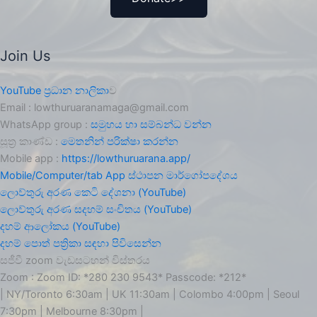
Join Us
YouTube ප්‍රධාන නාලිකා
ව
Email : lowthuruaranamaga@gmail.com
WhatsApp group :
සමුහය හා සම්බන්ධ වන්න
සූත්‍ර කාණ්ඩ :
මෙතනින් පරික්ෂා කරන්න
Mobile app :
https://lowthuruarana.app/
Mobile/Computer/tab App ස්ථාපන මාර්ගෝපදේශය
ලොව්තුරු අරණ කෙටි දේශනා (YouTube)
ලොව්තුරු අරණ සදහම් සංචිතය (YouTube)
දහම් ආලෝකය (YouTube)
දහම් පොත් පත්‍රිකා සඳහා පිවිසෙන්න
සජීවී zoom වැඩසටහන් විස්තරය
Zoom : Zoom ID: *280 230 9543* Passcode: *212*
| NY/Toronto 6:30am | UK 11:30am | Colombo 4:00pm | Seoul
7:30pm | Melbourne 8:30pm |