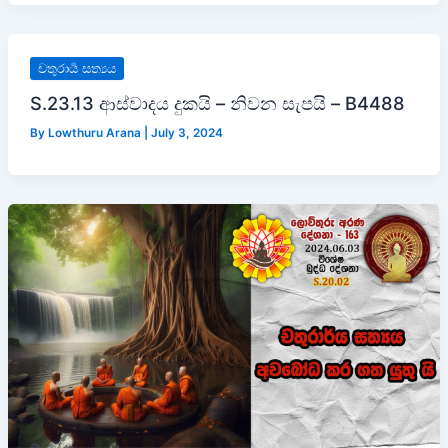
චතුරාර්‍ය සත්‍යය
S.23.13 ආස්වාදය දුකයි – නිවන සැපයි – B4488
By
Lowthuru Arana
|
July 3, 2024