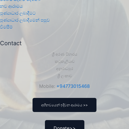
නව ආරාමය
පුණ්‍යාධාර ලබාදීමට
පුණ්‍යාධාර ලබාදීමෙන් පසුව
විමසීම්
Contact
ශ්‍රී අරණ විහාරය
කටුකැලියාව
අනුරාධපුර
ශ්‍රී ලංකාව
Mobile:
+94773015468
අභිනවයෙන් ඉදිවන ආරාමය >>
Donate>>