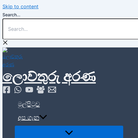
Skip to content
Search...
ලොව්තුරු අරණ
මුල්පිටුව
අප ගැන