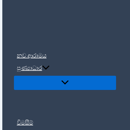
නව ආරාමය
පුණ්‍යාධාර
විමසීම්