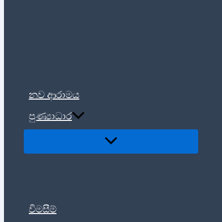
නව ආරාමය
පුණ්‍යාධාර
විමසීම්