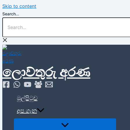
Skip to content
Search...
ලොව්තුරු අරණ
මුල්පිටුව
අප ගැන