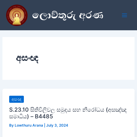
Skip
ලොව්තුරු අරණ
to
content
අසංඥ
අසංඥ
S.23.10 සිතිවිලිවල සමුදය සහ නිරෝධය (අසඤ්ඤ
සමාධිය) – B4485
By
Lowthuru Arana
|
July 3, 2024