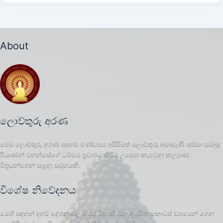
About
ලොව්තුරු අරණ
මෙම ලොව්තුරු අරණ සදහම් මණ්ඩපය අසිරිමත් ලොව්තුරු අමාමෑණී සම්මා සම්බුදු
පියාණන් වහන්සේගේ ධර්මය ප්‍රචාරය කිරීම උදෙසා කැපවුනු කල්‍යාණ
මිත්‍රයන්ගෙන් සැදුනු සමුහයකි.
විශේෂ නිවේදනය
මෙහි සඳහන් දහම් දේශනාවල හරය විකෘති වන අයුරින් කොටස් වශයෙන් ගෙන