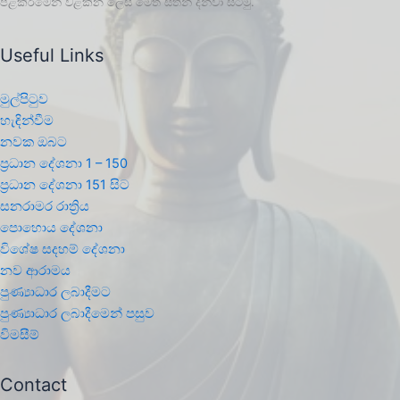
පළකිරීමෙන් වළකින ලෙස මෙත් සිතින් දන්වා සිටිමු.
Useful Links
මුල්පිටුව
හැඳින්වීම
නවක ඔබට
ප්‍රධාන දේශනා 1 – 150
ප්‍රධාන දේශනා 151 සිට
සනරාමර රාත්‍රිය
පොහොය දේශනා
විශේෂ සදහම් දේශනා
නව ආරාමය
පුණ්‍යාධාර ලබාදීමට
පුණ්‍යාධාර ලබාදීමෙන් පසුව
විමසීම්
Contact