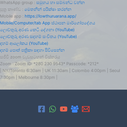
WhatsApp group :
සමුහය හා සම්බන්ධ වන්න
සූත්‍ර කාණ්ඩ :
මෙතනින් පරික්ෂා කරන්න
Mobile app :
https://lowthuruarana.app/
Mobile/Computer/tab App ස්ථාපන මාර්ගෝපදේශය
ලොව්තුරු අරණ කෙටි දේශනා (YouTube)
ලොව්තුරු අරණ සදහම් සංචිතය (YouTube)
දහම් ආලෝකය (YouTube)
දහම් පොත් පත්‍රිකා සඳහා පිවිසෙන්න
සජීවී zoom වැඩසටහන් විස්තරය
Zoom : Zoom ID: *280 230 9543* Passcode: *212*
| NY/Toronto 6:30am | UK 11:30am | Colombo 4:00pm | Seoul
7:30pm | Melbourne 8:30pm |