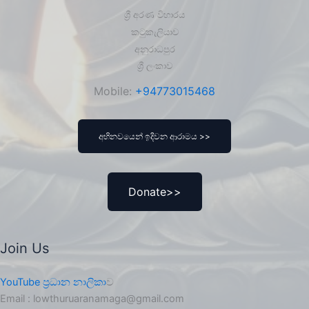
ශ්‍රී අරණ විහාරය
කටුකැලියාව
අනුරාධපුර
ශ්‍රී ලංකාව
Mobile:
+94773015468
අභිනවයෙන් ඉදිවන ආරාමය >>
Donate>>
Join Us
YouTube ප්‍රධාන නාලිකා
ව
Email : lowthuruaranamaga@gmail.com