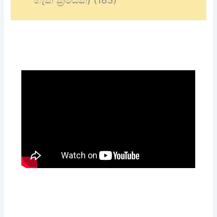
හැකි ක්‍රමයක්) (183)