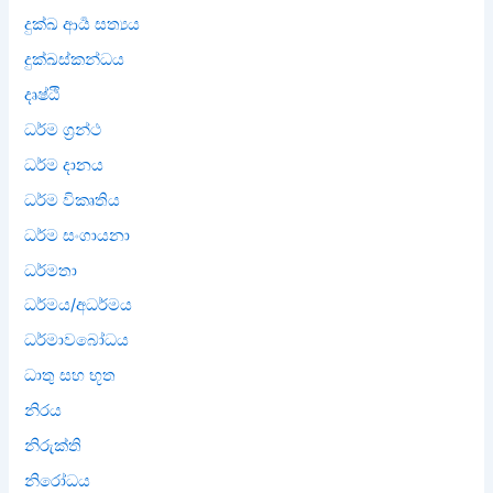
දුක්ඛ ආර්‍ය සත්‍යය
දුක්ඛස්කන්ධය
දෘෂ්ඨි
ධර්ම ග්‍රන්ථ
ධර්ම දානය
ධර්ම විකෘතිය
ධර්ම සංගායනා
ධර්මතා
ධර්මය/අධර්මය
ධර්මාවබෝධය
ධාතු සහ භූත
නිරය
නිරුක්ති
නිරෝධය