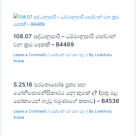
108.07 සද්ධානුසාරි – ධම්මානුසාරි සෝවාන්
වන ක්‍රම දෙකකි – B4469
Leave a Comment
/
සෝවාන් මග සහ ඵල
/ By
Lowthuru
Arana
S.25.16 පරතොඝෝෂ ප්‍රත්‍ය සහ
යෝනිසොමනිසිකාරය යනු කුමක් ද? (පුතු මළ
සෝකයෙන් හැඬූ බමුණාගේ කතාව) – B4536
Leave a Comment
/
සෝවාන් මග සහ ඵල
/ By
Lowthuru
Arana