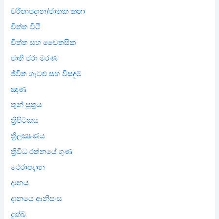
චරිතාපදාන/ජාතක කතා
චිත්ත වීථි
චිත්ත සහ චෛතසික
ජාති ජරා මරණ
ජීවිත ගැටළු සහ විසඳුම්
ඤාණ
තුන් සූත්‍රය
ත්‍රිපිටකය
ත්‍රිලක්‍ෂණය
ත්‍රිවිධ රත්නයේ ගුණ
ථෙරාපදාන
දානය
දානයෙ ආනිසංස
දුක්ඛ