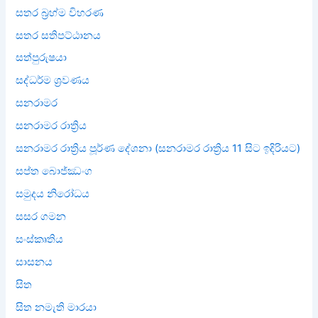
සතර බ්‍රහ්ම විහරණ
සතර සතිපට්ඨානය
සත්පුරුෂයා
සද්ධර්ම ශ්‍රවණය
සනරාමර
සනරාමර රාත්‍රිය
සනරාමර රාත්‍රිය පූර්ණ දේශනා (සනරාමර රාත්‍රිය 11 සිට ඉදිරියට)
සප්ත බොජ්ඣංග
සමුදය නිරෝධය
සසර ගමන
සංස්කෘතිය
සාසනය
සිත
සිත නමැති මාරයා