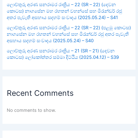
ලොව්තුරු අරණ සනරාමර රාත්‍රිය – 22 (SR – 22) (දෙවන
කොටස) නාගසේන මහ රහතන් වහන්සේ සහ මිරැන්ඩර් රජු
අතර පැවැති අසහාය සදහම් සංවාදය (2025.05.24) – S41
ලොව්තුරු අරණ සනරාමර රාත්‍රිය – 22 (SR – 22) (පළමු කොටස)
නාගසේන මහ රහතන් වහන්සේ සහ මිරැන්ඩර් රජු අතර පැවැති
අසහාය සදහම් සංවාදය (2025.05.24) – S40
ලොව්තුරු අරණ සනරාමර රාත්‍රිය – 21 (SR – 21) (දෙවන
කොටස) ලෝකෝත්තර සම්මා දිට්ඨිය (2025.04.12) – S39
Recent Comments
No comments to show.