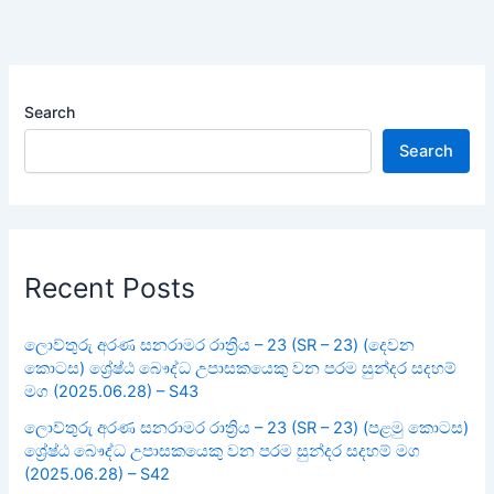
Search
Search
Recent Posts
ලොව්තුරු අරණ සනරාමර රාත්‍රිය – 23 (SR – 23) (දෙවන
කොටස) ශ්‍රේෂ්ඨ බෞද්ධ උපාසකයෙකු වන පරම සුන්දර සදහම්
මග (2025.06.28) – S43
ලොව්තුරු අරණ සනරාමර රාත්‍රිය – 23 (SR – 23) (පළමු කොටස)
ශ්‍රේෂ්ඨ බෞද්ධ උපාසකයෙකු වන පරම සුන්දර සදහම් මග
(2025.06.28) – S42