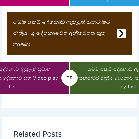
මෙම කෙටි දේශනාව ඇතුළත් සනරාමර
රාත්‍රිය 14 දේශනා‍‍වෙහි අන්තර්ගත සූත්‍ර
කාණ්ඩ
ේශනාව ඇතුළත් ප්‍රධාන
මෙම කෙටි දේශනාව ඇතු
රිය දේශනාව සහ Video play
සනරාමර රාත්‍රිය දේශනාව 
OR
List
Play List
Related Posts