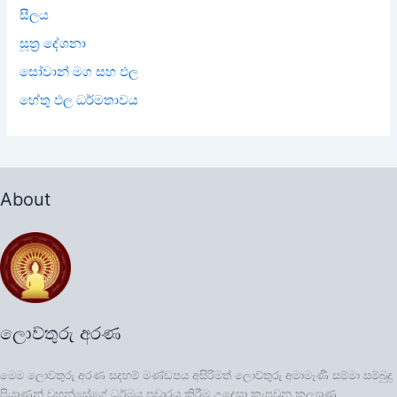
සීලය
සූත්‍ර දේශනා
සෝවාන් මග සහ ඵල
හේතු ඵල ධර්මතාවය
About
ලොව්තුරු අරණ
මෙම ලොව්තුරු අරණ සදහම් මණ්ඩපය අසිරිමත් ලොව්තුරු අමාමෑණී සම්මා සම්බුදු
පියාණන් වහන්සේගේ ධර්මය ප්‍රචාරය කිරීම උදෙසා කැපවුනු කල්‍යාණ