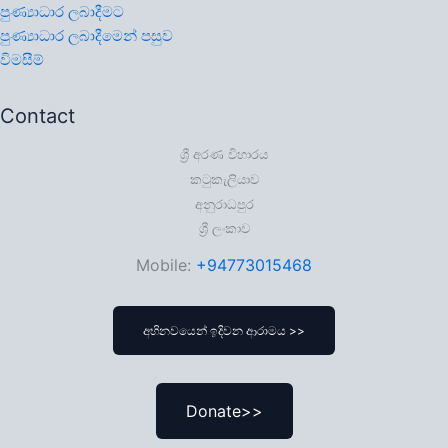
පුණ්‍යාධාර ලබාදීමට
පුණ්‍යාධාර ලබාදීමෙන් පසුව
විමසීම්
Contact
ශ්‍රී අරණ විහාරය
කටුකැලියාව
අනුරාධපුර
ශ්‍රී ලංකාව
Mobile:
+94773015468
අභිනවයෙන් ඉදිවන ආරාමය >>
Donate>>