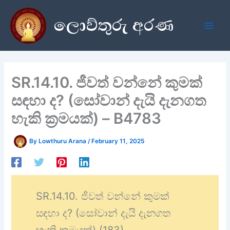
Skip
ලොව්තුරු අරණ
to
content
SR.14.10. ජීවත් වන්නේ කුමක්
සඳහා ද? (සෝවාන් දැයි දැනගත
හැකි ක්‍රමයක්) – B4783
By
Lowthuru Arana
/
February 11, 2025
SR.14.10. ජීවත් වන්නේ කුමක්
සඳහා ද? (සෝවාන් දැයි දැනගත