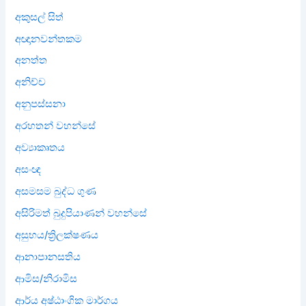
අකුසල් සිත්
අඥානවන්තකම
අනත්ත
අනිච්ච
අනුපස්සනා
අරහතන් වහන්සේ
අව්‍යාකෘතය
අසංඥ
අසමසම බුද්ධ ගුණ
අසිරිමත් බුදුපියාණන් වහන්සේ
අසුභය/ත්‍රිලක්ෂණය
ආනාපානසතිය
ආමිස/නිරාමිස
ආර්ය අෂ්ඨාංගික මාර්ගය