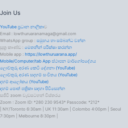
Join Us
YouTube ප්‍රධාන නාලිකා
ව
Email : lowthuruaranamaga@gmail.com
WhatsApp group :
සමුහය හා සම්බන්ධ වන්න
සූත්‍ර කාණ්ඩ :
මෙතනින් පරික්ෂා කරන්න
Mobile app :
https://lowthuruarana.app/
Mobile/Computer/tab App ස්ථාපන මාර්ගෝපදේශය
ලොව්තුරු අරණ කෙටි දේශනා (YouTube)
ලොව්තුරු අරණ සදහම් සංචිතය (YouTube)
දහම් ආලෝකය (YouTube)
දහම් පොත් පත්‍රිකා සඳහා පිවිසෙන්න
සජීවී zoom වැඩසටහන් විස්තරය
Zoom : Zoom ID: *280 230 9543* Passcode: *212*
| NY/Toronto 6:30am | UK 11:30am | Colombo 4:00pm | Seoul
7:30pm | Melbourne 8:30pm |