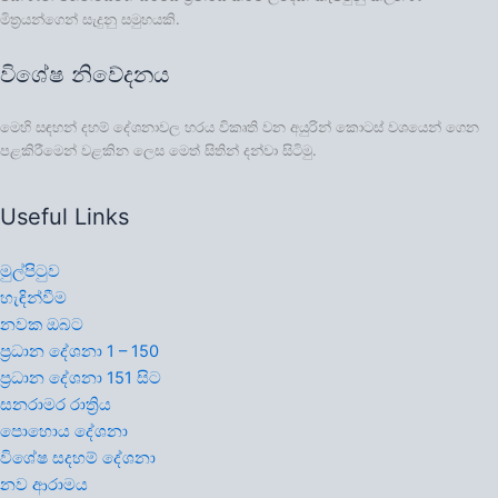
මිත්‍රයන්ගෙන් සැදුනු සමුහයකි.
විශේෂ නිවේදනය
මෙහි සඳහන් දහම් දේශනාවල හරය විකෘති වන අයුරින් කොටස් වශයෙන් ගෙන
පළකිරීමෙන් වළකින ලෙස මෙත් සිතින් දන්වා සිටිමු.
Useful Links
මුල්පිටුව
හැඳින්වීම
නවක ඔබට
ප්‍රධාන දේශනා 1 – 150
ප්‍රධාන දේශනා 151 සිට
සනරාමර රාත්‍රිය
පොහොය දේශනා
විශේෂ සදහම් දේශනා
නව ආරාමය