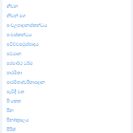
නිවන
නිවන් මග
පංචඋපාදානස්කන්ධය
පංචස්කන්ධය
පටිච්චසමුප්පාදය
පට්ඨාන
පරමාර්ථ ධර්ම
පාරමිතා
පාරමිතා/චරිතාපදාන
පැවිදි වත
පිංකෙත
පින
පින/කුසලය
පිරිත්