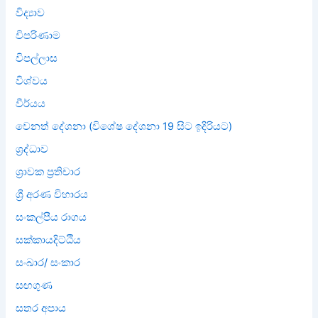
විද්‍යාව
විපරිණාම
විපල්ලාස
විශ්වය
වීර්යය
වෙනත් දේශනා (විශේෂ දේශනා 19 සිට ඉදිරියට)
ශ්‍රද්ධාව
ශ්‍රාවක ප්‍රතිචාර
ශ්‍රී අරණ විහාරය
සංකල්පීය රාගය
සක්කායදිට්ඨිය
සංඛාර/ සංකාර
සඟගුණ
සතර අපාය