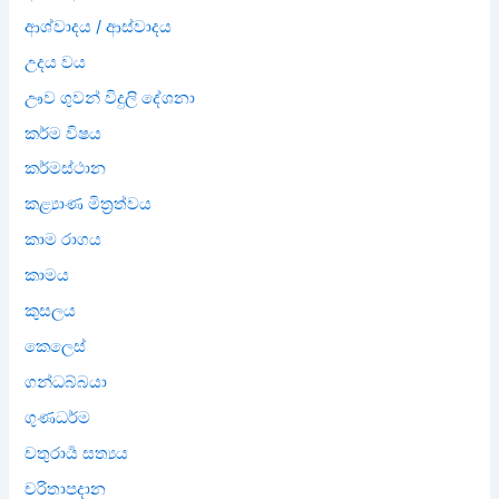
ආශ්වාදය / ආස්වාදය
උදය වය
ඌව ගුවන් විදුලි දේශනා
කර්ම විෂය
කර්මස්ථාන
කළ්‍යාණ මිත්‍රත්වය
කාම රාගය
කාමය
කුසලය
කෙලෙස්
ගන්ධබ්බයා
ගුණධර්ම
චතුරාර්‍ය සත්‍යය
චරිතාපදාන