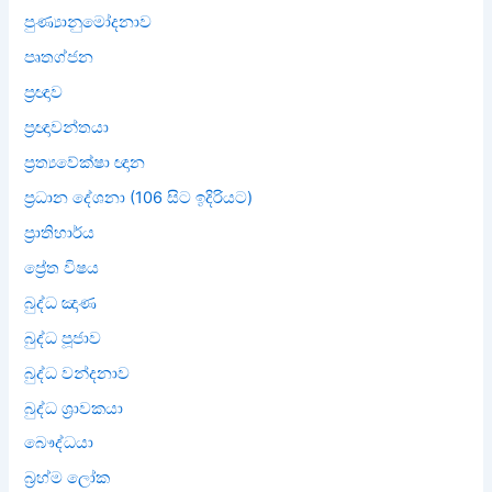
පුණ්‍යානුමෝදනාව
පෘතග්ජන
ප්‍රඥාව
ප්‍රඥාවන්තයා
ප්‍රත්‍යවේක්ෂා ඥාන
ප්‍රධාන දේශනා (106 සිට ඉදිරියට)
ප්‍රාතිහාර්ය
ප්‍රේත විෂය
බුද්ධ ඤාණ
බුද්ධ පූජාව
බුද්ධ වන්දනාව
බුද්ධ ශ්‍රාවකයා
බෞද්ධයා
බ්‍රහ්ම ලෝක