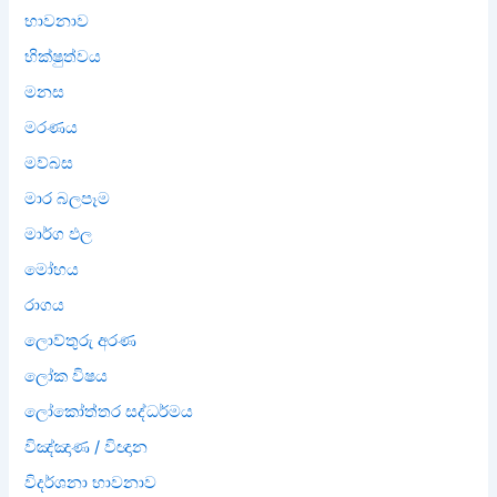
භාවනාව
භික්ෂුත්වය
මනස
මරණය
මව්බස
මාර බලපෑම
මාර්ග ඵල
මෝහය
රාගය
ලොව්තුරු අරණ
ලෝක විෂය
ලෝකෝත්තර සද්ධර්මය
විඤ්ඤාණ / විඥාන
විදර්ශනා භාවනාව