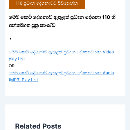
110 ප්‍රධාන දේශනාවට පිවිසෙන්න
මෙම කෙටි දේශනාව ඇතුළත් ප්‍රධාන දේශනා 110 හි
අන්තර්ගත සූත්‍ර කාණ්ඩ
මෙම කෙටි දේශනාව ඇතුළත් ප්‍රධාන දේශනාව සහ Video
play List
OR
මෙම කෙටි දේශනාව ඇතුළත් ප්‍රධාන දේශනාව සහ Audio
(MP3) Play List
Related Posts