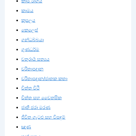
කාම රාගය
කාමය
කුසලය
කෙලෙස්
ගන්ධබ්බයා
ගුණධර්ම
චතුරාර්‍ය සත්‍යය
චරිතාපදාන
චරිතාපදාන/ජාතක කතා
චිත්ත වීථි
චිත්ත සහ චෛතසික
ජාති ජරා මරණ
ජීවිත ගැටළු සහ විසඳුම්
ඤාණ