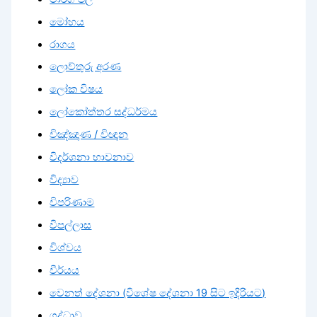
මෝහය
රාගය
ලොව්තුරු අරණ
ලෝක විෂය
ලෝකෝත්තර සද්ධර්මය
විඤ්ඤාණ / විඥාන
විදර්ශනා භාවනාව
විද්‍යාව
විපරිණාම
විපල්ලාස
විශ්වය
වීර්යය
වෙනත් දේශනා (විශේෂ දේශනා 19 සිට ඉදිරියට)
ශ්‍රද්ධාව