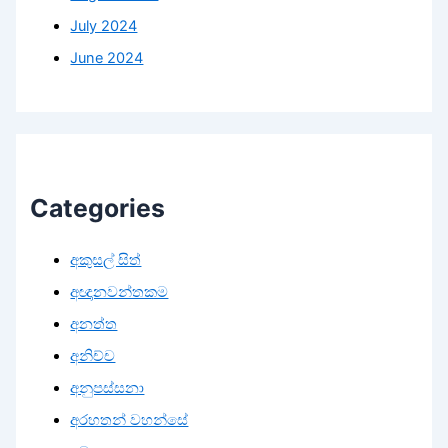
July 2024
June 2024
Categories
අකුසල් සිත්
අඥානවන්තකම
අනත්ත
අනිච්ච
අනුපස්සනා
අරහතන් වහන්සේ