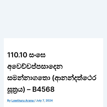
110.10 සංඝෙ
අවෙච්චප්පසාදෙන
සමන්නාගතො (ආනන්දත්ථෙර
සූත්‍රය) – B4568
By
Lowthuru Arana
/
July 7, 2024