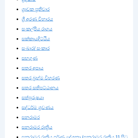
ශ්‍රාවක ප්‍රතිචාර
ශ්‍රී අරණ විහාරය
සංකල්පීය රාගය
සක්කායදිට්ඨිය
සංඛාර/ සංකාර
සඟගුණ
සතර අපාය
සතර බ්‍රහ්ම විහරණ
සතර සතිපට්ඨානය
සත්පුරුෂයා
සද්ධර්ම ශ්‍රවණය
සනරාමර
සනරාමර රාත්‍රිය
සනරාමර රාත්‍රිය පූර්ණ දේශනා (සනරාමර රාත්‍රිය 11 සිට