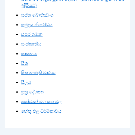
ඉදිරියට)
සප්ත බොජ්ඣංග
සමුදය නිරෝධය
සසර ගමන
සංස්කෘතිය
සාසනය
සිත
සිත නමැති මාරයා
සීලය
සූත්‍ර දේශනා
සෝවාන් මග සහ ඵල
හේතු ඵල ධර්මතාවය