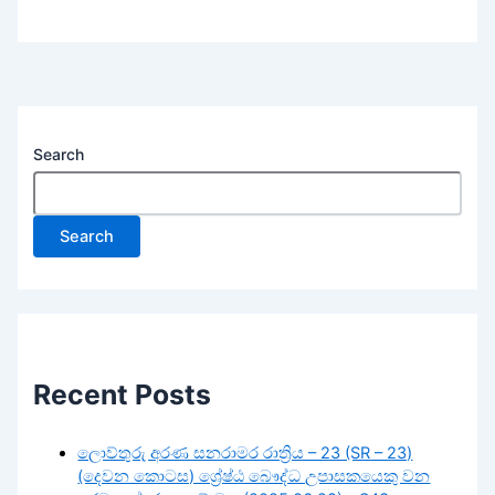
Search
Search
Recent Posts
ලොව්තුරු අරණ සනරාමර රාත්‍රිය – 23 (SR – 23)
(දෙවන කොටස) ශ්‍රේෂ්ඨ බෞද්ධ උපාසකයෙකු වන