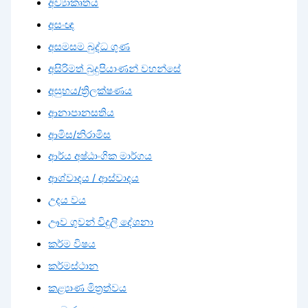
අව්‍යාකෘතය
අසංඥ
අසමසම බුද්ධ ගුණ
අසිරිමත් බුදුපියාණන් වහන්සේ
අසුභය/ත්‍රිලක්ෂණය
ආනාපානසතිය
ආමිස/නිරාමිස
ආර්ය අෂ්ඨාංගික මාර්ගය
ආශ්වාදය / ආස්වාදය
උදය වය
ඌව ගුවන් විදුලි දේශනා
කර්ම විෂය
කර්මස්ථාන
කළ්‍යාණ මිත්‍රත්වය