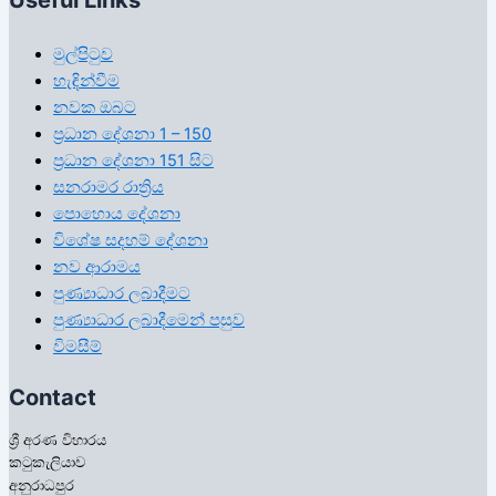
මුල්පිටුව
හැඳින්වීම
නවක ඔබට
ප්‍රධාන දේශනා 1 – 150
ප්‍රධාන දේශනා 151 සිට
සනරාමර රාත්‍රිය
පොහොය දේශනා
විශේෂ සදහම් දේශනා
නව ආරාමය
පුණ්‍යාධාර ලබාදීමට
පුණ්‍යාධාර ලබාදීමෙන් පසුව
විමසීම්
Contact
ශ්‍රී අරණ විහාරය
කටුකැලියාව
අනුරාධපුර