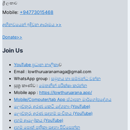
ශ්‍රී ලංකාව
Mobile:
+94773015468
අභිනවයෙන් ඉදිවන ආරාමය >>
Donate>>
Join Us
YouTube ප්‍රධාන නාලිකා
ව
Email : lowthuruaranamaga@gmail.com
WhatsApp group :
සමුහය හා සම්බන්ධ වන්න
සූත්‍ර කාණ්ඩ :
මෙතනින් පරික්ෂා කරන්න
Mobile app :
https://lowthuruarana.app/
Mobile/Computer/tab App ස්ථාපන මාර්ගෝපදේශය
ලොව්තුරු අරණ කෙටි දේශනා (YouTube)
ලොව්තුරු අරණ සදහම් සංචිතය (YouTube)
දහම් ආලෝකය (YouTube)
දහම් පොත් පත්‍රිකා සඳහා පිවිසෙන්න