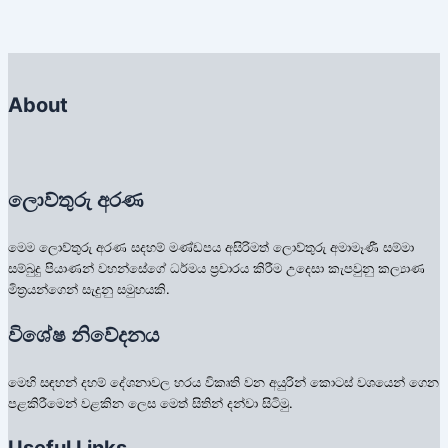
About
ලොව්තුරු අරණ
මෙම ලොව්තුරු අරණ සදහම් මණ්ඩපය අසිරිමත් ලොව්තුරු අමාමෑණී සම්මා
සම්බුදු පියාණන් වහන්සේගේ ධර්මය ප්‍රචාරය කිරීම උදෙසා කැපවුනු කල්‍යාණ
මිත්‍රයන්ගෙන් සැදුනු සමුහයකි.
විශේෂ නිවේදනය
මෙහි සඳහන් දහම් දේශනාවල හරය විකෘති වන අයුරින් කොටස් වශයෙන් ගෙන
පළකිරීමෙන් වළකින ලෙස මෙත් සිතින් දන්වා සිටිමු.
Useful Links