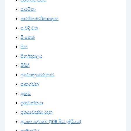
පරමාර්ථ ධර්ම
පාරමිතා
පාරමිතා/චරිතාපදාන
පැවිදි වත
පිංකෙත
පින
පින/කුසලය
පිරිත්
පුණ්‍යානුමෝදනාව
පෘතග්ජන
ප්‍රඥාව
ප්‍රඥාවන්තයා
ප්‍රත්‍යවේක්ෂා ඥාන
ප්‍රධාන දේශනා (106 සිට ඉදිරියට)
ප්‍රාතිහාර්ය