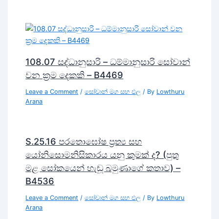
108.07 සද්ධානුසාරි – ධම්මානුසාරි සෝවාන්
වන ක්‍රම දෙකකි – B4469
Leave a Comment
/
සෝවාන් මග සහ ඵල
/ By
Lowthuru
Arana
S.25.16 පරතොඝෝෂ ප්‍රත්‍ය සහ
යෝනිසොමනිසිකාරය යනු කුමක් ද? (පුතු
මළ සෝකයෙන් හැඬූ බමුණාගේ කතාව) –
B4536
Leave a Comment
/
සෝවාන් මග සහ ඵල
/ By
Lowthuru
Arana