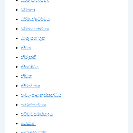
ධර්ම සංගායනා
ධර්මතා
ධර්මය/අධර්මය
ධර්මාවබෝධය
ධාතු සහ භූත
නිරය
නිරුක්ති
නිරෝධය
නිවන
නිවන් මග
පංචඋපාදානස්කන්ධය
පංචස්කන්ධය
පටිච්චසමුප්පාදය
පට්ඨාන