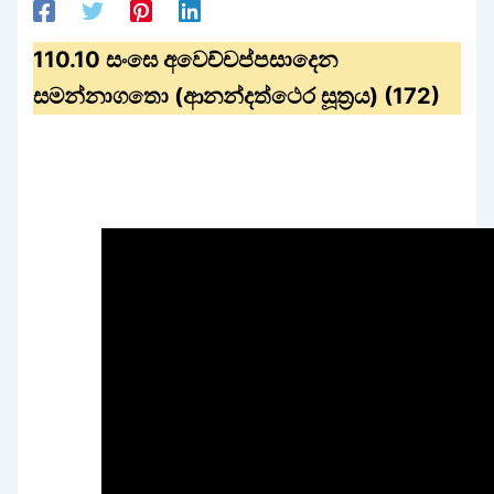
110.10 සංඝෙ අවෙච්චප්පසාදෙන
සමන්නාගතො (ආනන්දත්ථෙර සූත්‍රය) (172)