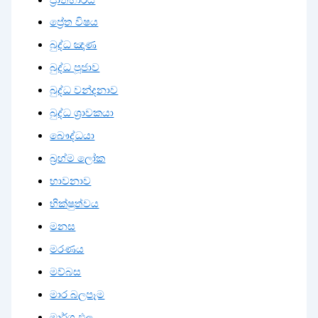
ප්‍රේත විෂය
බුද්ධ ඤාණ
බුද්ධ පූජාව
බුද්ධ වන්දනාව
බුද්ධ ශ්‍රාවකයා
බෞද්ධයා
බ්‍රහ්ම ලෝක
භාවනාව
භික්ෂුත්වය
මනස
මරණය
මව්බස
මාර බලපෑම
මාර්ග ඵල