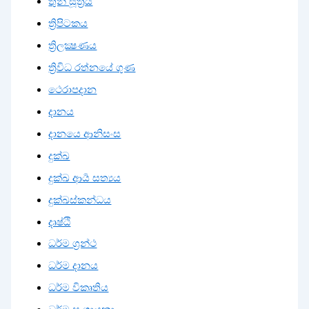
තුන් සූත්‍රය
ත්‍රිපිටකය
ත්‍රිලක්‍ෂණය
ත්‍රිවිධ රත්නයේ ගුණ
ථෙරාපදාන
දානය
දානයෙ ආනිසංස
දුක්ඛ
දුක්ඛ ආර්‍ය සත්‍යය
දුක්ඛස්කන්ධය
දෘෂ්ඨි
ධර්ම ග්‍රන්ථ
ධර්ම දානය
ධර්ම විකෘතිය