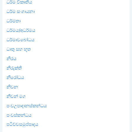
ධර්ම විකෘතිය
ධර්ම සංගායනා
ධර්මතා
ධර්මය/අධර්මය
ධර්මාවබෝධය
ධාතු සහ භූත
නිරය
නිරුක්ති
නිරෝධය
නිවන
නිවන් මග
පංචඋපාදානස්කන්ධය
පංචස්කන්ධය
පටිච්චසමුප්පාදය