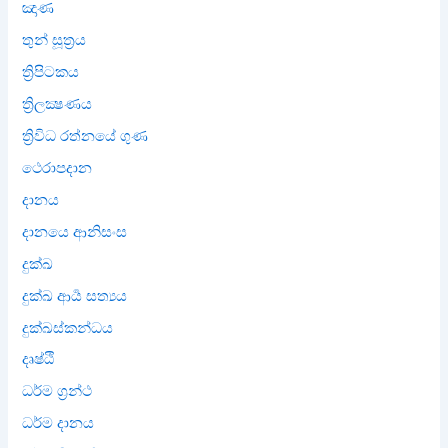
ඤාණ
තුන් සූත්‍රය
ත්‍රිපිටකය
ත්‍රිලක්‍ෂණය
ත්‍රිවිධ රත්නයේ ගුණ
ථෙරාපදාන
දානය
දානයෙ ආනිසංස
දුක්ඛ
දුක්ඛ ආර්‍ය සත්‍යය
දුක්ඛස්කන්ධය
දෘෂ්ඨි
ධර්ම ග්‍රන්ථ
ධර්ම දානය