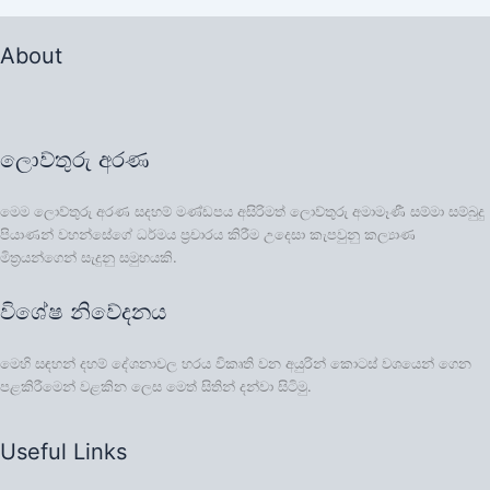
About
ලොව්තුරු අරණ
මෙම ලොව්තුරු අරණ සදහම් මණ්ඩපය අසිරිමත් ලොව්තුරු අමාමෑණී සම්මා සම්බුදු
පියාණන් වහන්සේගේ ධර්මය ප්‍රචාරය කිරීම උදෙසා කැපවුනු කල්‍යාණ
මිත්‍රයන්ගෙන් සැදුනු සමුහයකි.
විශේෂ නිවේදනය
මෙහි සඳහන් දහම් දේශනාවල හරය විකෘති වන අයුරින් කොටස් වශයෙන් ගෙන
පළකිරීමෙන් වළකින ලෙස මෙත් සිතින් දන්වා සිටිමු.
Useful Links