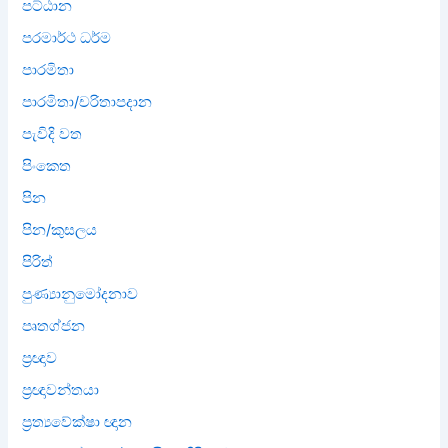
පට්ඨාන
පරමාර්ථ ධර්ම
පාරමිතා
පාරමිතා/චරිතාපදාන
පැවිදි වත
පිංකෙත
පින
පින/කුසලය
පිරිත්
පුණ්‍යානුමෝදනාව
පෘතග්ජන
ප්‍රඥාව
ප්‍රඥාවන්තයා
ප්‍රත්‍යවේක්ෂා ඥාන