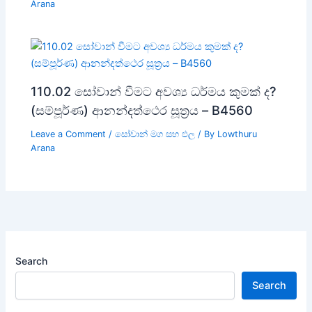
Arana
110.02 සෝවාන් වීමට අවශ්‍ය ධර්මය කුමක් ද?
(සම්පූර්ණ) ආනන්දත්ථෙර සූත්‍රය – B4560
Leave a Comment
/
සෝවාන් මග සහ ඵල
/ By
Lowthuru
Arana
Search
Search