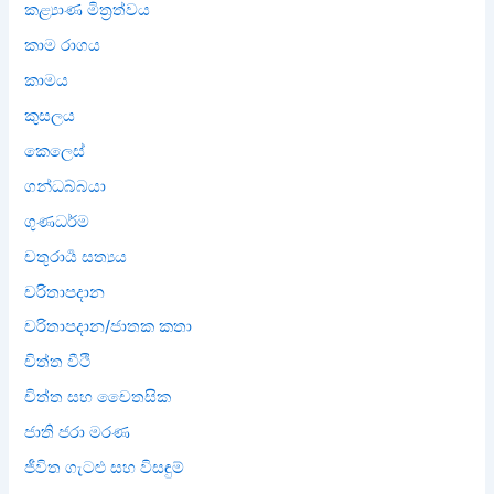
කළ්‍යාණ මිත්‍රත්වය
කාම රාගය
කාමය
කුසලය
කෙලෙස්
ගන්ධබ්බයා
ගුණධර්ම
චතුරාර්‍ය සත්‍යය
චරිතාපදාන
චරිතාපදාන/ජාතක කතා
චිත්ත වීථි
චිත්ත සහ චෛතසික
ජාති ජරා මරණ
ජීවිත ගැටළු සහ විසඳුම්