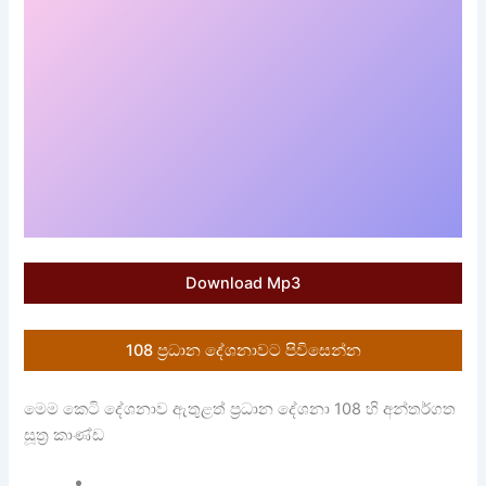
Download Mp3
108 ප්‍රධාන දේශනාවට පිවිසෙන්න
මෙම කෙටි දේශනාව ඇතුළත් ප්‍රධාන දේශනා 108 හි අන්තර්ගත
සූත්‍ර කාණ්ඩ