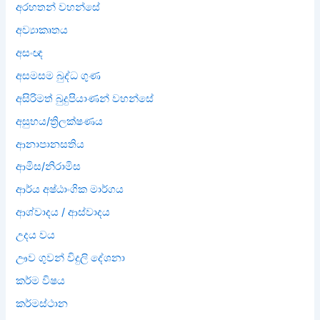
අරහතන් වහන්සේ
අව්‍යාකෘතය
අසංඥ
අසමසම බුද්ධ ගුණ
අසිරිමත් බුදුපියාණන් වහන්සේ
අසුභය/ත්‍රිලක්ෂණය
ආනාපානසතිය
ආමිස/නිරාමිස
ආර්ය අෂ්ඨාංගික මාර්ගය
ආශ්වාදය / ආස්වාදය
උදය වය
ඌව ගුවන් විදුලි දේශනා
කර්ම විෂය
කර්මස්ථාන