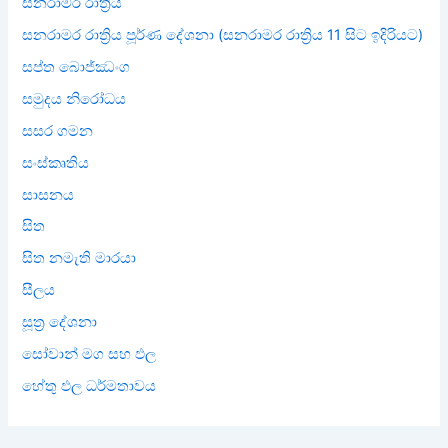
සනරාමර රාත්‍රිය
සනරාමර රාත්‍රිය පූර්ණ දේශනා (සනරාමර රාත්‍රිය 11 සිට ඉදිරියට)
සප්ත බොජ්ඣංග
සමුදය නිරෝධය
සසර ගමන
සංස්කෘතිය
සාසනය
සිත
සිත නමැති මාරයා
සීලය
සූත්‍ර දේශනා
සෝවාන් මග සහ ඵල
හේතු ඵල ධර්මතාවය