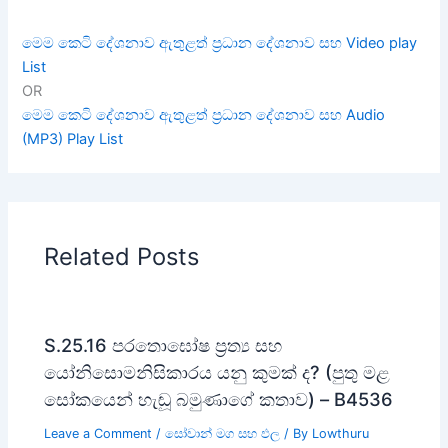
මෙම කෙටි දේශනාව ඇතුළත් ප්‍රධාන දේශනාව සහ Video play
List
OR
මෙම කෙටි දේශනාව ඇතුළත් ප්‍රධාන දේශනාව සහ Audio
(MP3) Play List
Related Posts
S.25.16 පරතොඝෝෂ ප්‍රත්‍ය සහ
යෝනිසොමනිසිකාරය යනු කුමක් ද? (පුතු මළ
සෝකයෙන් හැඬූ බමුණාගේ කතාව) – B4536
Leave a Comment
/
සෝවාන් මග සහ ඵල
/ By
Lowthuru