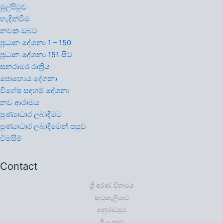
මුල්පිටුව
හැඳින්වීම
නවක ඔබට
ප්‍රධාන දේශනා 1 – 150
ප්‍රධාන දේශනා 151 සිට
සනරාමර රාත්‍රිය
පොහොය දේශනා
විශේෂ සදහම් දේශනා
නව ආරාමය
පුණ්‍යාධාර ලබාදීමට
පුණ්‍යාධාර ලබාදීමෙන් පසුව
විමසීම්
Contact
ශ්‍රී අරණ විහාරය
කටුකැලියාව
අනුරාධපුර
ශ්‍රී ලංකාව