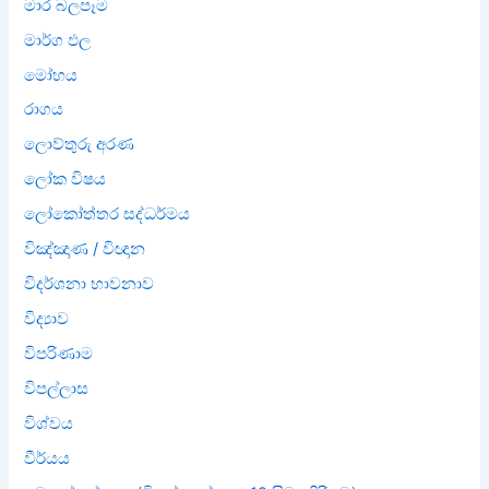
මාර බලපෑම
මාර්ග ඵල
මෝහය
රාගය
ලොව්තුරු අරණ
ලෝක විෂය
ලෝකෝත්තර සද්ධර්මය
විඤ්ඤාණ / විඥාන
විදර්ශනා භාවනාව
විද්‍යාව
විපරිණාම
විපල්ලාස
විශ්වය
වීර්යය