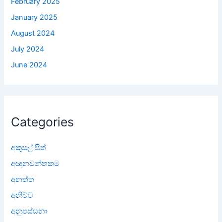
February 2025
January 2025
August 2024
July 2024
June 2024
Categories
අකුසල් සිත්
අඥානවන්තකම
අනත්ත
අනිච්ච
අනුපස්සනා