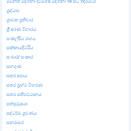
වෙනත් දේශනා (විශේෂ දේශනා 19 සිට ඉදිරියට)
ශ්‍රද්ධාව
ශ්‍රාවක ප්‍රතිචාර
ශ්‍රී අරණ විහාරය
සංකල්පීය රාගය
සක්කායදිට්ඨිය
සංඛාර/ සංකාර
සඟගුණ
සතර අපාය
සතර බ්‍රහ්ම විහරණ
සතර සතිපට්ඨානය
සත්පුරුෂයා
සද්ධර්ම ශ්‍රවණය
සනරාමර