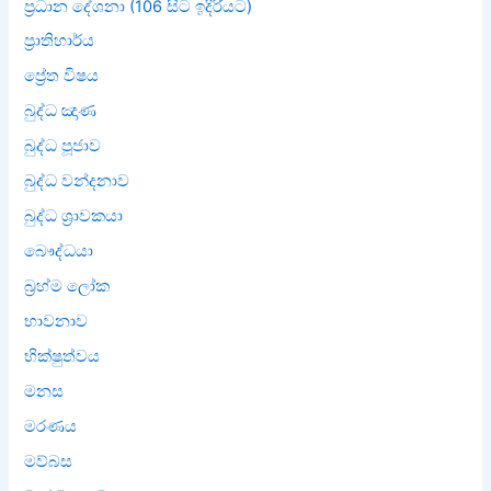
ප්‍රධාන දේශනා (106 සිට ඉදිරියට)
ප්‍රාතිහාර්ය
ප්‍රේත විෂය
බුද්ධ ඤාණ
බුද්ධ පූජාව
බුද්ධ වන්දනාව
බුද්ධ ශ්‍රාවකයා
බෞද්ධයා
බ්‍රහ්ම ලෝක
භාවනාව
භික්ෂුත්වය
මනස
මරණය
මව්බස