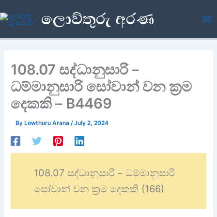
Skip
ලොව්තුරු අරණ
to
content
108.07 සද්ධානුසාරි –
ධම්මානුසාරි සෝවාන් වන ක්‍රම
දෙකකි – B4469
By
Lowthuru Arana
/
July 2, 2024
108.07 සද්ධානුසාරි – ධම්මානුසාරි
සෝවාන් වන ක්‍රම දෙකකි (166)