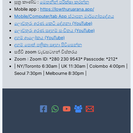
සූත්‍ර කාණ්ඩ :
මෙතනින් පරික්ෂා කරන්න
Mobile app :
https://lowthuruarana.app/
Mobile/Computer/tab App ස්ථාපන මාර්ගෝපදේශය
ලොව්තුරු අරණ කෙටි දේශනා (YouTube)
ලොව්තුරු අරණ සදහම් සංචිතය (YouTube)
දහම් ආලෝකය (YouTube)
දහම් පොත් පත්‍රිකා සඳහා පිවිසෙන්න
සජීවී zoom වැඩසටහන් විස්තරය
Zoom : Zoom ID: *280 230 9543* Passcode: *212*
| NY/Toronto 6:30am | UK 11:30am | Colombo 4:00pm |
Seoul 7:30pm | Melbourne 8:30pm |