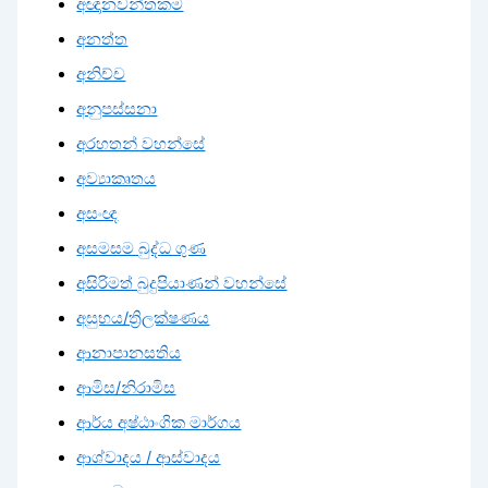
අඥානවන්තකම
අනත්ත
අනිච්ච
අනුපස්සනා
අරහතන් වහන්සේ
අව්‍යාකෘතය
අසංඥ
අසමසම බුද්ධ ගුණ
අසිරිමත් බුදුපියාණන් වහන්සේ
අසුභය/ත්‍රිලක්ෂණය
ආනාපානසතිය
ආමිස/නිරාමිස
ආර්ය අෂ්ඨාංගික මාර්ගය
ආශ්වාදය / ආස්වාදය