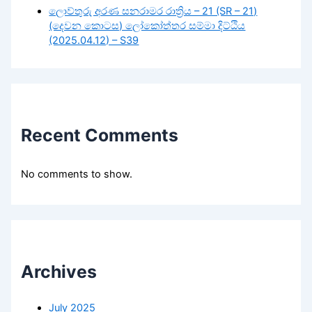
ලොව්තුරු අරණ සනරාමර රාත්‍රිය – 21 (SR – 21)
(දෙවන කොටස) ලෝකෝත්තර සම්මා දිට්ඨිය
(2025.04.12) – S39
Recent Comments
No comments to show.
Archives
July 2025