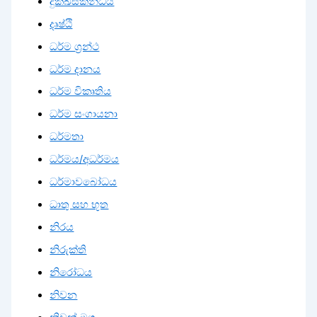
දුක්ඛස්කන්ධය
දෘෂ්ඨි
ධර්ම ග්‍රන්ථ
ධර්ම දානය
ධර්ම විකෘතිය
ධර්ම සංගායනා
ධර්මතා
ධර්මය/අධර්මය
ධර්මාවබෝධය
ධාතු සහ භූත
නිරය
නිරුක්ති
නිරෝධය
නිවන