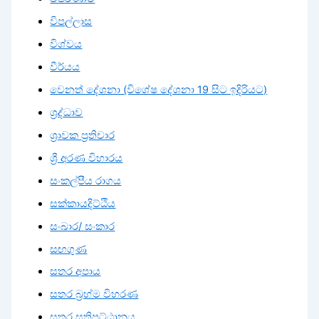
විපල්ලාස
විශ්වය
වීර්යය
වෙනත් දේශනා (විශේෂ දේශනා 19 සිට ඉදිරියට)
ශ්‍රද්ධාව
ශ්‍රාවක ප්‍රතිචාර
ශ්‍රී අරණ විහාරය
සංකල්පීය රාගය
සක්කායදිට්ඨිය
සංඛාර/ සංකාර
සඟගුණ
සතර අපාය
සතර බ්‍රහ්ම විහරණ
සතර සතිපට්ඨානය