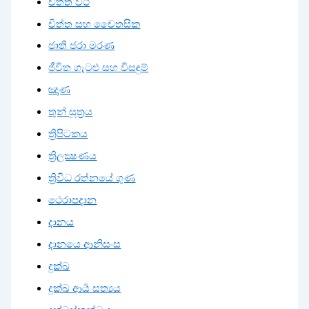
චිත්ත වීථි
චිත්ත සහ චෛතසික
ජාති ජරා මරණ
ජීවිත ගැටළු සහ විසඳුම්
ඤාණ
තුන් සූත්‍රය
ත්‍රිපිටකය
ත්‍රිලක්‍ෂණය
ත්‍රිවිධ රත්නයේ ගුණ
ථෙරාපදාන
දානය
දානයෙ ආනිසංස
දුක්ඛ
දුක්ඛ ආර්‍ය සත්‍යය