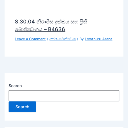
S.30.04 නිරාමිස දුක්ඛය සහ ප්‍රීති
බොජ්ඣංගය – B4636
Leave a Comment
/
සප්ත බොජ්ඣංග
/ By
Lowthuru Arana
Search
Search