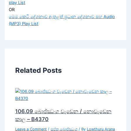
play List
OR
මෙම කෙටි දේශනාව ඇතුළත් ප්‍රධාන දේශනාව සහ Audio
(MP3) Play List
Related Posts
106.09 බොජ්ඣංග වැඩෙන / නොවැඩෙන
කාල – B4370
Leave a Comment
/
සප්ත බොජ්ඣංග
/ By
Lowthuru Arana