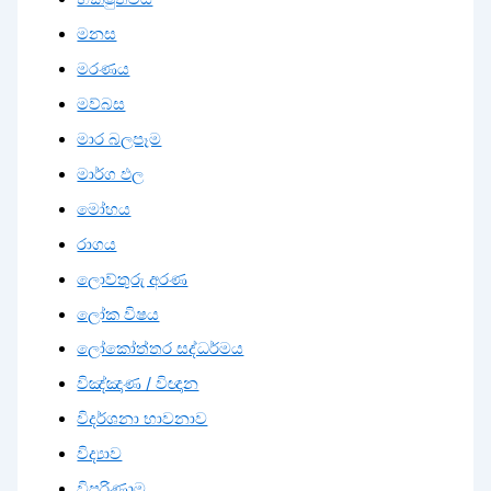
මනස
මරණය
මව්බස
මාර බලපෑම
මාර්ග ඵල
මෝහය
රාගය
ලොව්තුරු අරණ
ලෝක විෂය
ලෝකෝත්තර සද්ධර්මය
විඤ්ඤාණ / විඥාන
විදර්ශනා භාවනාව
විද්‍යාව
විපරිණාම