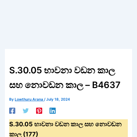
S.30.05 භාවනා වඩන කාල
සහ නොවඩන කාල – B4637
By
Lowthuru Arana
/
July 18, 2024
S.30.05 භාවනා වඩන කාල සහ නොවඩන
කාල (177)