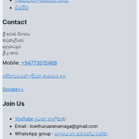
පුණ්‍යාධාර ලබාදීමෙන් පසුව
විමසීම්
Contact
ශ්‍රී අරණ විහාරය
කටුකැලියාව
අනුරාධපුර
ශ්‍රී ලංකාව
Mobile:
+94773015468
අභිනවයෙන් ඉදිවන ආරාමය >>
Donate>>
Join Us
YouTube ප්‍රධාන නාලිකා
ව
Email : lowthuruaranamaga@gmail.com
WhatsApp group :
සමුහය හා සම්බන්ධ වන්න