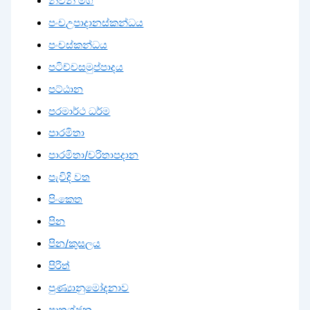
නිවන් මග
පංචඋපාදානස්කන්ධය
පංචස්කන්ධය
පටිච්චසමුප්පාදය
පට්ඨාන
පරමාර්ථ ධර්ම
පාරමිතා
පාරමිතා/චරිතාපදාන
පැවිදි වත
පිංකෙත
පින
පින/කුසලය
පිරිත්
පුණ්‍යානුමෝදනාව
පෘතග්ජන