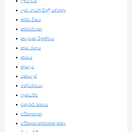
උදය වය
ඌව ගුවන් විදුලි දේශනා
කර්ම විෂය
කර්මස්ථාන
කළ්‍යාණ මිත්‍රත්වය
කාම රාගය
කාමය
කුසලය
කෙලෙස්
ගන්ධබ්බයා
ගුණධර්ම
චතුරාර්‍ය සත්‍යය
චරිතාපදාන
චරිතාපදාන/ජාතක කතා