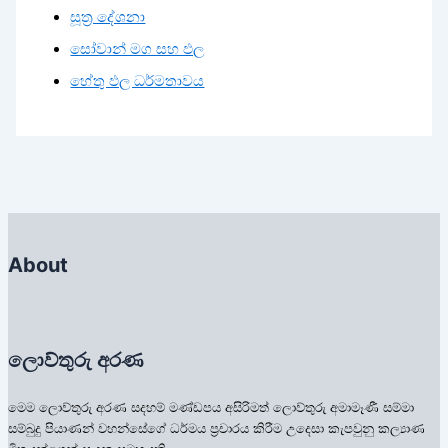
සූත්‍ර දේශනා
සෝවාන් මග සහ ඵල
හේතු ඵල ධර්මතාවය
About
ලොව්තුරු අරණ
මෙම ලොව්තුරු අරණ සදහම් මණ්ඩපය අසිරිමත් ලොව්තුරු අමාමෑණී සම්මා
සම්බුදු පියාණන් වහන්සේගේ ධර්මය ප්‍රචාරය කිරීම උදෙසා කැපවුනු කල්‍යාණ