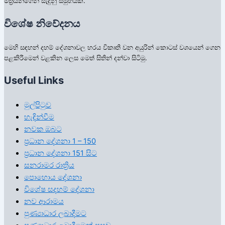
මිත්‍රයන්ගෙන් සැදුනු සමුහයකි.
විශේෂ නිවේදනය
මෙහි සඳහන් දහම් දේශනාවල හරය විකෘති වන අයුරින් කොටස් වශයෙන් ගෙන
පළකිරීමෙන් වළකින ලෙස මෙත් සිතින් දන්වා සිටිමු.
Useful Links
මුල්පිටුව
හැඳින්වීම
නවක ඔබට
ප්‍රධාන දේශනා 1 – 150
ප්‍රධාන දේශනා 151 සිට
සනරාමර රාත්‍රිය
පොහොය දේශනා
විශේෂ සදහම් දේශනා
නව ආරාමය
පුණ්‍යාධාර ලබාදීමට