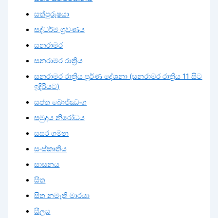
සත්පුරුෂයා
සද්ධර්ම ශ්‍රවණය
සනරාමර
සනරාමර රාත්‍රිය
සනරාමර රාත්‍රිය පූර්ණ දේශනා (සනරාමර රාත්‍රිය 11 සිට
ඉදිරියට)
සප්ත බොජ්ඣංග
සමුදය නිරෝධය
සසර ගමන
සංස්කෘතිය
සාසනය
සිත
සිත නමැති මාරයා
සීලය