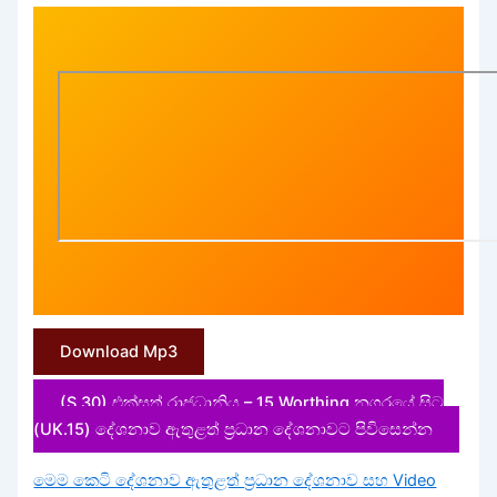
Download Mp3
(S.30) එක්සත් රාජධානිය – 15 Worthing නගරයේ සිට
(UK.15) දේශනාව ඇතුළත් ප්‍රධාන දේශනාවට පිවිසෙන්න
මෙම කෙටි දේශනාව ඇතුළත් ප්‍රධාන දේශනාව සහ Video