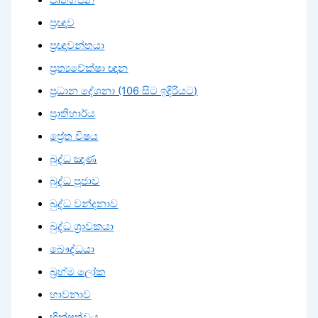
ප්‍රඥාව
ප්‍රඥාවන්තයා
ප්‍රත්‍යවේක්ෂා ඥාන
ප්‍රධාන දේශනා (106 සිට ඉදිරියට)
ප්‍රාතිහාර්ය
ප්‍රේත විෂය
බුද්ධ ඤාණ
බුද්ධ පූජාව
බුද්ධ වන්දනාව
බුද්ධ ශ්‍රාවකයා
බෞද්ධයා
බ්‍රහ්ම ලෝක
භාවනාව
භික්ෂුත්වය