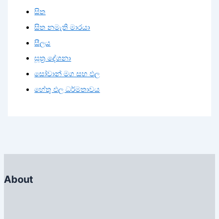
සිත
සිත නමැති මාරයා
සීලය
සූත්‍ර දේශනා
සෝවාන් මග සහ ඵල
හේතු ඵල ධර්මතාවය
About