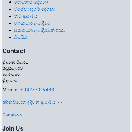
පොහොය දේශනා
විශේෂ සදහම් දේශනා
නව ආරාමය
පුණ්‍යාධාර ලබාදීමට
පුණ්‍යාධාර ලබාදීමෙන් පසුව
විමසීම්
Contact
ශ්‍රී අරණ විහාරය
කටුකැලියාව
අනුරාධපුර
ශ්‍රී ලංකාව
Mobile:
+94773015468
අභිනවයෙන් ඉදිවන ආරාමය >>
Donate>>
Join Us