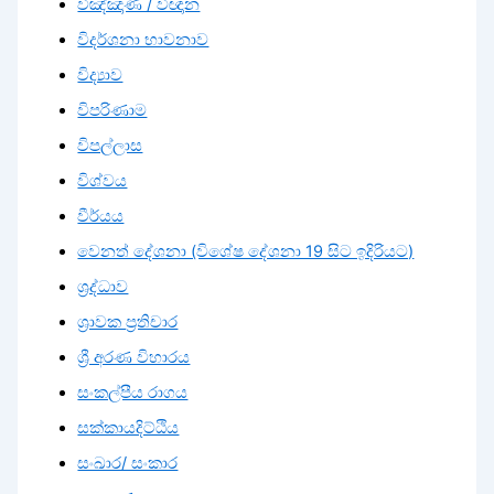
විඤ්ඤාණ / විඥාන
විදර්ශනා භාවනාව
විද්‍යාව
විපරිණාම
විපල්ලාස
විශ්වය
වීර්යය
වෙනත් දේශනා (විශේෂ දේශනා 19 සිට ඉදිරියට)
ශ්‍රද්ධාව
ශ්‍රාවක ප්‍රතිචාර
ශ්‍රී අරණ විහාරය
සංකල්පීය රාගය
සක්කායදිට්ඨිය
සංඛාර/ සංකාර