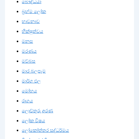
බෞද්ධයා
බ්‍රහ්ම ලෝක
භාවනාව
භික්ෂුත්වය
මනස
මරණය
මව්බස
මාර බලපෑම
මාර්ග ඵල
මෝහය
රාගය
ලොව්තුරු අරණ
ලෝක විෂය
ලෝකෝත්තර සද්ධර්මය