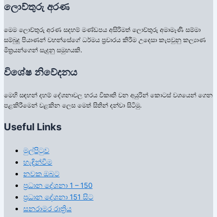
ලොව්තුරු අරණ
මෙම ලොව්තුරු අරණ සදහම් මණ්ඩපය අසිරිමත් ලොව්තුරු අමාමෑණී සම්මා
සම්බුදු පියාණන් වහන්සේගේ ධර්මය ප්‍රචාරය කිරීම උදෙසා කැපවුනු කල්‍යාණ
මිත්‍රයන්ගෙන් සැදුනු සමුහයකි.
විශේෂ නිවේදනය
මෙහි සඳහන් දහම් දේශනාවල හරය විකෘති වන අයුරින් කොටස් වශයෙන් ගෙන
පළකිරීමෙන් වළකින ලෙස මෙත් සිතින් දන්වා සිටිමු.
Useful Links
මුල්පිටුව
හැඳින්වීම
නවක ඔබට
ප්‍රධාන දේශනා 1 – 150
ප්‍රධාන දේශනා 151 සිට
සනරාමර රාත්‍රිය