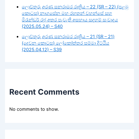
ලොව්තුරු අරණ සනරාමර රාත්‍රිය – 22 (SR – 22) (පළමු
කොටස) නාගසේන මහ රහතන් වහන්සේ සහ
මිරැන්ඩර් රජු අතර පැවැති අසහාය සදහම් සංවාදය
(2025.05.24) – S40
ලොව්තුරු අරණ සනරාමර රාත්‍රිය – 21 (SR – 21)
(දෙවන කොටස) ලෝකෝත්තර සම්මා දිට්ඨිය
(2025.04.12) – S39
Recent Comments
No comments to show.