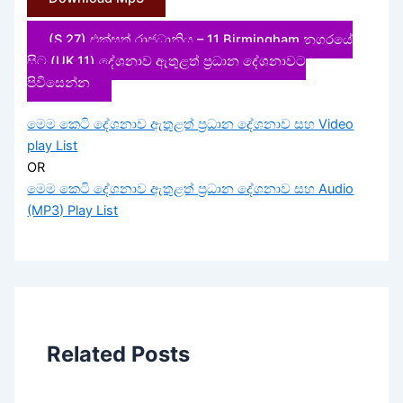
(S.27) එක්සත් රාජධානිය – 11 Birmingham නගරයේ
සිට (UK.11) දේශනාව ඇතුළත් ප්‍රධාන දේශනාවට
පිවිසෙන්න
මෙම කෙටි දේශනාව ඇතුළත් ප්‍රධාන දේශනාව සහ Video
play List
OR
මෙම කෙටි දේශනාව ඇතුළත් ප්‍රධාන දේශනාව සහ Audio
(MP3) Play List
Related Posts