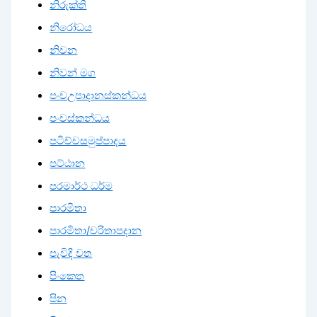
නිරුක්ති
නිරෝධය
නිවන
නිවන් මග
පංචඋපාදානස්කන්ධය
පංචස්කන්ධය
පටිච්චසමුප්පාදය
පට්ඨාන
පරමාර්ථ ධර්ම
පාරමිතා
පාරමිතා/චරිතාපදාන
පැවිදි වත
පිංකෙත
පින