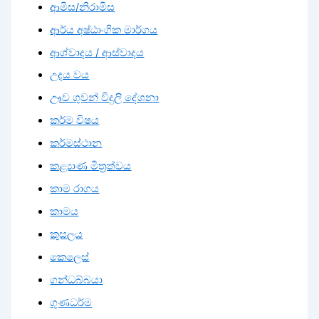
ආමිස/නිරාමිස
ආර්ය අෂ්ඨාංගික මාර්ගය
ආශ්වාදය / ආස්වාදය
උදය වය
ඌව ගුවන් විදුලි දේශනා
කර්ම විෂය
කර්මස්ථාන
කළ්‍යාණ මිත්‍රත්වය
කාම රාගය
කාමය
කුසලය
කෙලෙස්
ගන්ධබ්බයා
ගුණධර්ම