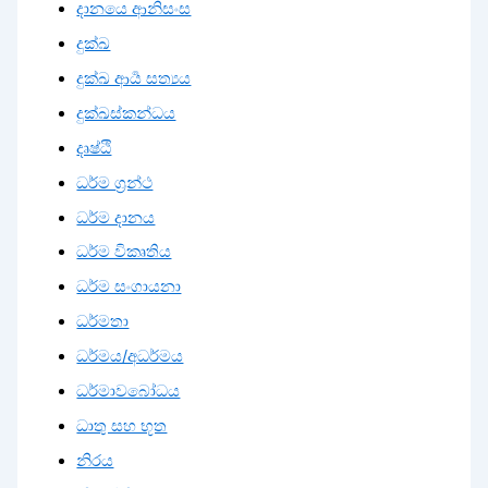
දානයෙ ආනිසංස
දුක්ඛ
දුක්ඛ ආර්‍ය සත්‍යය
දුක්ඛස්කන්ධය
දෘෂ්ඨි
ධර්ම ග්‍රන්ථ
ධර්ම දානය
ධර්ම විකෘතිය
ධර්ම සංගායනා
ධර්මතා
ධර්මය/අධර්මය
ධර්මාවබෝධය
ධාතු සහ භූත
නිරය