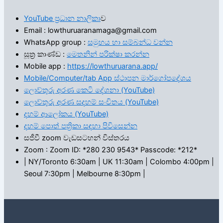
YouTube ප්‍රධාන නාලිකා
ව
Email : lowthuruaranamaga@gmail.com
WhatsApp group :
සමුහය හා සම්බන්ධ වන්න
සූත්‍ර කාණ්ඩ :
මෙතනින් පරික්ෂා කරන්න
Mobile app :
https://lowthuruarana.app/
Mobile/Computer/tab App ස්ථාපන මාර්ගෝපදේශය
ලොව්තුරු අරණ කෙටි දේශනා (YouTube)
ලොව්තුරු අරණ සදහම් සංචිතය (YouTube)
දහම් ආලෝකය (YouTube)
දහම් පොත් පත්‍රිකා සඳහා පිවිසෙන්න
සජීවී zoom වැඩසටහන් විස්තරය
Zoom : Zoom ID: *280 230 9543* Passcode: *212*
| NY/Toronto 6:30am | UK 11:30am | Colombo 4:00pm |
Seoul 7:30pm | Melbourne 8:30pm |