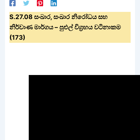
S.27.08 සංඛාර, සංඛාර නිරෝධය සහ
නිර්වාණ මාර්ගය – පුළුල් විග්‍රහය වටිනාකම
(173)