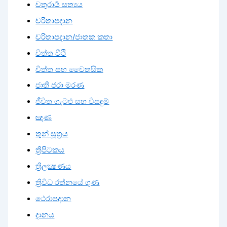
චතුරාර්‍ය සත්‍යය
චරිතාපදාන
චරිතාපදාන/ජාතක කතා
චිත්ත වීථි
චිත්ත සහ චෛතසික
ජාති ජරා මරණ
ජීවිත ගැටළු සහ විසඳුම්
ඤාණ
තුන් සූත්‍රය
ත්‍රිපිටකය
ත්‍රිලක්‍ෂණය
ත්‍රිවිධ රත්නයේ ගුණ
ථෙරාපදාන
දානය