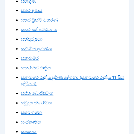
සඟගුණ
සතර අපාය
සතර බ්‍රහ්ම විහරණ
සතර සතිපට්ඨානය
සත්පුරුෂයා
සද්ධර්ම ශ්‍රවණය
සනරාමර
සනරාමර රාත්‍රිය
සනරාමර රාත්‍රිය පූර්ණ දේශනා (සනරාමර රාත්‍රිය 11 සිට
ඉදිරියට)
සප්ත බොජ්ඣංග
සමුදය නිරෝධය
සසර ගමන
සංස්කෘතිය
සාසනය