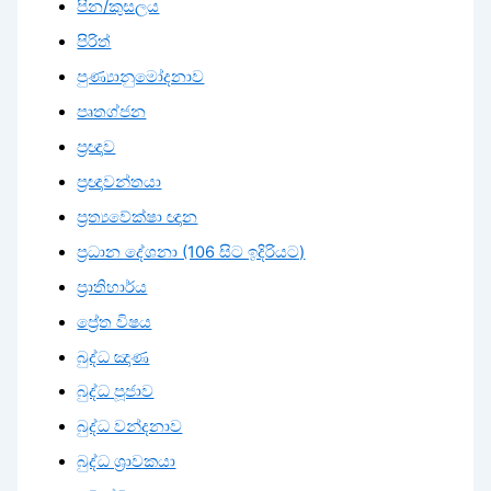
පින/කුසලය
පිරිත්
පුණ්‍යානුමෝදනාව
පෘතග්ජන
ප්‍රඥාව
ප්‍රඥාවන්තයා
ප්‍රත්‍යවේක්ෂා ඥාන
ප්‍රධාන දේශනා (106 සිට ඉදිරියට)
ප්‍රාතිහාර්ය
ප්‍රේත විෂය
බුද්ධ ඤාණ
බුද්ධ පූජාව
බුද්ධ වන්දනාව
බුද්ධ ශ්‍රාවකයා