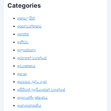
Categories
අකුසල් සිත්
අඥානවන්තකම
අනත්ත
අනිච්ච
අනුපස්සනා
අරහතන් වහන්සේ
අව්‍යාකෘතය
අසංඥ
අසමසම බුද්ධ ගුණ
අසිරිමත් බුදුපියාණන් වහන්සේ
අසුභය/ත්‍රිලක්ෂණය
ආනාපානසතිය