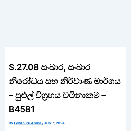
S.27.08 සංඛාර, සංඛාර
නිරෝධය සහ නිර්වාණ මාර්ගය
– පුළුල් විග්‍රහය වටිනාකම –
B4581
By
Lowthuru Arana
/
July 7, 2024