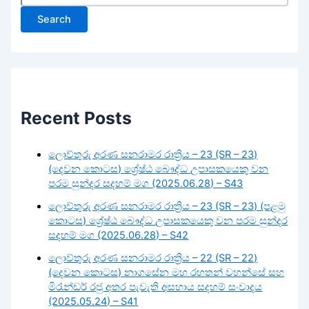
Search
Recent Posts
ලොව්තුරු අරණ සනරාමර රාත්‍රිය – 23 (SR – 23)
(දෙවන කොටස) ශ්‍රේෂ්ඨ බෞද්ධ උපාසකයෙකු වන
පරම සුන්දර සදහම් මග (2025.06.28) – S43
ලොව්තුරු අරණ සනරාමර රාත්‍රිය – 23 (SR – 23) (පළමු
කොටස) ශ්‍රේෂ්ඨ බෞද්ධ උපාසකයෙකු වන පරම සුන්දර
සදහම් මග (2025.06.28) – S42
ලොව්තුරු අරණ සනරාමර රාත්‍රිය – 22 (SR – 22)
(දෙවන කොටස) නාගසේන මහ රහතන් වහන්සේ සහ
මිරැන්ඩර් රජු අතර පැවැති අසහාය සදහම් සංවාදය
(2025.05.24) – S41