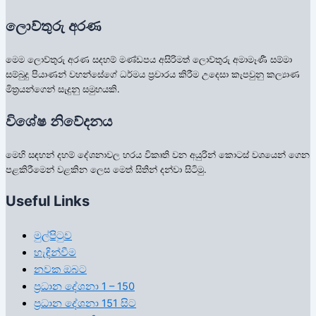
ලොව්තුරු අරණ
මෙම ලොව්තුරු අරණ සදහම් මණ්ඩපය අසිරිමත් ලොව්තුරු අමාමෑණී සම්මා
සම්බුදු පියාණන් වහන්සේගේ ධර්මය ප්‍රචාරය කිරීම උදෙසා කැපවුනු කල්‍යාණ
මිත්‍රයන්ගෙන් සැදුනු සමුහයකි.
විශේෂ නිවේදනය
මෙහි සඳහන් දහම් දේශනාවල හරය විකෘති වන අයුරින් කොටස් වශයෙන් ගෙන
පළකිරීමෙන් වළකින ලෙස මෙත් සිතින් දන්වා සිටිමු.
Useful Links
මුල්පිටුව
හැඳින්වීම
නවක ඔබට
ප්‍රධාන දේශනා 1 – 150
ප්‍රධාන දේශනා 151 සිට