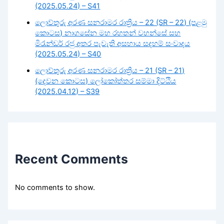
(2025.05.24) – S41
ලොව්තුරු අරණ සනරාමර රාත්‍රිය – 22 (SR – 22) (පළමු
කොටස) නාගසේන මහ රහතන් වහන්සේ සහ
මිරැන්ඩර් රජු අතර පැවැති අසහාය සදහම් සංවාදය
(2025.05.24) – S40
ලොව්තුරු අරණ සනරාමර රාත්‍රිය – 21 (SR – 21)
(දෙවන කොටස) ලෝකෝත්තර සම්මා දිට්ඨිය
(2025.04.12) – S39
Recent Comments
No comments to show.