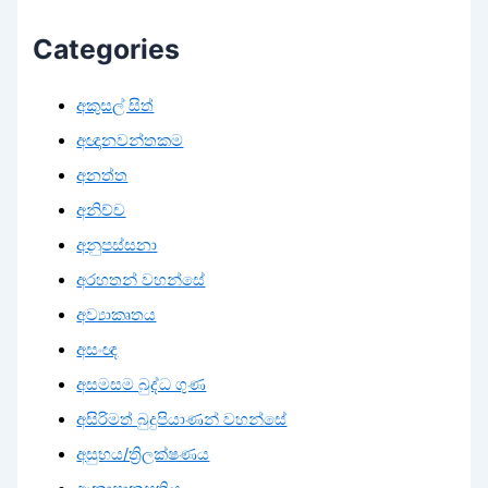
Categories
අකුසල් සිත්
අඥානවන්තකම
අනත්ත
අනිච්ච
අනුපස්සනා
අරහතන් වහන්සේ
අව්‍යාකෘතය
අසංඥ
අසමසම බුද්ධ ගුණ
අසිරිමත් බුදුපියාණන් වහන්සේ
අසුභය/ත්‍රිලක්ෂණය