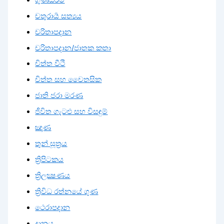
චතුරාර්‍ය සත්‍යය
චරිතාපදාන
චරිතාපදාන/ජාතක කතා
චිත්ත වීථි
චිත්ත සහ චෛතසික
ජාති ජරා මරණ
ජීවිත ගැටළු සහ විසඳුම්
ඤාණ
තුන් සූත්‍රය
ත්‍රිපිටකය
ත්‍රිලක්‍ෂණය
ත්‍රිවිධ රත්නයේ ගුණ
ථෙරාපදාන
දානය