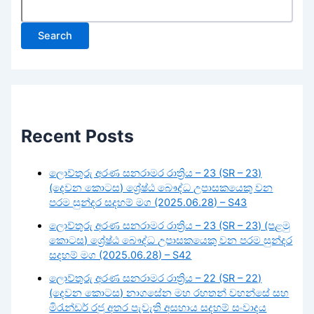
Search
Recent Posts
ලොව්තුරු අරණ සනරාමර රාත්‍රිය – 23 (SR – 23)
(දෙවන කොටස) ශ්‍රේෂ්ඨ බෞද්ධ උපාසකයෙකු වන
පරම සුන්දර සදහම් මග (2025.06.28) – S43
ලොව්තුරු අරණ සනරාමර රාත්‍රිය – 23 (SR – 23) (පළමු
කොටස) ශ්‍රේෂ්ඨ බෞද්ධ උපාසකයෙකු වන පරම සුන්දර
සදහම් මග (2025.06.28) – S42
ලොව්තුරු අරණ සනරාමර රාත්‍රිය – 22 (SR – 22)
(දෙවන කොටස) නාගසේන මහ රහතන් වහන්සේ සහ
මිරැන්ඩර් රජු අතර පැවැති අසහාය සදහම් සංවාදය