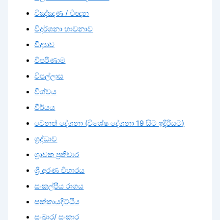
විඤ්ඤාණ / විඥාන
විදර්ශනා භාවනාව
විද්‍යාව
විපරිණාම
විපල්ලාස
විශ්වය
වීර්යය
වෙනත් දේශනා (විශේෂ දේශනා 19 සිට ඉදිරියට)
ශ්‍රද්ධාව
ශ්‍රාවක ප්‍රතිචාර
ශ්‍රී අරණ විහාරය
සංකල්පීය රාගය
සක්කායදිට්ඨිය
සංඛාර/ සංකාර