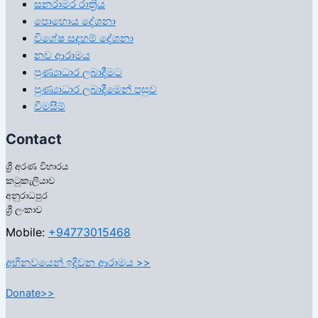
සනරාමර රාත්‍රිය
පොහොය දේශනා
විශේෂ සදහම් දේශනා
නව ආරාමය
පුණ්‍යාධාර ලබාදීමට
පුණ්‍යාධාර ලබාදීමෙන් පසුව
විමසීම්
Contact
ශ්‍රී අරණ විහාරය
කටුකැලියාව
අනුරාධපුර
ශ්‍රී ලංකාව
Mobile:
+94773015468
අභිනවයෙන් ඉදිවන ආරාමය >>
Donate>>