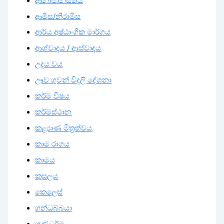
ආනාපානසතිය
ආමිස/නිරාමිස
ආර්ය අෂ්ඨාංගික මාර්ගය
ආශ්වාදය / ආස්වාදය
උදය වය
ඌව ගුවන් විදුලි දේශනා
කර්ම විෂය
කර්මස්ථාන
කළ්‍යාණ මිත්‍රත්වය
කාම රාගය
කාමය
කුසලය
කෙලෙස්
ගන්ධබ්බයා
ගුණධර්ම