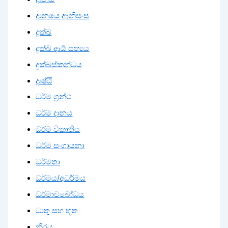
දානයෙ ආනිසංස
දුක්ඛ
දුක්ඛ ආර්‍ය සත්‍යය
දුක්ඛස්කන්ධය
දෘෂ්ඨි
ධර්ම ග්‍රන්ථ
ධර්ම දානය
ධර්ම විකෘතිය
ධර්ම සංගායනා
ධර්මතා
ධර්මය/අධර්මය
ධර්මාවබෝධය
ධාතු සහ භූත
නිරය