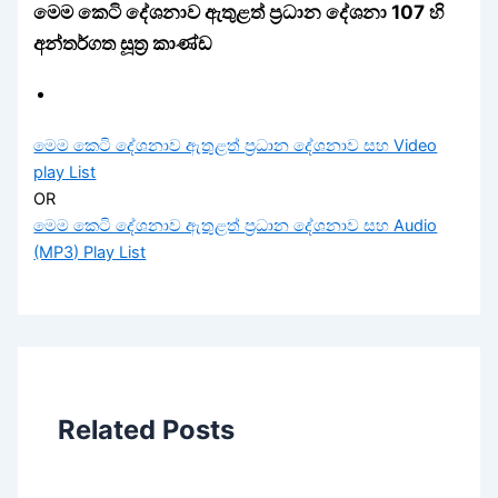
මෙම කෙටි දේශනාව ඇතුළත් ප්‍රධාන දේශනා 107 හි
අන්තර්ගත සූත්‍ර කාණ්ඩ
මෙම කෙටි දේශනාව ඇතුළත් ප්‍රධාන දේශනාව සහ Video
play List
OR
මෙම කෙටි දේශනාව ඇතුළත් ප්‍රධාන දේශනාව සහ Audio
(MP3) Play List
Related Posts