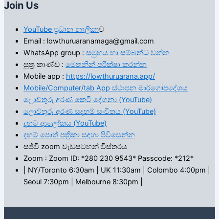
Join Us
YouTube ප්‍රධාන නාලිකා
ව
Email : lowthuruaranamaga@gmail.com
WhatsApp group :
සමුහය හා සම්බන්ධ වන්න
සූත්‍ර කාණ්ඩ :
මෙතනින් පරික්ෂා කරන්න
Mobile app :
https://lowthuruarana.app/
Mobile/Computer/tab App ස්ථාපන මාර්ගෝපදේශය
ලොව්තුරු අරණ කෙටි දේශනා (YouTube)
ලොව්තුරු අරණ සදහම් සංචිතය (YouTube)
දහම් ආලෝකය (YouTube)
දහම් පොත් පත්‍රිකා සඳහා පිවිසෙන්න
සජීවී zoom වැඩසටහන් විස්තරය
Zoom : Zoom ID: *280 230 9543* Passcode: *212*
| NY/Toronto 6:30am | UK 11:30am | Colombo 4:00pm |
Seoul 7:30pm | Melbourne 8:30pm |