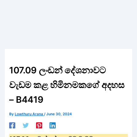
107.09 ලංඩන් දේශනාවට
වැඩම කළ හිමිනමකගේ අදහස
– B4419
By
Lowthuru Arana
/
June 30, 2024