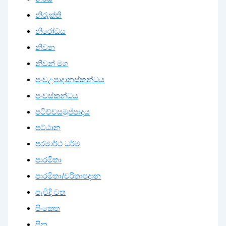
නිරුක්ති
නිරෝධය
නිවන
නිවන් මග
පංචඋපාදානස්කන්ධය
පංචස්කන්ධය
පටිච්චසමුප්පාදය
පට්ඨාන
පරමාර්ථ ධර්ම
පාරමිතා
පාරමිතා/චරිතාපදාන
පැවිදි වත
පිංකෙත
පින