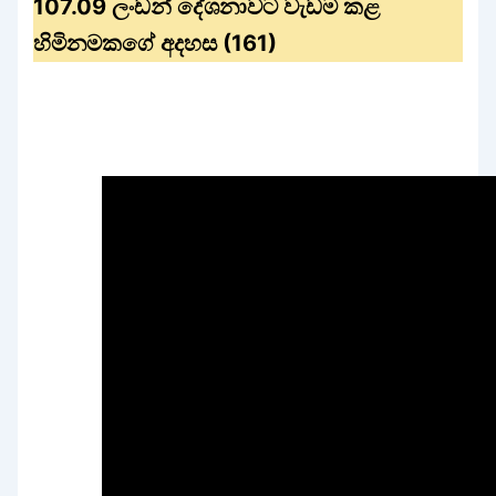
107.09 ලංඩන් දේශනාවට වැඩම කළ
හිමිනමකගේ අදහස (161)