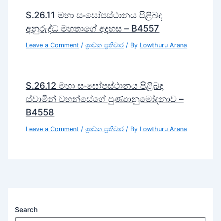
S.26.11 මහා සංඝෝපස්ථානය පිළිබඳ
අනුරුද්ධ මහතාගේ අදහස – B4557
Leave a Comment
/
ශ්‍රාවක ප්‍රතිචාර
/ By
Lowthuru Arana
S.26.12 මහා සංඝෝපස්ථානය පිළිබඳ
ස්වාමීන් වහන්සේගේ පුණ්‍යානුමෝදනාව –
B4558
Leave a Comment
/
ශ්‍රාවක ප්‍රතිචාර
/ By
Lowthuru Arana
Search