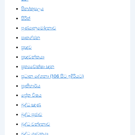
පින/කුසලය
පිරිත්
පුණ්‍යානුමෝදනාව
පෘතග්ජන
ප්‍රඥාව
ප්‍රඥාවන්තයා
ප්‍රත්‍යවේක්ෂා ඥාන
ප්‍රධාන දේශනා (106 සිට ඉදිරියට)
ප්‍රාතිහාර්ය
ප්‍රේත විෂය
බුද්ධ ඤාණ
බුද්ධ පූජාව
බුද්ධ වන්දනාව
බුද්ධ ශ්‍රාවකයා