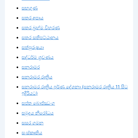
සඟගුණ
සතර අපාය
සතර බ්‍රහ්ම විහරණ
සතර සතිපට්ඨානය
සත්පුරුෂයා
සද්ධර්ම ශ්‍රවණය
සනරාමර
සනරාමර රාත්‍රිය
සනරාමර රාත්‍රිය පූර්ණ දේශනා (සනරාමර රාත්‍රිය 11 සිට
ඉදිරියට)
සප්ත බොජ්ඣංග
සමුදය නිරෝධය
සසර ගමන
සංස්කෘතිය