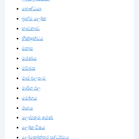
බෞද්ධයා
බ්‍රහ්ම ලෝක
භාවනාව
භික්ෂුත්වය
මනස
මරණය
මව්බස
මාර බලපෑම
මාර්ග ඵල
මෝහය
රාගය
ලොව්තුරු අරණ
ලෝක විෂය
ලෝකෝත්තර සද්ධර්මය