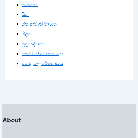
සාසනය
සිත
සිත නමැති මාරයා
සීලය
සූත්‍ර දේශනා
සෝවාන් මග සහ ඵල
හේතු ඵල ධර්මතාවය
About