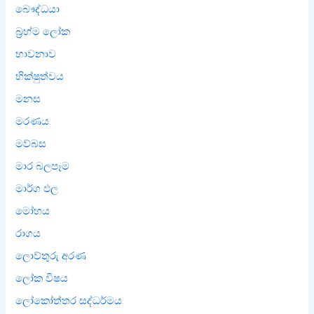
බෞද්ධයා
බ්‍රහ්ම ලෝක
භාවනාව
භික්ෂුත්වය
මනස
මරණය
මව්බස
මාර බලපෑම
මාර්ග ඵල
මෝහය
රාගය
ලොව්තුරු අරණ
ලෝක විෂය
ලෝකෝත්තර සද්ධර්මය