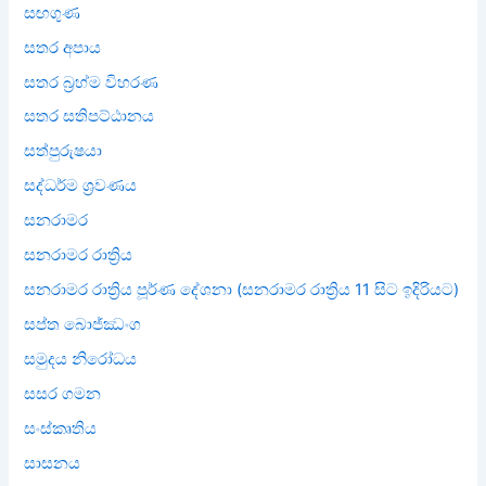
සඟගුණ
සතර අපාය
සතර බ්‍රහ්ම විහරණ
සතර සතිපට්ඨානය
සත්පුරුෂයා
සද්ධර්ම ශ්‍රවණය
සනරාමර
සනරාමර රාත්‍රිය
සනරාමර රාත්‍රිය පූර්ණ දේශනා (සනරාමර රාත්‍රිය 11 සිට ඉදිරියට)
සප්ත බොජ්ඣංග
සමුදය නිරෝධය
සසර ගමන
සංස්කෘතිය
සාසනය