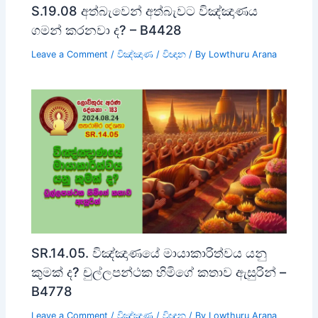
S.19.08 අත්බැවෙන් අත්බැවට විඤ්ඤාණය
ගමන් කරනවා ද? – B4428
Leave a Comment
/
විඤ්ඤාණ / විඥාන
/ By
Lowthuru Arana
SR.14.05. විඤ්ඤාණයේ මායාකාරිත්වය යනු
කුමක් ද? චුල්ලපන්ථක හිමිගේ කතාව ඇසුරින් –
B4778
Leave a Comment
/
විඤ්ඤාණ / විඥාන
/ By
Lowthuru Arana