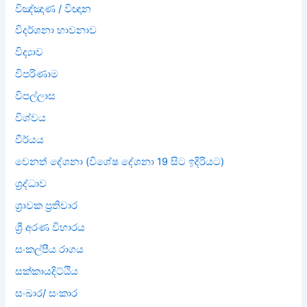
විඤ්ඤාණ / විඥාන
විදර්ශනා භාවනාව
විද්‍යාව
විපරිණාම
විපල්ලාස
විශ්වය
වීර්යය
වෙනත් දේශනා (විශේෂ දේශනා 19 සිට ඉදිරියට)
ශ්‍රද්ධාව
ශ්‍රාවක ප්‍රතිචාර
ශ්‍රී අරණ විහාරය
සංකල්පීය රාගය
සක්කායදිට්ඨිය
සංඛාර/ සංකාර