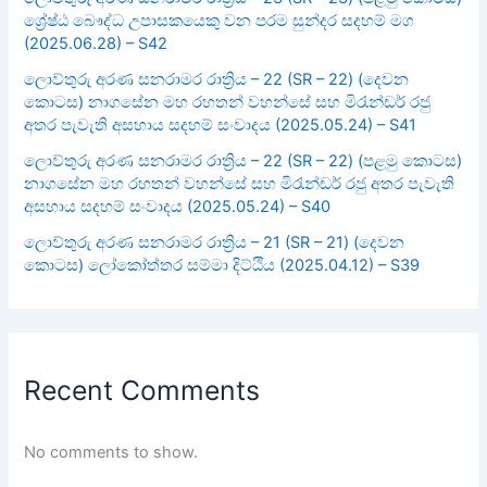
ශ්‍රේෂ්ඨ බෞද්ධ උපාසකයෙකු වන පරම සුන්දර සදහම් මග
(2025.06.28) – S42
ලොව්තුරු අරණ සනරාමර රාත්‍රිය – 22 (SR – 22) (දෙවන
කොටස) නාගසේන මහ රහතන් වහන්සේ සහ මිරැන්ඩර් රජු
අතර පැවැති අසහාය සදහම් සංවාදය (2025.05.24) – S41
ලොව්තුරු අරණ සනරාමර රාත්‍රිය – 22 (SR – 22) (පළමු කොටස)
නාගසේන මහ රහතන් වහන්සේ සහ මිරැන්ඩර් රජු අතර පැවැති
අසහාය සදහම් සංවාදය (2025.05.24) – S40
ලොව්තුරු අරණ සනරාමර රාත්‍රිය – 21 (SR – 21) (දෙවන
කොටස) ලෝකෝත්තර සම්මා දිට්ඨිය (2025.04.12) – S39
Recent Comments
No comments to show.