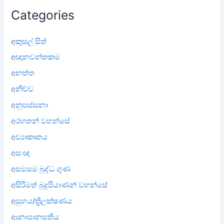
Categories
අකුසල් සිත්
අඥානවන්තකම
අනත්ත
අනිච්ච
අනුපස්සනා
අරහතන් වහන්සේ
අව්‍යාකෘතය
අසංඥ
අසමසම බුද්ධ ගුණ
අසිරිමත් බුදුපියාණන් වහන්සේ
අසුභය/ත්‍රිලක්ෂණය
ආනාපානසතිය