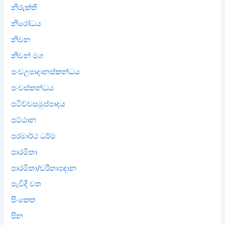
නිරුක්ති
නිරෝධය
නිවන
නිවන් මග
පංචඋපාදානස්කන්ධය
පංචස්කන්ධය
පටිච්චසමුප්පාදය
පට්ඨාන
පරමාර්ථ ධර්ම
පාරමිතා
පාරමිතා/චරිතාපදාන
පැවිදි වත
පිංකෙත
පින