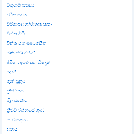
චතුරාර්‍ය සත්‍යය
චරිතාපදාන
චරිතාපදාන/ජාතක කතා
චිත්ත වීථි
චිත්ත සහ චෛතසික
ජාති ජරා මරණ
ජීවිත ගැටළු සහ විසඳුම්
ඤාණ
තුන් සූත්‍රය
ත්‍රිපිටකය
ත්‍රිලක්‍ෂණය
ත්‍රිවිධ රත්නයේ ගුණ
ථෙරාපදාන
දානය