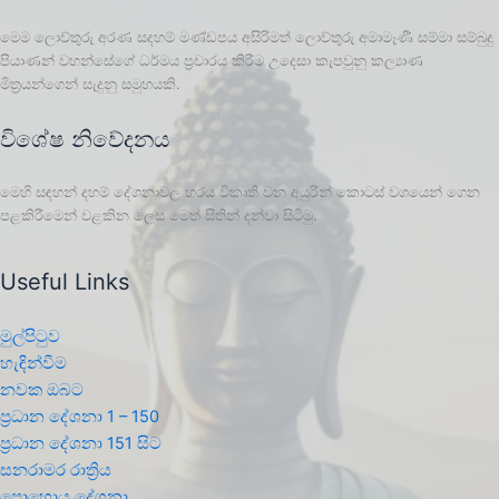
මෙම ලොව්තුරු අරණ සදහම් මණ්ඩපය අසිරිමත් ලොව්තුරු අමාමෑණී සම්මා සම්බුදු
පියාණන් වහන්සේගේ ධර්මය ප්‍රචාරය කිරීම උදෙසා කැපවුනු කල්‍යාණ
මිත්‍රයන්ගෙන් සැදුනු සමුහයකි.
විශේෂ නිවේදනය
මෙහි සඳහන් දහම් දේශනාවල හරය විකෘති වන අයුරින් කොටස් වශයෙන් ගෙන
පළකිරීමෙන් වළකින ලෙස මෙත් සිතින් දන්වා සිටිමු.
Useful Links
මුල්පිටුව
හැඳින්වීම
නවක ඔබට
ප්‍රධාන දේශනා 1 – 150
ප්‍රධාන දේශනා 151 සිට
සනරාමර රාත්‍රිය
පොහොය දේශනා