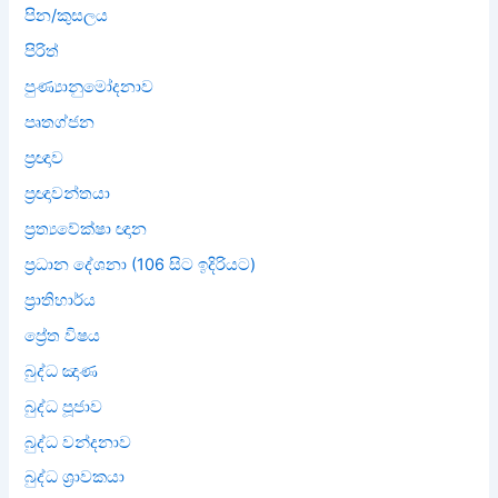
පින/කුසලය
පිරිත්
පුණ්‍යානුමෝදනාව
පෘතග්ජන
ප්‍රඥාව
ප්‍රඥාවන්තයා
ප්‍රත්‍යවේක්ෂා ඥාන
ප්‍රධාන දේශනා (106 සිට ඉදිරියට)
ප්‍රාතිහාර්ය
ප්‍රේත විෂය
බුද්ධ ඤාණ
බුද්ධ පූජාව
බුද්ධ වන්දනාව
බුද්ධ ශ්‍රාවකයා