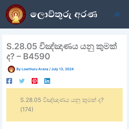
Skip
ලොව්තුරු අරණ
to
content
S.28.05 විඤ්ඤාණය යනු කුමක්
ද? – B4590
By
Lowthuru Arana
/
July 13, 2024
S.28.05 විඤ්ඤාණය යනු කුමක් ද?
(174)