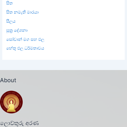
සිත
සිත නමැති මාරයා
සීලය
සූත්‍ර දේශනා
සෝවාන් මග සහ ඵල
හේතු ඵල ධර්මතාවය
About
ලොව්තුරු අරණ