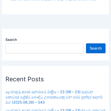
Search
Search
Recent Posts
ලොව්තුරු අරණ සනරාමර රාත්‍රිය – 23 (SR – 23) (දෙවන
කොටස) ශ්‍රේෂ්ඨ බෞද්ධ උපාසකයෙකු වන පරම සුන්දර සදහම්
මග (2025.06.28) – S43
ලොව්තුරු අරණ සනරාමර රාත්‍රිය – 23 (SR – 23) (පළමු කොටස)