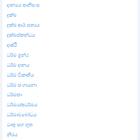
දානයෙ ආනිසංස
දුක්ඛ
දුක්ඛ ආර්‍ය සත්‍යය
දුක්ඛස්කන්ධය
දෘෂ්ඨි
ධර්ම ග්‍රන්ථ
ධර්ම දානය
ධර්ම විකෘතිය
ධර්ම සංගායනා
ධර්මතා
ධර්මය/අධර්මය
ධර්මාවබෝධය
ධාතු සහ භූත
නිරය