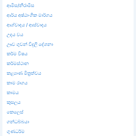
ආමිස/නිරාමිස
ආර්ය අෂ්ඨාංගික මාර්ගය
ආශ්වාදය / ආස්වාදය
උදය වය
ඌව ගුවන් විදුලි දේශනා
කර්ම විෂය
කර්මස්ථාන
කළ්‍යාණ මිත්‍රත්වය
කාම රාගය
කාමය
කුසලය
කෙලෙස්
ගන්ධබ්බයා
ගුණධර්ම