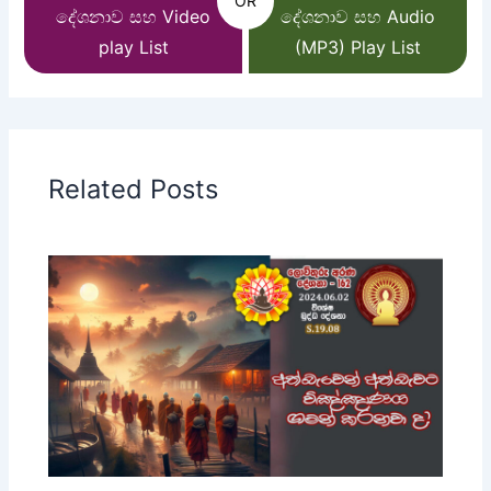
OR
දේශනාව සහ Video
දේශනාව සහ Audio
play List
(MP3) Play List
Related Posts