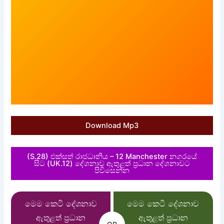
Download Mp3
(S.28) එක්සත් රාජධානිය – 12 Manchester නගරයේ
සිට (UK.12) දේශනාව ඇතුළත් ප්‍රධාන දේශනාවට
පිවිසෙන්න
මෙම කෙටි දේශනාව
මෙම කෙටි දේශනාව
ඇතුළත් ප්‍රධාන
ඇතුළත් ප්‍රධාන