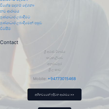
විශේෂ සදහම් දේශනා
නව ආරාමය
පුණ්‍යාධාර ලබාදීමට
පුණ්‍යාධාර ලබාදීමෙන් පසුව
විමසීම්
Contact
ශ්‍රී අරණ විහාරය
කටුකැලියාව
අනුරාධපුර
ශ්‍රී ලංකාව
Mobile:
+94773015468
අභිනවයෙන් ඉදිවන ආරාමය >>