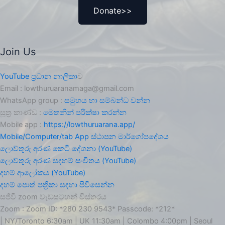
Donate>>
Join Us
YouTube ප්‍රධාන නාලිකා
ව
Email : lowthuruaranamaga@gmail.com
WhatsApp group :
සමුහය හා සම්බන්ධ වන්න
සූත්‍ර කාණ්ඩ :
මෙතනින් පරික්ෂා කරන්න
Mobile app :
https://lowthuruarana.app/
Mobile/Computer/tab App ස්ථාපන මාර්ගෝපදේශය
ලොව්තුරු අරණ කෙටි දේශනා (YouTube)
ලොව්තුරු අරණ සදහම් සංචිතය (YouTube)
දහම් ආලෝකය (YouTube)
දහම් පොත් පත්‍රිකා සඳහා පිවිසෙන්න
සජීවී zoom වැඩසටහන් විස්තරය
Zoom : Zoom ID: *280 230 9543* Passcode: *212*
| NY/Toronto 6:30am | UK 11:30am | Colombo 4:00pm | Seoul