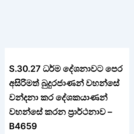
S.30.27 ධර්ම දේශනාවට පෙර
අසිරිමත් බුදුරජාණන් වහන්සේ
වන්දනා කර දේශකයාණන්
වහන්සේ කරන ප්‍රාර්ථනාව –
B4659