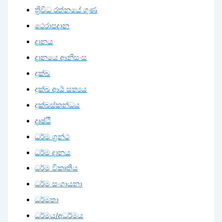
ත්‍රිවිධ රත්නයේ ගුණ
ථෙරාපදාන
දානය
දානයෙ ආනිසංස
දුක්ඛ
දුක්ඛ ආර්‍ය සත්‍යය
දුක්ඛස්කන්ධය
දෘෂ්ඨි
ධර්ම ග්‍රන්ථ
ධර්ම දානය
ධර්ම විකෘතිය
ධර්ම සංගායනා
ධර්මතා
ධර්මය/අධර්මය