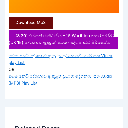
Download Mp3
(S.30) එක්සත් රාජධානිය – 15 Worthing නගරයේ සිට
(UK.15) දේශනාව ඇතුළත් ප්‍රධාන දේශනාවට පිවිසෙන්න
මෙම කෙටි දේශනාව ඇතුළත් ප්‍රධාන දේශනාව සහ Video
play List
OR
මෙම කෙටි දේශනාව ඇතුළත් ප්‍රධාන දේශනාව සහ Audio
(MP3) Play List