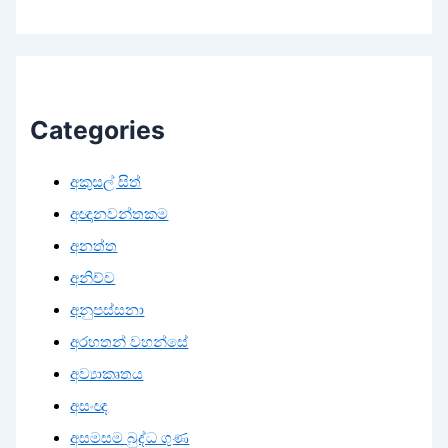
Categories
අකුසල් සිත්
අඥානවන්තකම
අනත්ත
අනිච්ච
අනුපස්සනා
අරහතන් වහන්සේ
අව්‍යාකෘතය
අසංඥ
අසමසම බුද්ධ ගුණ