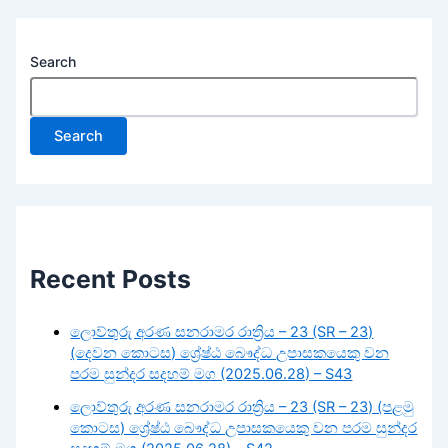
Search
Search
Recent Posts
ලොව්තුරු අරණ සනරාමර රාත්‍රිය – 23 (SR – 23)
(දෙවන කොටස) ශ්‍රේෂ්ඨ බෞද්ධ උපාසකයෙකු වන
පරම සුන්දර සදහම් මග (2025.06.28) – S43
ලොව්තුරු අරණ සනරාමර රාත්‍රිය – 23 (SR – 23) (පළමු
කොටස) ශ්‍රේෂ්ඨ බෞද්ධ උපාසකයෙකු වන පරම සුන්දර