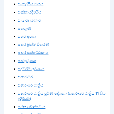
සංකල්පීය රාගය
සක්කායදිට්ඨිය
සංඛාර/ සංකාර
සඟගුණ
සතර අපාය
සතර බ්‍රහ්ම විහරණ
සතර සතිපට්ඨානය
සත්පුරුෂයා
සද්ධර්ම ශ්‍රවණය
සනරාමර
සනරාමර රාත්‍රිය
සනරාමර රාත්‍රිය පූර්ණ දේශනා (සනරාමර රාත්‍රිය 11 සිට
ඉදිරියට)
සප්ත බොජ්ඣංග