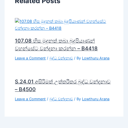
Related Posts
107.08 හිස මුදුනත් තබා බුදුපියාණන්
වහන්සේට වන්දනා කරන්න – B4418
Leave a Comment
/
බුද්ධ වන්දනාව
/ By
Lowthuru Arana
S.24.01 අසිරිමත් උත්තරීතර බුද්ධ වන්දනාව
– B4500
Leave a Comment
/
බුද්ධ වන්දනාව
/ By
Lowthuru Arana