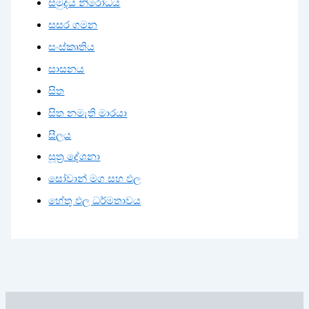
සමුදය නිරෝධය
සසර ගමන
සංස්කෘතිය
සාසනය
සිත
සිත නමැති මාරයා
සීලය
සූත්‍ර දේශනා
සෝවාන් මග සහ ඵල
හේතු ඵල ධර්මතාවය