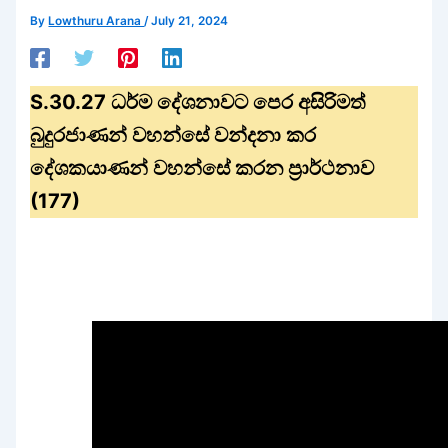
By
Lowthuru Arana
/
July 21, 2024
S.30.27 ධර්ම දේශනාවට පෙර අසිරිමත්
බුදුරජාණන් වහන්සේ වන්දනා කර
දේශකයාණන් වහන්සේ කරන ප්‍රාර්ථනාව
(177)