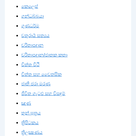
කෙලෙස්
ගන්ධබ්බයා
ගුණධර්ම
චතුරාර්‍ය සත්‍යය
චරිතාපදාන
චරිතාපදාන/ජාතක කතා
චිත්ත වීථි
චිත්ත සහ චෛතසික
ජාති ජරා මරණ
ජීවිත ගැටළු සහ විසඳුම්
ඤාණ
තුන් සූත්‍රය
ත්‍රිපිටකය
ත්‍රිලක්‍ෂණය