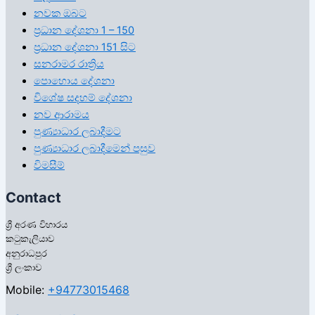
නවක ඔබට
ප්‍රධාන දේශනා 1 – 150
ප්‍රධාන දේශනා 151 සිට
සනරාමර රාත්‍රිය
පොහොය දේශනා
විශේෂ සදහම් දේශනා
නව ආරාමය
පුණ්‍යාධාර ලබාදීමට
පුණ්‍යාධාර ලබාදීමෙන් පසුව
විමසීම්
Contact
ශ්‍රී අරණ විහාරය
කටුකැලියාව
අනුරාධපුර
ශ්‍රී ලංකාව
Mobile:
+94773015468