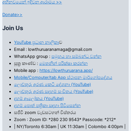
අභිනවයෙන් ඉදිවන ආරාමය >>
Donate>>
Join Us
YouTube ප්‍රධාන නාලිකා
ව
Email : lowthuruaranamaga@gmail.com
WhatsApp group :
සමුහය හා සම්බන්ධ වන්න
සූත්‍ර කාණ්ඩ :
මෙතනින් පරික්ෂා කරන්න
Mobile app :
https://lowthuruarana.app/
Mobile/Computer/tab App ස්ථාපන මාර්ගෝපදේශය
ලොව්තුරු අරණ කෙටි දේශනා (YouTube)
ලොව්තුරු අරණ සදහම් සංචිතය (YouTube)
දහම් ආලෝකය (YouTube)
දහම් පොත් පත්‍රිකා සඳහා පිවිසෙන්න
සජීවී zoom වැඩසටහන් විස්තරය
Zoom : Zoom ID: *280 230 9543* Passcode: *212*
| NY/Toronto 6:30am | UK 11:30am | Colombo 4:00pm |