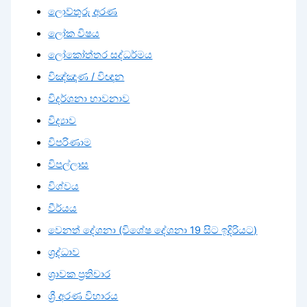
ලොව්තුරු අරණ
ලෝක විෂය
ලෝකෝත්තර සද්ධර්මය
විඤ්ඤාණ / විඥාන
විදර්ශනා භාවනාව
විද්‍යාව
විපරිණාම
විපල්ලාස
විශ්වය
වීර්යය
වෙනත් දේශනා (විශේෂ දේශනා 19 සිට ඉදිරියට)
ශ්‍රද්ධාව
ශ්‍රාවක ප්‍රතිචාර
ශ්‍රී අරණ විහාරය