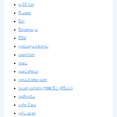
පැවිදි වත
පිංකෙත
පින
පින/කුසලය
පිරිත්
පුණ්‍යානුමෝදනාව
පෘතග්ජන
ප්‍රඥාව
ප්‍රඥාවන්තයා
ප්‍රත්‍යවේක්ෂා ඥාන
ප්‍රධාන දේශනා (106 සිට ඉදිරියට)
ප්‍රාතිහාර්ය
ප්‍රේත විෂය
බුද්ධ ඤාණ