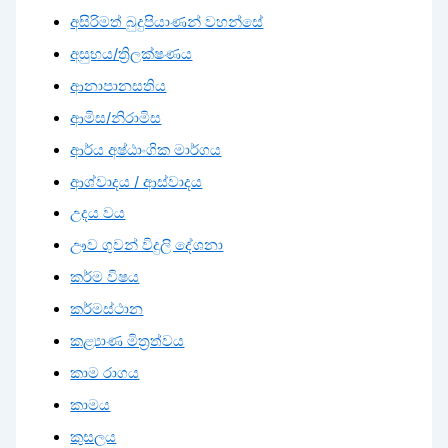
අසිරිමත් බුදුපියාණන් වහන්සේ
අසුභය/ත්‍රිලක්ෂණය
ආනාපානසතිය
ආමිස/නිරාමිස
ආර්ය අෂ්ඨාංගික මාර්ගය
ආශ්වාදය / ආස්වාදය
උදය වය
ඌව ගුවන් විදුලි දේශනා
කර්ම විෂය
කර්මස්ථාන
කළ්‍යාණ මිත්‍රත්වය
කාම රාගය
කාමය
කුසලය