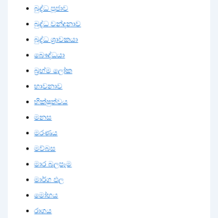
බුද්ධ පූජාව
බුද්ධ වන්දනාව
බුද්ධ ශ්‍රාවකයා
බෞද්ධයා
බ්‍රහ්ම ලෝක
භාවනාව
භික්ෂුත්වය
මනස
මරණය
මව්බස
මාර බලපෑම
මාර්ග ඵල
මෝහය
රාගය