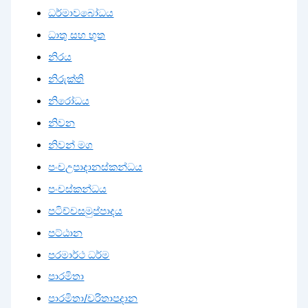
ධර්මාවබෝධය
ධාතු සහ භූත
නිරය
නිරුක්ති
නිරෝධය
නිවන
නිවන් මග
පංචඋපාදානස්කන්ධය
පංචස්කන්ධය
පටිච්චසමුප්පාදය
පට්ඨාන
පරමාර්ථ ධර්ම
පාරමිතා
පාරමිතා/චරිතාපදාන