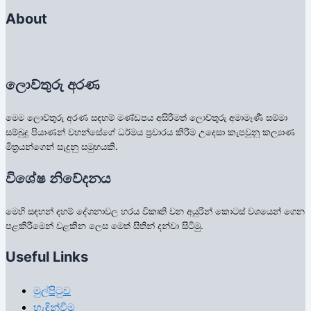
About
ලොව්තුරු අරණ
මෙම ලොව්තුරු අරණ සදහම් මණ්ඩපය අසිරිමත් ලොව්තුරු අමාමෑණී සම්මා
සම්බුදු පියාණන් වහන්සේගේ ධර්මය ප්‍රචාරය කිරීම උදෙසා කැපවුනු කල්‍යාණ
මිත්‍රයන්ගෙන් සැදුනු සමුහයකි.
විශේෂ නිවේදනය
මෙහි සඳහන් දහම් දේශනාවල හරය විකෘති වන අයුරින් කොටස් වශයෙන් ගෙන
පළකිරීමෙන් වළකින ලෙස මෙත් සිතින් දන්වා සිටිමු.
Useful Links
මුල්පිටුව
හැඳින්වීම