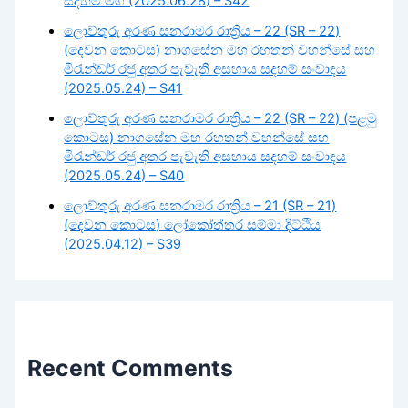
සදහම් මග (2025.06.28) – S42
ලොව්තුරු අරණ සනරාමර රාත්‍රිය – 22 (SR – 22)
(දෙවන කොටස) නාගසේන මහ රහතන් වහන්සේ සහ
මිරැන්ඩර් රජු අතර පැවැති අසහාය සදහම් සංවාදය
(2025.05.24) – S41
ලොව්තුරු අරණ සනරාමර රාත්‍රිය – 22 (SR – 22) (පළමු
කොටස) නාගසේන මහ රහතන් වහන්සේ සහ
මිරැන්ඩර් රජු අතර පැවැති අසහාය සදහම් සංවාදය
(2025.05.24) – S40
ලොව්තුරු අරණ සනරාමර රාත්‍රිය – 21 (SR – 21)
(දෙවන කොටස) ලෝකෝත්තර සම්මා දිට්ඨිය
(2025.04.12) – S39
Recent Comments