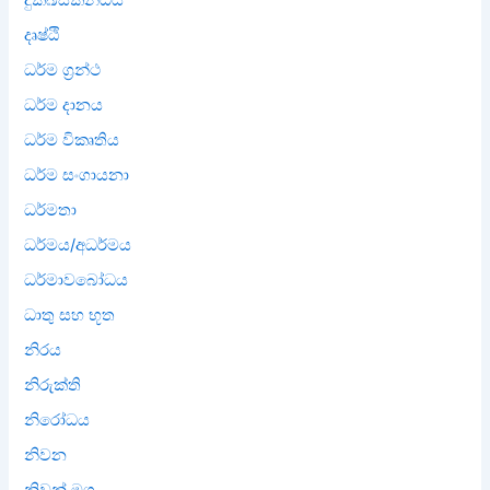
දුක්ඛස්කන්ධය
දෘෂ්ඨි
ධර්ම ග්‍රන්ථ
ධර්ම දානය
ධර්ම විකෘතිය
ධර්ම සංගායනා
ධර්මතා
ධර්මය/අධර්මය
ධර්මාවබෝධය
ධාතු සහ භූත
නිරය
නිරුක්ති
නිරෝධය
නිවන
නිවන් මග