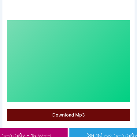
Download Mp3
ාමර රාත්‍රිය – 15 සදහම්
(SR 15) සනරාමර රාත්‍රි