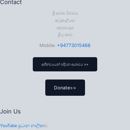
Contact
ශ්‍රී අරණ විහාරය
කටුකැලියාව
අනුරාධපුර
ශ්‍රී ලංකාව
Mobile:
+94773015468
අභිනවයෙන් ඉදිවන ආරාමය >>
Donate>>
Join Us
YouTube ප්‍රධාන නාලිකා
ව