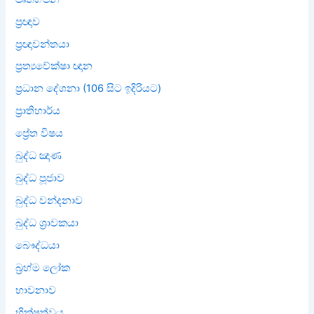
ප්‍රඥාව
ප්‍රඥාවන්තයා
ප්‍රත්‍යවේක්ෂා ඥාන
ප්‍රධාන දේශනා (106 සිට ඉදිරියට)
ප්‍රාතිහාර්ය
ප්‍රේත විෂය
බුද්ධ ඤාණ
බුද්ධ පූජාව
බුද්ධ වන්දනාව
බුද්ධ ශ්‍රාවකයා
බෞද්ධයා
බ්‍රහ්ම ලෝක
භාවනාව
භික්ෂුත්වය