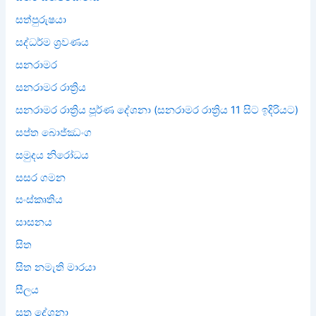
සත්පුරුෂයා
සද්ධර්ම ශ්‍රවණය
සනරාමර
සනරාමර රාත්‍රිය
සනරාමර රාත්‍රිය පූර්ණ දේශනා (සනරාමර රාත්‍රිය 11 සිට ඉදිරියට)
සප්ත බොජ්ඣංග
සමුදය නිරෝධය
සසර ගමන
සංස්කෘතිය
සාසනය
සිත
සිත නමැති මාරයා
සීලය
සූත්‍ර දේශනා