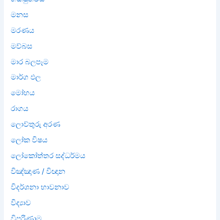
මනස
මරණය
මව්බස
මාර බලපෑම
මාර්ග ඵල
මෝහය
රාගය
ලොව්තුරු අරණ
ලෝක විෂය
ලෝකෝත්තර සද්ධර්මය
විඤ්ඤාණ / විඥාන
විදර්ශනා භාවනාව
විද්‍යාව
විපරිණාම