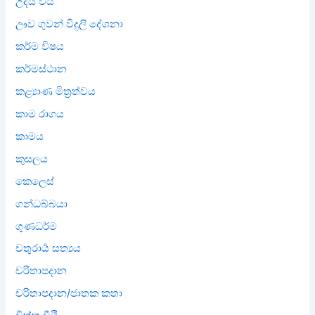
උදය වය
ඌව ගුවන් විදුලි දේශනා
කර්ම විෂය
කර්මස්ථාන
කළ්‍යාණ මිත්‍රත්වය
කාම රාගය
කාමය
කුසලය
කෙලෙස්
ගන්ධබ්බයා
ගුණධර්ම
චතුරාර්‍ය සත්‍යය
චරිතාපදාන
චරිතාපදාන/ජාතක කතා