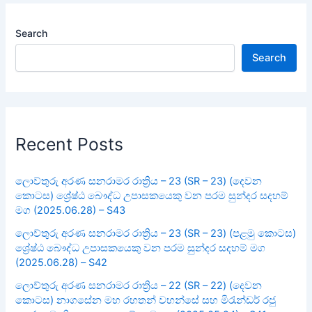
Search
Search
Recent Posts
ලොව්තුරු අරණ සනරාමර රාත්‍රිය – 23 (SR – 23) (දෙවන
කොටස) ශ්‍රේෂ්ඨ බෞද්ධ උපාසකයෙකු වන පරම සුන්දර සදහම්
මග (2025.06.28) – S43
ලොව්තුරු අරණ සනරාමර රාත්‍රිය – 23 (SR – 23) (පළමු කොටස)
ශ්‍රේෂ්ඨ බෞද්ධ උපාසකයෙකු වන පරම සුන්දර සදහම් මග
(2025.06.28) – S42
ලොව්තුරු අරණ සනරාමර රාත්‍රිය – 22 (SR – 22) (දෙවන
කොටස) නාගසේන මහ රහතන් වහන්සේ සහ මිරැන්ඩර් රජු