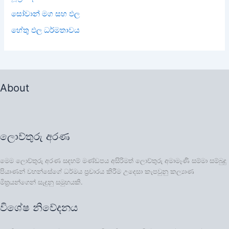
සෝවාන් මග සහ ඵල
හේතු ඵල ධර්මතාවය
About
ලොව්තුරු අරණ
මෙම ලොව්තුරු අරණ සදහම් මණ්ඩපය අසිරිමත් ලොව්තුරු අමාමෑණී සම්මා සම්බුදු
පියාණන් වහන්සේගේ ධර්මය ප්‍රචාරය කිරීම උදෙසා කැපවුනු කල්‍යාණ
මිත්‍රයන්ගෙන් සැදුනු සමුහයකි.
විශේෂ නිවේදනය