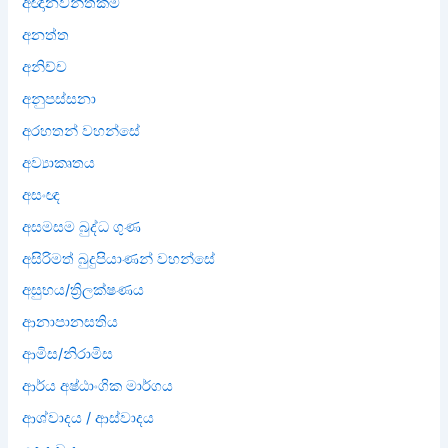
අඥානවන්තකම
අනත්ත
අනිච්ච
අනුපස්සනා
අරහතන් වහන්සේ
අව්‍යාකෘතය
අසංඥ
අසමසම බුද්ධ ගුණ
අසිරිමත් බුදුපියාණන් වහන්සේ
අසුභය/ත්‍රිලක්ෂණය
ආනාපානසතිය
ආමිස/නිරාමිස
ආර්ය අෂ්ඨාංගික මාර්ගය
ආශ්වාදය / ආස්වාදය