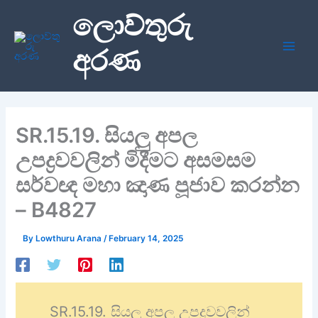
Skip
ලොව්තුරු
to
content
අරණ
SR.15.19. සියලු අපල
උපද්‍රවවලින් මිදීමට අසමසම
සර්වඥ මහා ඤාණ පූජාව කරන්න
– B4827
By
Lowthuru Arana
/
February 14, 2025
SR.15.19. සියලු අපල උපද්‍රවවලින්