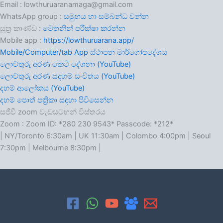
Email : lowthuruaranamaga@gmail.com
WhatsApp group :
සමුහය හා සම්බන්ධ වන්න
සූත්‍ර කාණ්ඩ :
මෙතනින් පරික්ෂා කරන්න
Mobile app :
https://lowthuruarana.app/
Mobile/Computer/tab App ස්ථාපන මාර්ගෝපදේශය
ලොව්තුරු අරණ කෙටි දේශනා (YouTube)
ලොව්තුරු අරණ සදහම් සංචිතය (YouTube)
දහම් ආලෝකය (YouTube)
දහම් පොත් පත්‍රිකා සඳහා පිවිසෙන්න
සජීවී zoom වැඩසටහන් විස්තරය
Zoom : Zoom ID: *280 230 9543* Passcode: *212*
| NY/Toronto 6:30am | UK 11:30am | Colombo 4:00pm | Seoul
7:30pm | Melbourne 8:30pm |