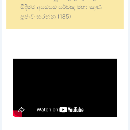
මිදීමට අසමසම සර්වඥ මහා ඤාණ
පූජාව කරන්න (185)