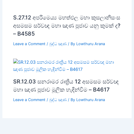
S.27.12 අපරිමෙය්‍ය මහත්ඵල මහා කුසලානිසංස
අසමසම සර්වඥ මහා ඤාණ පූජාව යනු කුමක් ද?
– B4585
Leave a Comment
/
බුද්ධ ඤාණ
/ By
Lowthuru Arana
SR.12.03 සනරාමර රාත්‍රිය 12 අසමසම සර්වඥ
මහා ඤාණ පූජාව මූලික හැඳින්වීම – B4617
Leave a Comment
/
බුද්ධ ඤාණ
/ By
Lowthuru Arana