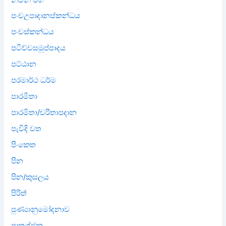
පංචඋපාදානස්කන්ධය
පංචස්කන්ධය
පටිච්චසමුප්පාදය
පට්ඨාන
පරමාර්ථ ධර්ම
පාරමිතා
පාරමිතා/චරිතාපදාන
පැවිදි වත
පිංකෙත
පින
පින/කුසලය
පිරිත්
පුණ්‍යානුමෝදනාව
පෘතග්ජන