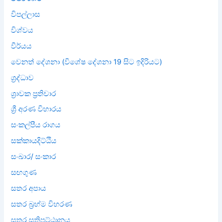
විපල්ලාස
විශ්වය
වීර්යය
වෙනත් දේශනා (විශේෂ දේශනා 19 සිට ඉදිරියට)
ශ්‍රද්ධාව
ශ්‍රාවක ප්‍රතිචාර
ශ්‍රී අරණ විහාරය
සංකල්පීය රාගය
සක්කායදිට්ඨිය
සංඛාර/ සංකාර
සඟගුණ
සතර අපාය
සතර බ්‍රහ්ම විහරණ
සතර සතිපට්ඨානය