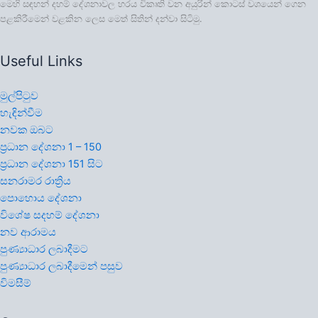
මෙහි සඳහන් දහම් දේශනාවල හරය විකෘති වන අයුරින් කොටස් වශයෙන් ගෙන
පළකිරීමෙන් වළකින ලෙස මෙත් සිතින් දන්වා සිටිමු.
Useful Links
මුල්පිටුව
හැඳින්වීම
නවක ඔබට
ප්‍රධාන දේශනා 1 – 150
ප්‍රධාන දේශනා 151 සිට
සනරාමර රාත්‍රිය
පොහොය දේශනා
විශේෂ සදහම් දේශනා
නව ආරාමය
පුණ්‍යාධාර ලබාදීමට
පුණ්‍යාධාර ලබාදීමෙන් පසුව
විමසීම්