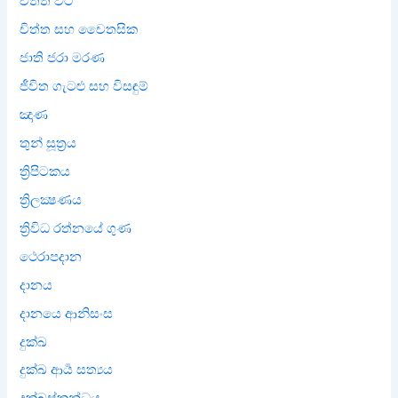
චිත්ත වීථි
චිත්ත සහ චෛතසික
ජාති ජරා මරණ
ජීවිත ගැටළු සහ විසඳුම්
ඤාණ
තුන් සූත්‍රය
ත්‍රිපිටකය
ත්‍රිලක්‍ෂණය
ත්‍රිවිධ රත්නයේ ගුණ
ථෙරාපදාන
දානය
දානයෙ ආනිසංස
දුක්ඛ
දුක්ඛ ආර්‍ය සත්‍යය