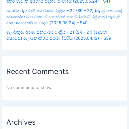
අතර පැවැති අසහාය සදහම් සංවාදය (2025.05.24) – S41
ලොව්තුරු අරණ සනරාමර රාත්‍රිය – 22 (SR – 22) (පළමු කොටස)
නාගසේන මහ රහතන් වහන්සේ සහ මිරැන්ඩර් රජු අතර පැවැති
අසහාය සදහම් සංවාදය (2025.05.24) – S40
ලොව්තුරු අරණ සනරාමර රාත්‍රිය – 21 (SR – 21) (දෙවන
කොටස) ලෝකෝත්තර සම්මා දිට්ඨිය (2025.04.12) – S39
Recent Comments
No comments to show.
Archives