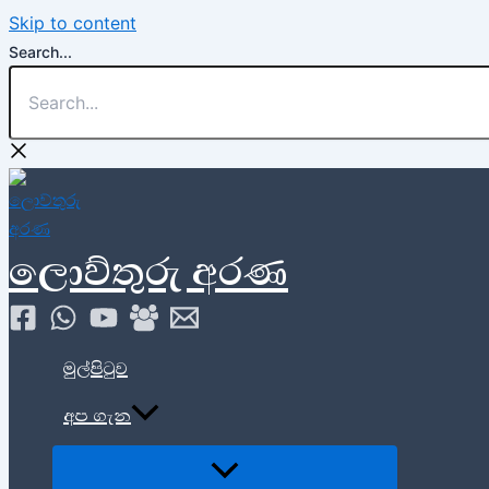
Skip to content
Search...
ලොව්තුරු අරණ
මුල්පිටුව
අප ගැන