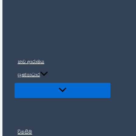
නව ආරාමය
පුණ්‍යාධාර
විමසීම්