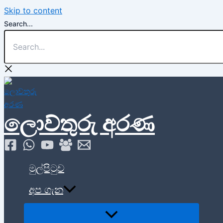
Skip to content
Search...
ලොව්තුරු අරණ
මුල්පිටුව
අප ගැන