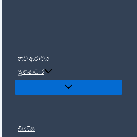
නව ආරාමය
පුණ්‍යාධාර
විමසීම්