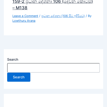
159-2 ප්‍රධාන දේශනා 106 (දෙවන කොටස)
– M138
Leave a Comment
/
ප්‍රධාන දේශනා (106 සිට ඉදිරියට)
/ By
Lowthuru Arana
Search
Search