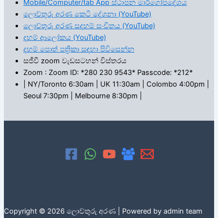
Mobile/Computer/tab App ස්ථාපන මාර්ගෝපදේශය
ලොව්තුරු අරණ කෙටි දේශනා (YouTube)
ලොව්තුරු අරණ සදහම් සංචිතය (YouTube)
දහම් ආලෝකය (YouTube)
දහම් පොත් පත්‍රිකා සඳහා පිවිසෙන්න
සජීවී zoom වැඩසටහන් විස්තරය
Zoom : Zoom ID: *280 230 9543* Passcode: *212*
| NY/Toronto 6:30am | UK 11:30am | Colombo 4:00pm |
Seoul 7:30pm | Melbourne 8:30pm |
Copyright © 2026 ලොව්තුරු අරණ | Powered by admin team