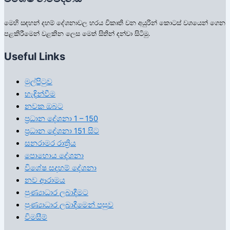
මෙහි සඳහන් දහම් දේශනාවල හරය විකෘති වන අයුරින් කොටස් වශයෙන් ගෙන
පළකිරීමෙන් වළකින ලෙස මෙත් සිතින් දන්වා සිටිමු.
Useful Links
මුල්පිටුව
හැඳින්වීම
නවක ඔබට
ප්‍රධාන දේශනා 1 – 150
ප්‍රධාන දේශනා 151 සිට
සනරාමර රාත්‍රිය
පොහොය දේශනා
විශේෂ සදහම් දේශනා
නව ආරාමය
පුණ්‍යාධාර ලබාදීමට
පුණ්‍යාධාර ලබාදීමෙන් පසුව
විමසීම්