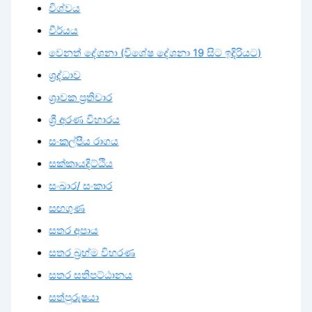
විශ්වය
වීර්යය
වෙනත් දේශනා (විශේෂ දේශනා 19 සිට ඉදිරියට)
ශ්‍රද්ධාව
ශ්‍රාවක ප්‍රතිචාර
ශ්‍රී අරණ විහාරය
සංකල්පීය රාගය
සක්කායදිට්ඨිය
සංඛාර/ සංකාර
සඟගුණ
සතර අපාය
සතර බ්‍රහ්ම විහරණ
සතර සතිපට්ඨානය
සත්පුරුෂයා