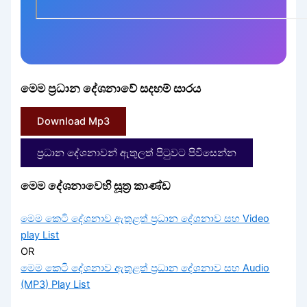
මෙම ප්‍රධාන දේශනාවේ සදහම් සාරය
Download Mp3
ප්‍රධාන දේශනාවන් ඇතුලත් පිටුවට පිවිසෙන්න
මෙම දේශනාවෙහි සූත්‍ර කාණ්ඩ
මෙම කෙටි දේශනාව ඇතුළත් ප්‍රධාන දේශනාව සහ Video
play List
OR
මෙම කෙටි දේශනාව ඇතුළත් ප්‍රධාන දේශනාව සහ Audio
(MP3) Play List