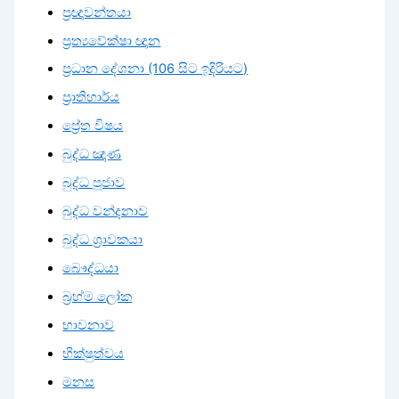
ප්‍රඥාවන්තයා
ප්‍රත්‍යවේක්ෂා ඥාන
ප්‍රධාන දේශනා (106 සිට ඉදිරියට)
ප්‍රාතිහාර්ය
ප්‍රේත විෂය
බුද්ධ ඤාණ
බුද්ධ පූජාව
බුද්ධ වන්දනාව
බුද්ධ ශ්‍රාවකයා
බෞද්ධයා
බ්‍රහ්ම ලෝක
භාවනාව
භික්ෂුත්වය
මනස