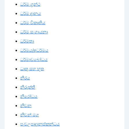
ධර්ම ග්‍රන්ථ
ධර්ම දානය
ධර්ම විකෘතිය
ධර්ම සංගායනා
ධර්මතා
ධර්මය/අධර්මය
ධර්මාවබෝධය
ධාතු සහ භූත
නිරය
නිරුක්ති
නිරෝධය
නිවන
නිවන් මග
පංචඋපාදානස්කන්ධය