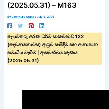
(2025.05.31) – M163
By
Lowthuru Arana
/
July 4, 2025
ලොව්තුරු අරණ ධර්ම සාකච්ඡාව 122
(දෙවනකොටස) ආශ්‍රව සංසිදීම සහ ආනාපාන
සමාධිය වැඩීම | ආසවක්ඛය ඤාණය
(2025.05.31)