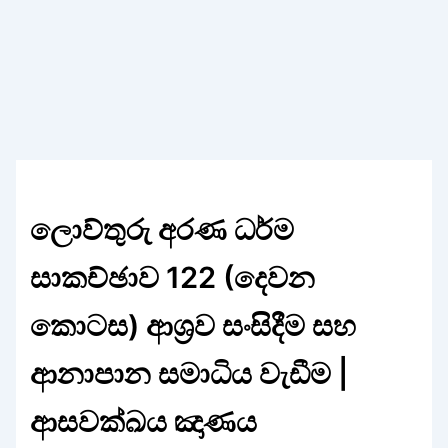
ලොව්තුරු අරණ ධර්ම
සාකච්ඡාව 122 (දෙවන
කොටස) ආශ්‍රව සංසිදීම සහ
ආනාපාන සමාධිය වැඩීම |
ආසවක්ඛය ඤාණය