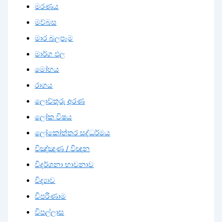
මරණය
මව්බස
මාර බලපෑම
මාර්ග ඵල
මෝහය
රාගය
ලොව්තුරු අරණ
ලෝක විෂය
ලෝකෝත්තර සද්ධර්මය
විඤ්ඤාණ / විඥාන
විදර්ශනා භාවනාව
විද්‍යාව
විපරිණාම
විපල්ලාස