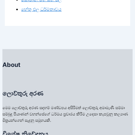
හේතු ඵල ධර්මතාවය
About
ලොව්තුරු අරණ
මෙම ලොව්තුරු අරණ සදහම් මණ්ඩපය අසිරිමත් ලොව්තුරු අමාමෑණී සම්මා
සම්බුදු පියාණන් වහන්සේගේ ධර්මය ප්‍රචාරය කිරීම උදෙසා කැපවුනු කල්‍යාණ
මිත්‍රයන්ගෙන් සැදුනු සමුහයකි.
විශේෂ නිවේදනය