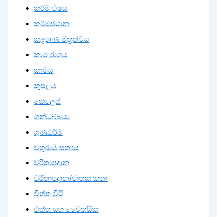
කර්ම විෂය
කර්මස්ථාන
කළ්‍යාණ මිත්‍රත්වය
කාම රාගය
කාමය
කුසලය
කෙලෙස්
ගන්ධබ්බයා
ගුණධර්ම
චතුරාර්‍ය සත්‍යය
චරිතාපදාන
චරිතාපදාන/ජාතක කතා
චිත්ත වීථි
චිත්ත සහ චෛතසික