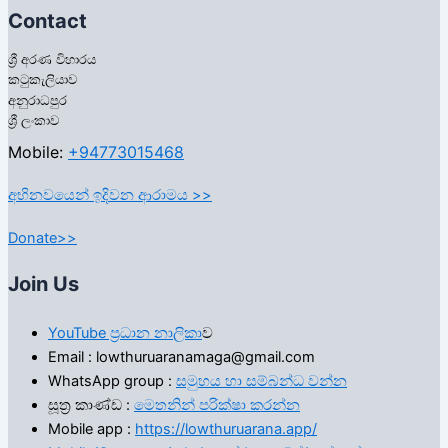
Contact
ශ්‍රී අරණ විහාරය
කටුකැලියාව
අනුරාධපුර
ශ්‍රී ලංකාව
Mobile:
+94773015468
අභිනවයෙන් ඉදිවන ආරාමය >>
Donate>>
Join Us
YouTube ප්‍රධාන නාලිකා
ව
Email : lowthuruaranamaga@gmail.com
WhatsApp group :
සමුහය හා සම්බන්ධ වන්න
සූත්‍ර කාණ්ඩ :
මෙතනින් පරික්ෂා කරන්න
Mobile app :
https://lowthuruarana.app/