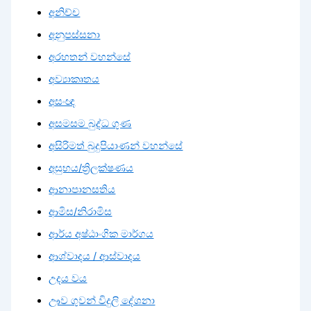
අනිච්ච
අනුපස්සනා
අරහතන් වහන්සේ
අව්‍යාකෘතය
අසංඥ
අසමසම බුද්ධ ගුණ
අසිරිමත් බුදුපියාණන් වහන්සේ
අසුභය/ත්‍රිලක්ෂණය
ආනාපානසතිය
ආමිස/නිරාමිස
ආර්ය අෂ්ඨාංගික මාර්ගය
ආශ්වාදය / ආස්වාදය
උදය වය
ඌව ගුවන් විදුලි දේශනා