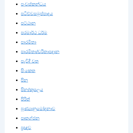
පංචස්කන්ධය
පටිච්චසමුප්පාදය
පට්ඨාන
පරමාර්ථ ධර්ම
පාරමිතා
පාරමිතා/චරිතාපදාන
පැවිදි වත
පිංකෙත
පින
පින/කුසලය
පිරිත්
පුණ්‍යානුමෝදනාව
පෘතග්ජන
ප්‍රඥාව