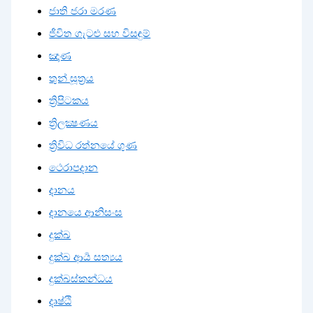
ජාති ජරා මරණ
ජීවිත ගැටළු සහ විසඳුම්
ඤාණ
තුන් සූත්‍රය
ත්‍රිපිටකය
ත්‍රිලක්‍ෂණය
ත්‍රිවිධ රත්නයේ ගුණ
ථෙරාපදාන
දානය
දානයෙ ආනිසංස
දුක්ඛ
දුක්ඛ ආර්‍ය සත්‍යය
දුක්ඛස්කන්ධය
දෘෂ්ඨි