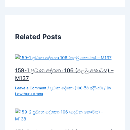
Related Posts
159-1 ප්‍රධාන දේශනා 106 (පළමු කොටස) –
M137
Leave a Comment
/
ප්‍රධාන දේශනා (106 සිට ඉදිරියට)
/ By
Lowthuru Arana