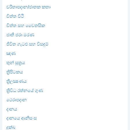
චරිතාපදාන/ජාතක කතා
චිත්ත වීථි
චිත්ත සහ චෛතසික
ජාති ජරා මරණ
ජීවිත ගැටළු සහ විසඳුම්
ඤාණ
තුන් සූත්‍රය
ත්‍රිපිටකය
ත්‍රිලක්‍ෂණය
ත්‍රිවිධ රත්නයේ ගුණ
ථෙරාපදාන
දානය
දානයෙ ආනිසංස
දුක්ඛ