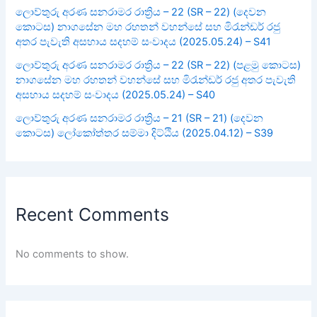
ලොව්තුරු අරණ සනරාමර රාත්‍රිය – 22 (SR – 22) (දෙවන
කොටස) නාගසේන මහ රහතන් වහන්සේ සහ මිරැන්ඩර් රජු
අතර පැවැති අසහාය සදහම් සංවාදය (2025.05.24) – S41
ලොව්තුරු අරණ සනරාමර රාත්‍රිය – 22 (SR – 22) (පළමු කොටස)
නාගසේන මහ රහතන් වහන්සේ සහ මිරැන්ඩර් රජු අතර පැවැති
අසහාය සදහම් සංවාදය (2025.05.24) – S40
ලොව්තුරු අරණ සනරාමර රාත්‍රිය – 21 (SR – 21) (දෙවන
කොටස) ලෝකෝත්තර සම්මා දිට්ඨිය (2025.04.12) – S39
Recent Comments
No comments to show.