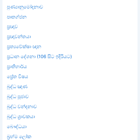
පුණ්‍යානුමෝදනාව
පෘතග්ජන
ප්‍රඥාව
ප්‍රඥාවන්තයා
ප්‍රත්‍යවේක්ෂා ඥාන
ප්‍රධාන දේශනා (106 සිට ඉදිරියට)
ප්‍රාතිහාර්ය
ප්‍රේත විෂය
බුද්ධ ඤාණ
බුද්ධ පූජාව
බුද්ධ වන්දනාව
බුද්ධ ශ්‍රාවකයා
බෞද්ධයා
බ්‍රහ්ම ලෝක