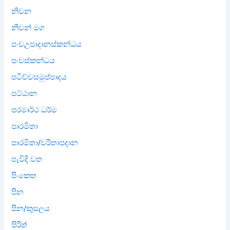
නිවන
නිවන් මග
පංචඋපාදානස්කන්ධය
පංචස්කන්ධය
පටිච්චසමුප්පාදය
පට්ඨාන
පරමාර්ථ ධර්ම
පාරමිතා
පාරමිතා/චරිතාපදාන
පැවිදි වත
පිංකෙත
පින
පින/කුසලය
පිරිත්