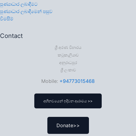
පුණ්‍යාධාර ලබාදීමට
පුණ්‍යාධාර ලබාදීමෙන් පසුව
විමසීම්
Contact
ශ්‍රී අරණ විහාරය
කටුකැලියාව
අනුරාධපුර
ශ්‍රී ලංකාව
Mobile:
+94773015468
අභිනවයෙන් ඉදිවන ආරාමය >>
Donate>>