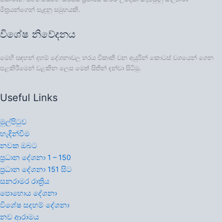
මිත්‍රයන්ගෙන් සැදුනු සමුහයකි.
විශේෂ නිවේදනය
මෙහි සඳහන් දහම් දේශනාවල හරය විකෘති වන අයුරින් කොටස් වශයෙන් ගෙන
පළකිරීමෙන් වළකින ලෙස මෙත් සිතින් දන්වා සිටිමු.
Useful Links
මුල්පිටුව
හැඳින්වීම
නවක ඔබට
ප්‍රධාන දේශනා 1 – 150
ප්‍රධාන දේශනා 151 සිට
සනරාමර රාත්‍රිය
පොහොය දේශනා
විශේෂ සදහම් දේශනා
නව ආරාමය