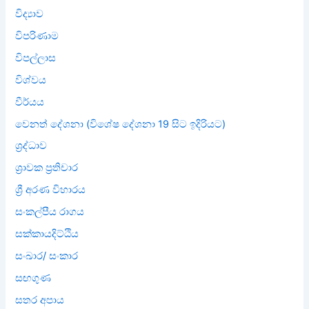
විද්‍යාව
විපරිණාම
විපල්ලාස
විශ්වය
වීර්යය
වෙනත් දේශනා (විශේෂ දේශනා 19 සිට ඉදිරියට)
ශ්‍රද්ධාව
ශ්‍රාවක ප්‍රතිචාර
ශ්‍රී අරණ විහාරය
සංකල්පීය රාගය
සක්කායදිට්ඨිය
සංඛාර/ සංකාර
සඟගුණ
සතර අපාය