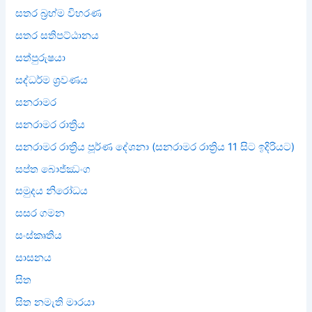
සතර බ්‍රහ්ම විහරණ
සතර සතිපට්ඨානය
සත්පුරුෂයා
සද්ධර්ම ශ්‍රවණය
සනරාමර
සනරාමර රාත්‍රිය
සනරාමර රාත්‍රිය පූර්ණ දේශනා (සනරාමර රාත්‍රිය 11 සිට ඉදිරියට)
සප්ත බොජ්ඣංග
සමුදය නිරෝධය
සසර ගමන
සංස්කෘතිය
සාසනය
සිත
සිත නමැති මාරයා