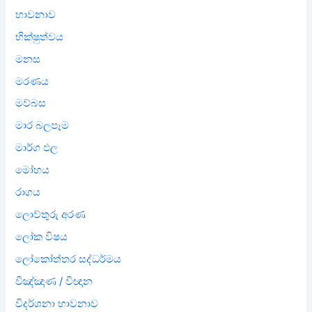
භාවනාව
භික්ෂුත්වය
මනස
මරණය
මව්බස
මාර බලපෑම
මාර්ග ඵල
මෝහය
රාගය
ලොව්තුරු අරණ
ලෝක විෂය
ලෝකෝත්තර සද්ධර්මය
විඤ්ඤාණ / විඥාන
විදර්ශනා භාවනාව