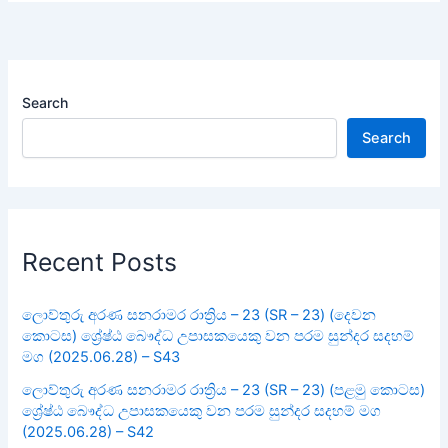
Search
Search
Recent Posts
ලොව්තුරු අරණ සනරාමර රාත්‍රිය – 23 (SR – 23) (දෙවන
කොටස) ශ්‍රේෂ්ඨ බෞද්ධ උපාසකයෙකු වන පරම සුන්දර සදහම්
මග (2025.06.28) – S43
ලොව්තුරු අරණ සනරාමර රාත්‍රිය – 23 (SR – 23) (පළමු කොටස)
ශ්‍රේෂ්ඨ බෞද්ධ උපාසකයෙකු වන පරම සුන්දර සදහම් මග
(2025.06.28) – S42