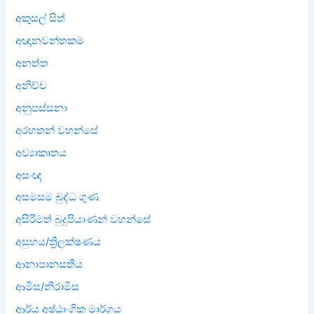
අකුසල් සිත්
අඥානවන්තකම
අනත්ත
අනිච්ච
අනුපස්සනා
අරහතන් වහන්සේ
අව්‍යාකෘතය
අසංඥ
අසමසම බුද්ධ ගුණ
අසිරිමත් බුදුපියාණන් වහන්සේ
අසුභය/ත්‍රිලක්ෂණය
ආනාපානසතිය
ආමිස/නිරාමිස
ආර්ය අෂ්ඨාංගික මාර්ගය