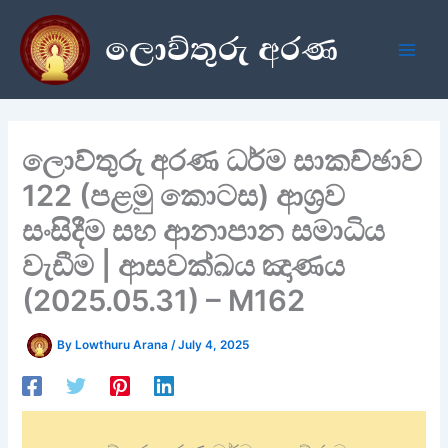
Skip
ලොව්තුරු අරණ
to
content
ලොව්තුරු අරණ ධර්ම සාකච්ඡාව
122 (පළමු කොටස) ආශ්‍රව
සංසිදීම සහ ආනාපාන සමාධිය
වැඩීම | ආසවක්ඛය ඤාණය
(2025.05.31) – M162
By
Lowthuru Arana
/
July 4, 2025