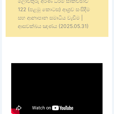
ලොව්තුරු අරණ ධර්ම සාකච්ඡාව
122 (පළමු කොටස) ආශ්‍රව සංසිදීම
සහ ආනාපාන සමාධිය වැඩීම |
ආසවක්ඛය ඤාණය (2025.05.31)