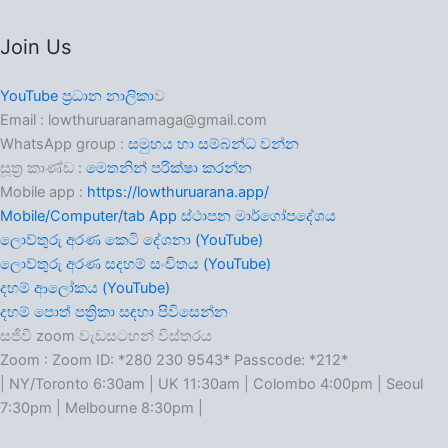
Join Us
YouTube ප්‍රධාන නාලිකා
ව
Email : lowthuruaranamaga@gmail.com
WhatsApp group :
සමුහය හා සම්බන්ධ වන්න
සූත්‍ර කාණ්ඩ :
මෙතනින් පරික්ෂා කරන්න
Mobile app :
https://lowthuruarana.app/
Mobile/Computer/tab App ස්ථාපන මාර්ගෝපදේශය
ලොව්තුරු අරණ කෙටි දේශනා (YouTube)
ලොව්තුරු අරණ සදහම් සංචිතය (YouTube)
දහම් ආලෝකය (YouTube)
දහම් පොත් පත්‍රිකා සඳහා පිවිසෙන්න
සජීවී zoom වැඩසටහන් විස්තරය
Zoom : Zoom ID: *280 230 9543* Passcode: *212*
| NY/Toronto 6:30am | UK 11:30am | Colombo 4:00pm | Seoul
7:30pm | Melbourne 8:30pm |