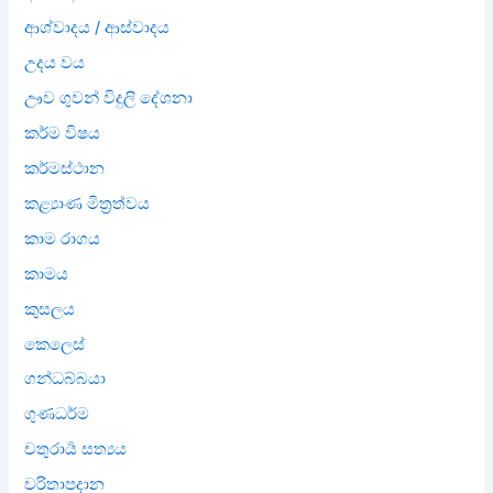
ආශ්වාදය / ආස්වාදය
උදය වය
ඌව ගුවන් විදුලි දේශනා
කර්ම විෂය
කර්මස්ථාන
කළ්‍යාණ මිත්‍රත්වය
කාම රාගය
කාමය
කුසලය
කෙලෙස්
ගන්ධබ්බයා
ගුණධර්ම
චතුරාර්‍ය සත්‍යය
චරිතාපදාන