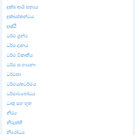
දුක්ඛ ආර්‍ය සත්‍යය
දුක්ඛස්කන්ධය
දෘෂ්ඨි
ධර්ම ග්‍රන්ථ
ධර්ම දානය
ධර්ම විකෘතිය
ධර්ම සංගායනා
ධර්මතා
ධර්මය/අධර්මය
ධර්මාවබෝධය
ධාතු සහ භූත
නිරය
නිරුක්ති
නිරෝධය