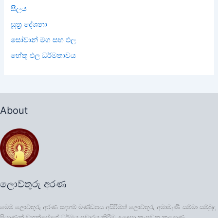
සීලය
සූත්‍ර දේශනා
සෝවාන් මග සහ ඵල
හේතු ඵල ධර්මතාවය
About
ලොව්තුරු අරණ
මෙම ලොව්තුරු අරණ සදහම් මණ්ඩපය අසිරිමත් ලොව්තුරු අමාමෑණී සම්මා සම්බුදු
පියාණන් වහන්සේගේ ධර්මය ප්‍රචාරය කිරීම උදෙසා කැපවුනු කල්‍යාණ