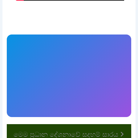
මෙම ප්‍රධාන දේශනාවේ සදහම් සාරය