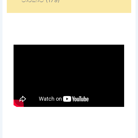
චාරිකාව (179)