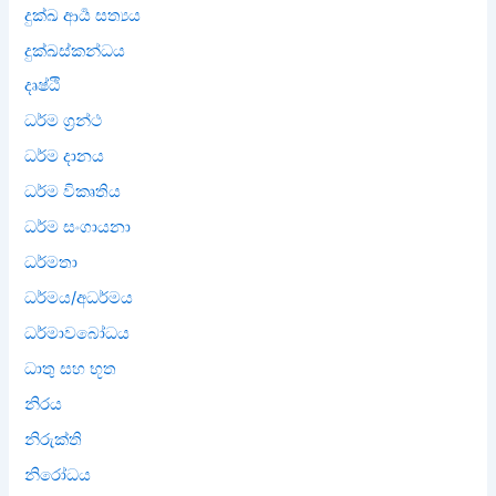
දුක්ඛ ආර්‍ය සත්‍යය
දුක්ඛස්කන්ධය
දෘෂ්ඨි
ධර්ම ග්‍රන්ථ
ධර්ම දානය
ධර්ම විකෘතිය
ධර්ම සංගායනා
ධර්මතා
ධර්මය/අධර්මය
ධර්මාවබෝධය
ධාතු සහ භූත
නිරය
නිරුක්ති
නිරෝධය