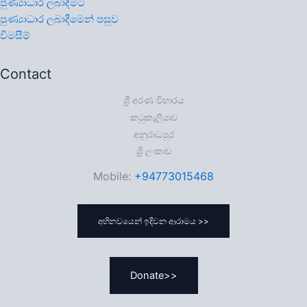
පුණ්‍යාධාර ලබාදීමට
පුණ්‍යාධාර ලබාදීමෙන් පසුව
විමසීම්
Contact
ශ්‍රී අරණ විහාරය
කටුකැලියාව
අනුරාධපුර
ශ්‍රී ලංකාව
Mobile:
+94773015468
අභිනවයෙන් ඉදිවන ආරාමය >>
Donate>>