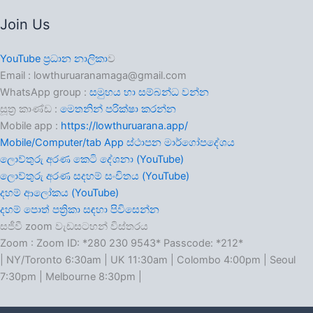
Join Us
YouTube ප්‍රධාන නාලිකා
ව
Email : lowthuruaranamaga@gmail.com
WhatsApp group :
සමුහය හා සම්බන්ධ වන්න
සූත්‍ර කාණ්ඩ :
මෙතනින් පරික්ෂා කරන්න
Mobile app :
https://lowthuruarana.app/
Mobile/Computer/tab App ස්ථාපන මාර්ගෝපදේශය
ලොව්තුරු අරණ කෙටි දේශනා (YouTube)
ලොව්තුරු අරණ සදහම් සංචිතය (YouTube)
දහම් ආලෝකය (YouTube)
දහම් පොත් පත්‍රිකා සඳහා පිවිසෙන්න
සජීවී zoom වැඩසටහන් විස්තරය
Zoom : Zoom ID: *280 230 9543* Passcode: *212*
| NY/Toronto 6:30am | UK 11:30am | Colombo 4:00pm | Seoul
7:30pm | Melbourne 8:30pm |