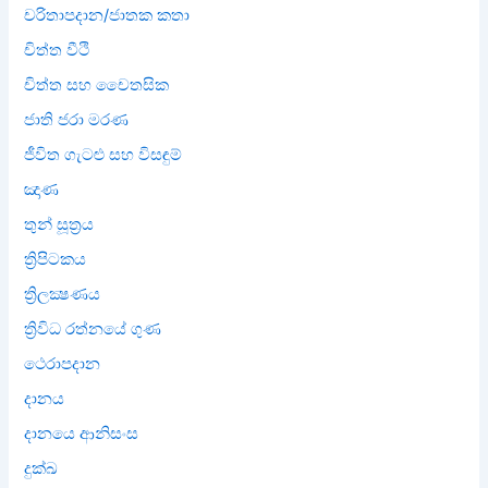
චරිතාපදාන/ජාතක කතා
චිත්ත වීථි
චිත්ත සහ චෛතසික
ජාති ජරා මරණ
ජීවිත ගැටළු සහ විසඳුම්
ඤාණ
තුන් සූත්‍රය
ත්‍රිපිටකය
ත්‍රිලක්‍ෂණය
ත්‍රිවිධ රත්නයේ ගුණ
ථෙරාපදාන
දානය
දානයෙ ආනිසංස
දුක්ඛ