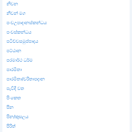
නිවන
නිවන් මග
පංචඋපාදානස්කන්ධය
පංචස්කන්ධය
පටිච්චසමුප්පාදය
පට්ඨාන
පරමාර්ථ ධර්ම
පාරමිතා
පාරමිතා/චරිතාපදාන
පැවිදි වත
පිංකෙත
පින
පින/කුසලය
පිරිත්