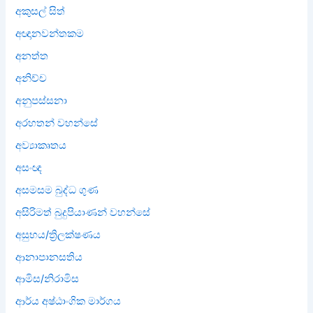
අකුසල් සිත්
අඥානවන්තකම
අනත්ත
අනිච්ච
අනුපස්සනා
අරහතන් වහන්සේ
අව්‍යාකෘතය
අසංඥ
අසමසම බුද්ධ ගුණ
අසිරිමත් බුදුපියාණන් වහන්සේ
අසුභය/ත්‍රිලක්ෂණය
ආනාපානසතිය
ආමිස/නිරාමිස
ආර්ය අෂ්ඨාංගික මාර්ගය