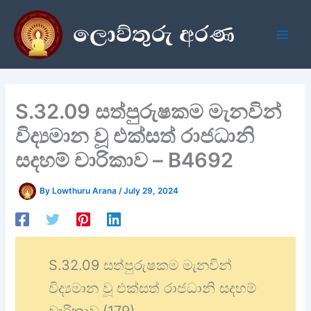
Skip
ලොව්තුරු අරණ
to
content
S.32.09 සත්පුරුෂකම මැනවින්
විද්‍යමාන වූ එක්සත් රාජධානි
සදහම් චාරිකාව – B4692
By
Lowthuru Arana
/
July 29, 2024
S.32.09 සත්පුරුෂකම මැනවින්
විද්‍යමාන වූ එක්සත් රාජධානි සදහම්