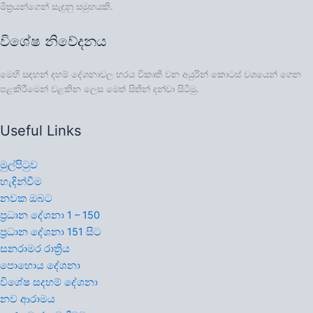
මිත්‍රයන්ගෙන් සැදුනු සමුහයකි.
විශේෂ නිවේදනය
මෙහි සඳහන් දහම් දේශනාවල හරය විකෘති වන අයුරින් කොටස් වශයෙන් ගෙන
පළකිරීමෙන් වළකින ලෙස මෙත් සිතින් දන්වා සිටිමු.
Useful Links
මුල්පිටුව
හැඳින්වීම
නවක ඔබට
ප්‍රධාන දේශනා 1 – 150
ප්‍රධාන දේශනා 151 සිට
සනරාමර රාත්‍රිය
පොහොය දේශනා
විශේෂ සදහම් දේශනා
නව ආරාමය