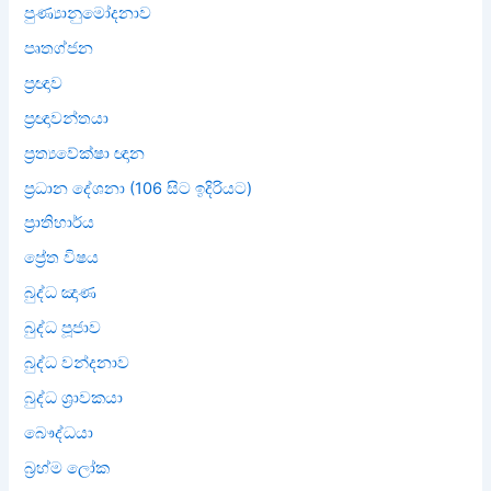
පුණ්‍යානුමෝදනාව
පෘතග්ජන
ප්‍රඥාව
ප්‍රඥාවන්තයා
ප්‍රත්‍යවේක්ෂා ඥාන
ප්‍රධාන දේශනා (106 සිට ඉදිරියට)
ප්‍රාතිහාර්ය
ප්‍රේත විෂය
බුද්ධ ඤාණ
බුද්ධ පූජාව
බුද්ධ වන්දනාව
බුද්ධ ශ්‍රාවකයා
බෞද්ධයා
බ්‍රහ්ම ලෝක