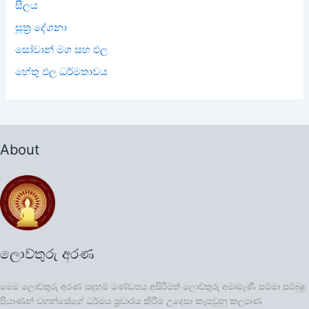
සීලය
සූත්‍ර දේශනා
සෝවාන් මග සහ ඵල
හේතු ඵල ධර්මතාවය
About
ලොව්තුරු අරණ
මෙම ලොව්තුරු අරණ සදහම් මණ්ඩපය අසිරිමත් ලොව්තුරු අමාමෑණී සම්මා සම්බුදු
පියාණන් වහන්සේගේ ධර්මය ප්‍රචාරය කිරීම උදෙසා කැපවුනු කල්‍යාණ