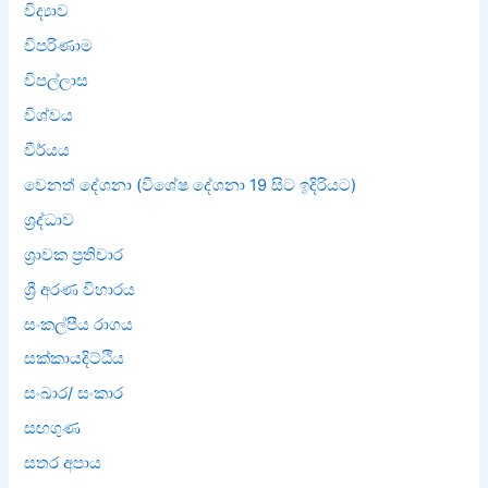
විද්‍යාව
විපරිණාම
විපල්ලාස
විශ්වය
වීර්යය
වෙනත් දේශනා (විශේෂ දේශනා 19 සිට ඉදිරියට)
ශ්‍රද්ධාව
ශ්‍රාවක ප්‍රතිචාර
ශ්‍රී අරණ විහාරය
සංකල්පීය රාගය
සක්කායදිට්ඨිය
සංඛාර/ සංකාර
සඟගුණ
සතර අපාය