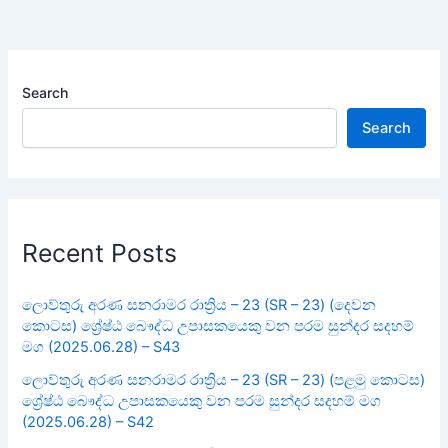
Search
Search
Recent Posts
ලොව්තුරු අරණ සනරාමර රාත්‍රිය – 23 (SR – 23) (දෙවන
කොටස) ශ්‍රේෂ්ඨ බෞද්ධ උපාසකයෙකු වන පරම සුන්දර සදහම්
මග (2025.06.28) – S43
ලොව්තුරු අරණ සනරාමර රාත්‍රිය – 23 (SR – 23) (පළමු කොටස)
ශ්‍රේෂ්ඨ බෞද්ධ උපාසකයෙකු වන පරම සුන්දර සදහම් මග
(2025.06.28) – S42