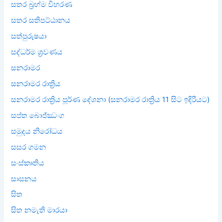
සතර බ්‍රහ්ම විහරණ
සතර සතිපට්ඨානය
සත්පුරුෂයා
සද්ධර්ම ශ්‍රවණය
සනරාමර
සනරාමර රාත්‍රිය
සනරාමර රාත්‍රිය පූර්ණ දේශනා (සනරාමර රාත්‍රිය 11 සිට ඉදිරියට)
සප්ත බොජ්ඣංග
සමුදය නිරෝධය
සසර ගමන
සංස්කෘතිය
සාසනය
සිත
සිත නමැති මාරයා