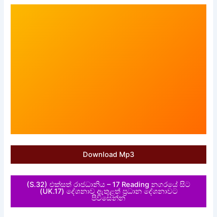
Download Mp3
(S.32) එක්සත් රාජධානිය – 17 Reading නගරයේ සිට
(UK.17) දේශනාව ඇතුළත් ප්‍රධාන දේශනාවට
පිවිසෙන්න