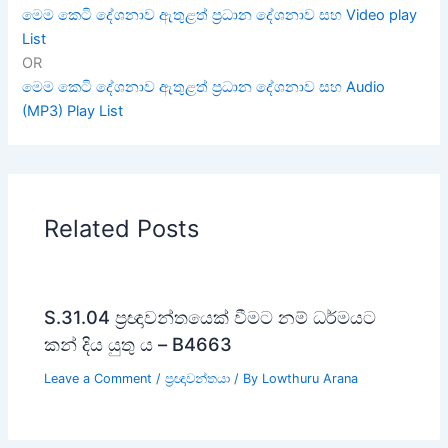
මෙම කෙටි දේශනාව ඇතුළත් ප්‍රධාන දේශනාව සහ Video play
List
OR
මෙම කෙටි දේශනාව ඇතුළත් ප්‍රධාන දේශනාව සහ Audio
(MP3) Play List
Related Posts
S.31.04 ප්‍රඥාවන්තයෙක් වීමට නම් ධර්මයට
කන් දිය යුතු ය – B4663
Leave a Comment
/
ප්‍රඥාවන්තයා
/ By
Lowthuru Arana