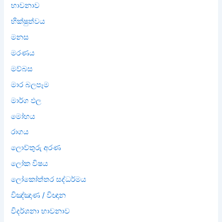
භාවනාව
භික්ෂුත්වය
මනස
මරණය
මව්බස
මාර බලපෑම
මාර්ග ඵල
මෝහය
රාගය
ලොව්තුරු අරණ
ලෝක විෂය
ලෝකෝත්තර සද්ධර්මය
විඤ්ඤාණ / විඥාන
විදර්ශනා භාවනාව