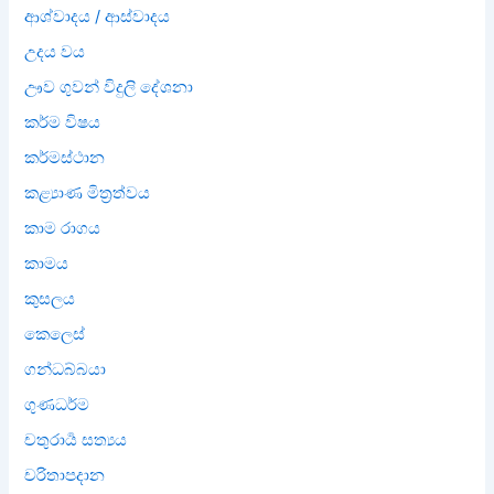
ආශ්වාදය / ආස්වාදය
උදය වය
ඌව ගුවන් විදුලි දේශනා
කර්ම විෂය
කර්මස්ථාන
කළ්‍යාණ මිත්‍රත්වය
කාම රාගය
කාමය
කුසලය
කෙලෙස්
ගන්ධබ්බයා
ගුණධර්ම
චතුරාර්‍ය සත්‍යය
චරිතාපදාන