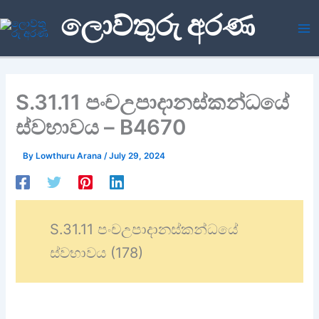
Skip
ලොව්තුරු අරණ
to
content
S.31.11 පංචඋපාදානස්කන්ධයේ
ස්වභාවය – B4670
By
Lowthuru Arana
/
July 29, 2024
S.31.11 පංචඋපාදානස්කන්ධයේ
ස්වභාවය (178)