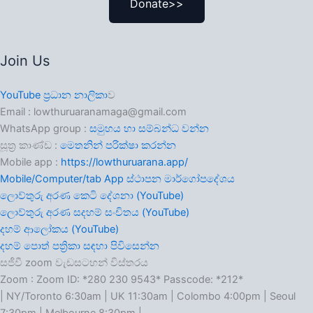
Donate>>
Join Us
YouTube ප්‍රධාන නාලිකා
ව
Email : lowthuruaranamaga@gmail.com
WhatsApp group :
සමුහය හා සම්බන්ධ වන්න
සූත්‍ර කාණ්ඩ :
මෙතනින් පරික්ෂා කරන්න
Mobile app :
https://lowthuruarana.app/
Mobile/Computer/tab App ස්ථාපන මාර්ගෝපදේශය
ලොව්තුරු අරණ කෙටි දේශනා (YouTube)
ලොව්තුරු අරණ සදහම් සංචිතය (YouTube)
දහම් ආලෝකය (YouTube)
දහම් පොත් පත්‍රිකා සඳහා පිවිසෙන්න
සජීවී zoom වැඩසටහන් විස්තරය
Zoom : Zoom ID: *280 230 9543* Passcode: *212*
| NY/Toronto 6:30am | UK 11:30am | Colombo 4:00pm | Seoul