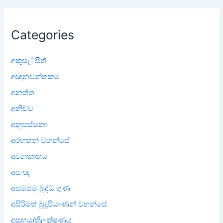
Categories
අකුසල් සිත්
අඥානවන්තකම
අනත්ත
අනිච්ච
අනුපස්සනා
අරහතන් වහන්සේ
අව්‍යාකෘතය
අසංඥ
අසමසම බුද්ධ ගුණ
අසිරිමත් බුදුපියාණන් වහන්සේ
අසුභය/ත්‍රිලක්ෂණය