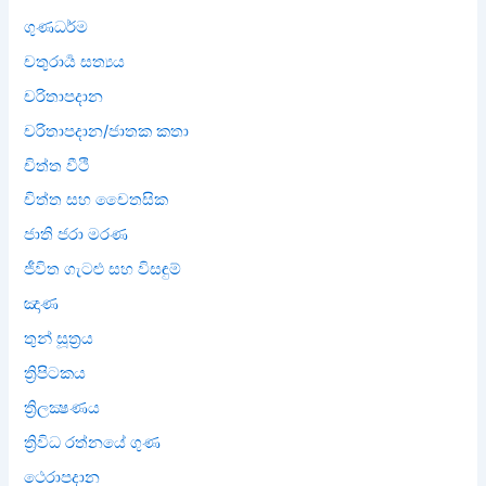
ගුණධර්ම
චතුරාර්‍ය සත්‍යය
චරිතාපදාන
චරිතාපදාන/ජාතක කතා
චිත්ත වීථි
චිත්ත සහ චෛතසික
ජාති ජරා මරණ
ජීවිත ගැටළු සහ විසඳුම්
ඤාණ
තුන් සූත්‍රය
ත්‍රිපිටකය
ත්‍රිලක්‍ෂණය
ත්‍රිවිධ රත්නයේ ගුණ
ථෙරාපදාන