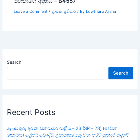
මහතාගේ අදහස – B4557
Leave a Comment
/
ශ්‍රාවක ප්‍රතිචාර
/ By
Lowthuru Arana
Search
Search
Recent Posts
ලොව්තුරු අරණ සනරාමර රාත්‍රිය – 23 (SR – 23) (දෙවන
කොටස) ශ්‍රේෂ්ඨ බෞද්ධ උපාසකයෙකු වන පරම සුන්දර සදහම්