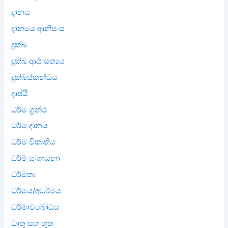
දානය
දානයෙ ආනිසංස
දුක්ඛ
දුක්ඛ ආර්‍ය සත්‍යය
දුක්ඛස්කන්ධය
දෘෂ්ඨි
ධර්ම ග්‍රන්ථ
ධර්ම දානය
ධර්ම විකෘතිය
ධර්ම සංගායනා
ධර්මතා
ධර්මය/අධර්මය
ධර්මාවබෝධය
ධාතු සහ භූත