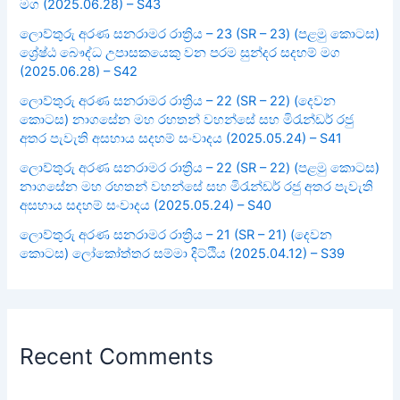
මග (2025.06.28) – S43
ලොව්තුරු අරණ සනරාමර රාත්‍රිය – 23 (SR – 23) (පළමු කොටස)
ශ්‍රේෂ්ඨ බෞද්ධ උපාසකයෙකු වන පරම සුන්දර සදහම් මග
(2025.06.28) – S42
ලොව්තුරු අරණ සනරාමර රාත්‍රිය – 22 (SR – 22) (දෙවන
කොටස) නාගසේන මහ රහතන් වහන්සේ සහ මිරැන්ඩර් රජු
අතර පැවැති අසහාය සදහම් සංවාදය (2025.05.24) – S41
ලොව්තුරු අරණ සනරාමර රාත්‍රිය – 22 (SR – 22) (පළමු කොටස)
නාගසේන මහ රහතන් වහන්සේ සහ මිරැන්ඩර් රජු අතර පැවැති
අසහාය සදහම් සංවාදය (2025.05.24) – S40
ලොව්තුරු අරණ සනරාමර රාත්‍රිය – 21 (SR – 21) (දෙවන
කොටස) ලෝකෝත්තර සම්මා දිට්ඨිය (2025.04.12) – S39
Recent Comments