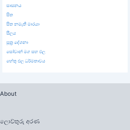
සාසනය
සිත
සිත නමැති මාරයා
සීලය
සූත්‍ර දේශනා
සෝවාන් මග සහ ඵල
හේතු ඵල ධර්මතාවය
About
ලොව්තුරු අරණ