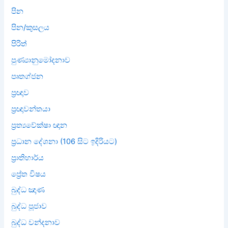
පින
පින/කුසලය
පිරිත්
පුණ්‍යානුමෝදනාව
පෘතග්ජන
ප්‍රඥාව
ප්‍රඥාවන්තයා
ප්‍රත්‍යවේක්ෂා ඥාන
ප්‍රධාන දේශනා (106 සිට ඉදිරියට)
ප්‍රාතිහාර්ය
ප්‍රේත විෂය
බුද්ධ ඤාණ
බුද්ධ පූජාව
බුද්ධ වන්දනාව