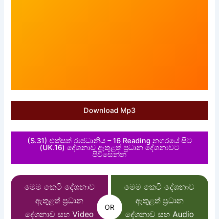
Download Mp3
(S.31) එක්සත් රාජධානිය – 16 Reading නගරයේ සිට
(UK.16) දේශනාව ඇතුළත් ප්‍රධාන දේශනාවට
පිවිසෙන්න
මෙම කෙටි දේශනාව
මෙම කෙටි දේශනාව
ඇතුළත් ප්‍රධාන
ඇතුළත් ප්‍රධාන
OR
දේශනාව සහ Video
දේශනාව සහ Audio