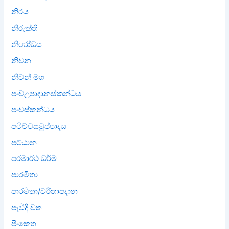
නිරය
නිරුක්ති
නිරෝධය
නිවන
නිවන් මග
පංචඋපාදානස්කන්ධය
පංචස්කන්ධය
පටිච්චසමුප්පාදය
පට්ඨාන
පරමාර්ථ ධර්ම
පාරමිතා
පාරමිතා/චරිතාපදාන
පැවිදි වත
පිංකෙත