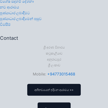
විශේෂ සදහම් දේශනා
නව ආරාමය
පුණ්‍යාධාර ලබාදීමට
පුණ්‍යාධාර ලබාදීමෙන් පසුව
විමසීම්
Contact
ශ්‍රී අරණ විහාරය
කටුකැලියාව
අනුරාධපුර
ශ්‍රී ලංකාව
Mobile:
+94773015468
අභිනවයෙන් ඉදිවන ආරාමය >>