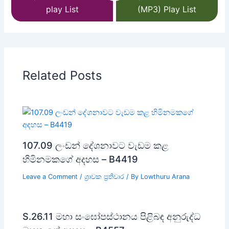
play List
(MP3) Play List
Related Posts
107.09 ලංඩන් දේශනාවට වැඩම කළ
හිමිනමකගේ අදහස – B4419
Leave a Comment
/
ශ්‍රාවක ප්‍රතිචාර
/ By
Lowthuru Arana
S.26.11 මහා සංඝෝපස්ථානය පිළිබඳ අනුරුද්ධ