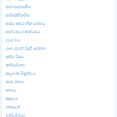
ආනාපානසතිය
ආමිස/නිරාමිස
ආර්ය අෂ්ඨාංගික මාර්ගය
ආශ්වාදය / ආස්වාදය
උදය වය
ඌව ගුවන් විදුලි දේශනා
කර්ම විෂය
කර්මස්ථාන
කළ්‍යාණ මිත්‍රත්වය
කාම රාගය
කාමය
කුසලය
කෙලෙස්
ගන්ධබ්බයා