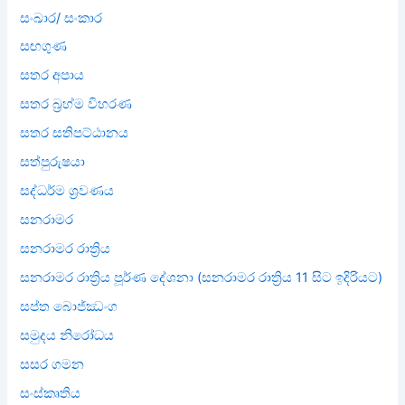
සංඛාර/ සංකාර
සඟගුණ
සතර අපාය
සතර බ්‍රහ්ම විහරණ
සතර සතිපට්ඨානය
සත්පුරුෂයා
සද්ධර්ම ශ්‍රවණය
සනරාමර
සනරාමර රාත්‍රිය
සනරාමර රාත්‍රිය පූර්ණ දේශනා (සනරාමර රාත්‍රිය 11 සිට ඉදිරියට)
සප්ත බොජ්ඣංග
සමුදය නිරෝධය
සසර ගමන
සංස්කෘතිය