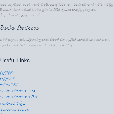
මෙම ලොව්තුරු අරණ සදහම් මණ්ඩපය අසිරිමත් ලොව්තුරු අමාමෑණී සම්මා සම්බුදු
පියාණන් වහන්සේගේ ධර්මය ප්‍රචාරය කිරීම උදෙසා කැපවුනු කල්‍යාණ
මිත්‍රයන්ගෙන් සැදුනු සමුහයකි.
විශේෂ නිවේදනය
මෙහි සඳහන් දහම් දේශනාවල හරය විකෘති වන අයුරින් කොටස් වශයෙන් ගෙන
පළකිරීමෙන් වළකින ලෙස මෙත් සිතින් දන්වා සිටිමු.
Useful Links
මුල්පිටුව
හැඳින්වීම
නවක ඔබට
ප්‍රධාන දේශනා 1 – 150
ප්‍රධාන දේශනා 151 සිට
සනරාමර රාත්‍රිය
පොහොය දේශනා