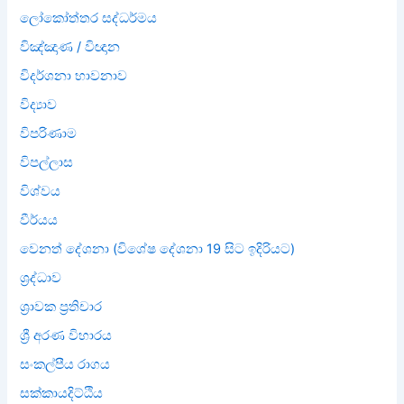
ලෝකෝත්තර සද්ධර්මය
විඤ්ඤාණ / විඥාන
විදර්ශනා භාවනාව
විද්‍යාව
විපරිණාම
විපල්ලාස
විශ්වය
වීර්යය
වෙනත් දේශනා (විශේෂ දේශනා 19 සිට ඉදිරියට)
ශ්‍රද්ධාව
ශ්‍රාවක ප්‍රතිචාර
ශ්‍රී අරණ විහාරය
සංකල්පීය රාගය
සක්කායදිට්ඨිය