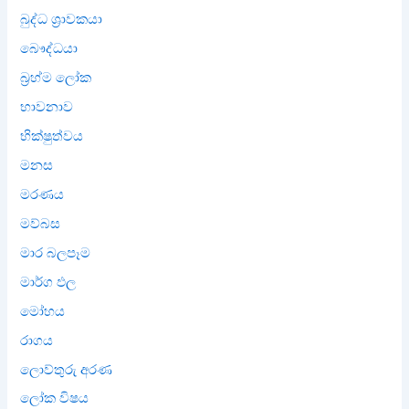
බුද්ධ ශ්‍රාවකයා
බෞද්ධයා
බ්‍රහ්ම ලෝක
භාවනාව
භික්ෂුත්වය
මනස
මරණය
මව්බස
මාර බලපෑම
මාර්ග ඵල
මෝහය
රාගය
ලොව්තුරු අරණ
ලෝක විෂය