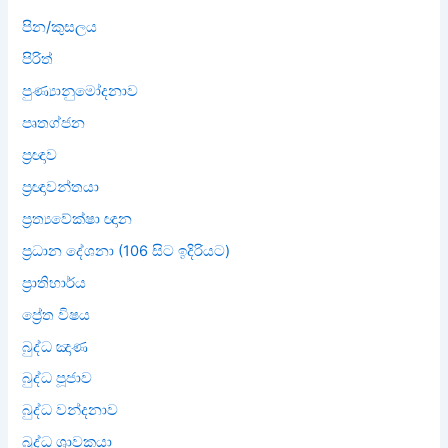
පින/කුසලය
පිරිත්
පුණ්‍යානුමෝදනාව
පෘතග්ජන
ප්‍රඥාව
ප්‍රඥාවන්තයා
ප්‍රත්‍යවේක්ෂා ඥාන
ප්‍රධාන දේශනා (106 සිට ඉදිරියට)
ප්‍රාතිහාර්ය
ප්‍රේත විෂය
බුද්ධ ඤාණ
බුද්ධ පූජාව
බුද්ධ වන්දනාව
බුද්ධ ශ්‍රාවකයා