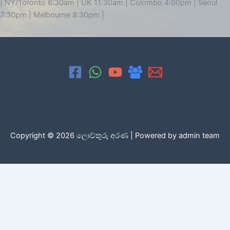
| NY/Toronto 6:30am | UK 11:30am | Colombo 4:00pm | Seoul
7:30pm | Melbourne 8:30pm |
Copyright © 2026 ලොව්තුරු අරණ | Powered by admin team