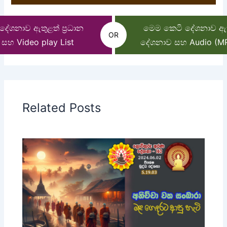
ේශනාව ඇතුළත් ප්‍රධාන
මෙම කෙටි දේශනාව ඇතු
OR
සහ Video play List
දේශනාව සහ Audio (MP3
Related Posts