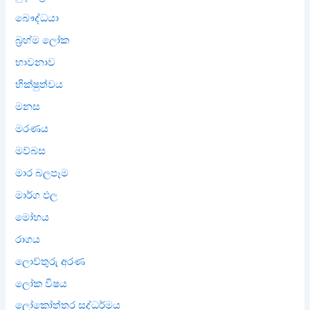
බෞද්ධයා
බ්‍රහ්ම ලෝක
භාවනාව
භික්ෂුත්වය
මනස
මරණය
මව්බස
මාර බලපෑම
මාර්ග ඵල
මෝහය
රාගය
ලොව්තුරු අරණ
ලෝක විෂය
ලෝකෝත්තර සද්ධර්මය