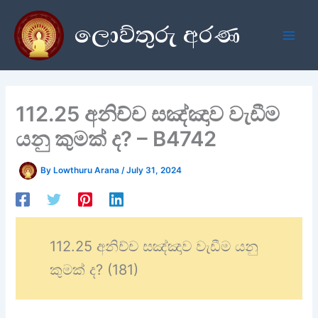
Skip
ලොව්තුරු අරණ
to
content
112.25 අනිච්ච සඤ්ඤාව වැඩීම
යනු කුමක් ද? – B4742
By
Lowthuru Arana
/
July 31, 2024
112.25 අනිච්ච සඤ්ඤාව වැඩීම යනු
කුමක් ද? (181)