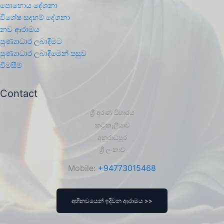
පොහොය දේශනා
විශේෂ සදහම් දේශනා
නව ආරාමය
පුණ්‍යාධාර ලබාදීමට
පුණ්‍යාධාර ලබාදීමෙන් පසුව
විමසීම්
Contact
ශ්‍රී අරණ විහාරය
කටුකැලියාව
අනුරාධපුර
ශ්‍රී ලංකාව
Mobile:
+94773015468
අභිනවයෙන් ඉදිවන ආරාමය >>