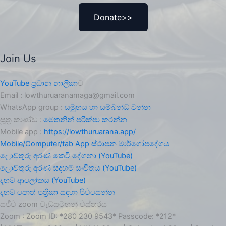
Donate>>
Join Us
YouTube ප්‍රධාන නාලිකා
ව
Email : lowthuruaranamaga@gmail.com
WhatsApp group :
සමුහය හා සම්බන්ධ වන්න
සූත්‍ර කාණ්ඩ :
මෙතනින් පරික්ෂා කරන්න
Mobile app :
https://lowthuruarana.app/
Mobile/Computer/tab App ස්ථාපන මාර්ගෝපදේශය
ලොව්තුරු අරණ කෙටි දේශනා (YouTube)
ලොව්තුරු අරණ සදහම් සංචිතය (YouTube)
දහම් ආලෝකය (YouTube)
දහම් පොත් පත්‍රිකා සඳහා පිවිසෙන්න
සජීවී zoom වැඩසටහන් විස්තරය
Zoom : Zoom ID: *280 230 9543* Passcode: *212*