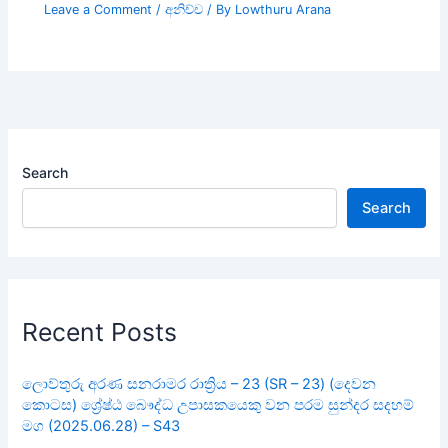
Leave a Comment
/
අනිච්ච
/ By
Lowthuru Arana
Search
Search
Recent Posts
ලොව්තුරු අරණ සනරාමර රාත්‍රිය – 23 (SR – 23) (දෙවන
කොටස) ශ්‍රේෂ්ඨ බෞද්ධ උපාසකයෙකු වන පරම සුන්දර සදහම්
මග (2025.06.28) – S43