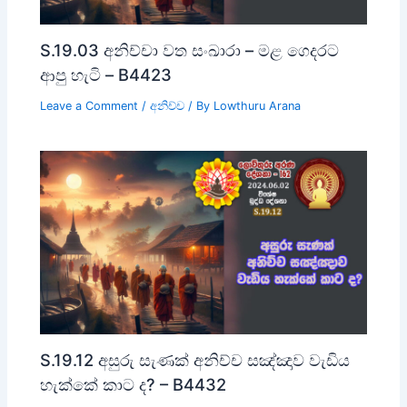
S.19.03 අනිච්චා වත සංඛාරා – මළ ගෙදරට
ආපු හැටි – B4423
Leave a Comment
/
අනිච්ච
/ By
Lowthuru Arana
S.19.12 අසුරු සැණක් අනිච්ච සඤ්ඤාව වැඩිය
හැක්කේ කාට ද? – B4432