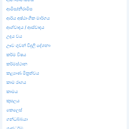
ආමිස/නිරාමිස
ආර්ය අෂ්ඨාංගික මාර්ගය
ආශ්වාදය / ආස්වාදය
උදය වය
ඌව ගුවන් විදුලි දේශනා
කර්ම විෂය
කර්මස්ථාන
කළ්‍යාණ මිත්‍රත්වය
කාම රාගය
කාමය
කුසලය
කෙලෙස්
ගන්ධබ්බයා
ගුණධර්ම