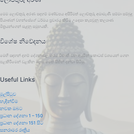
මෙම ලොව්තුරු අරණ සදහම් මණ්ඩපය අසිරිමත් ලොව්තුරු අමාමෑණී සම්මා සම්බුදු
පියාණන් වහන්සේගේ ධර්මය ප්‍රචාරය කිරීම උදෙසා කැපවුනු කල්‍යාණ
මිත්‍රයන්ගෙන් සැදුනු සමුහයකි.
විශේෂ නිවේදනය
මෙහි සඳහන් දහම් දේශනාවල හරය විකෘති වන අයුරින් කොටස් වශයෙන් ගෙන
පළකිරීමෙන් වළකින ලෙස මෙත් සිතින් දන්වා සිටිමු.
Useful Links
මුල්පිටුව
හැඳින්වීම
නවක ඔබට
ප්‍රධාන දේශනා 1 – 150
ප්‍රධාන දේශනා 151 සිට
සනරාමර රාත්‍රිය