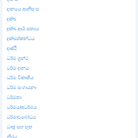
දානයෙ ආනිසංස
දුක්ඛ
දුක්ඛ ආර්‍ය සත්‍යය
දුක්ඛස්කන්ධය
දෘෂ්ඨි
ධර්ම ග්‍රන්ථ
ධර්ම දානය
ධර්ම විකෘතිය
ධර්ම සංගායනා
ධර්මතා
ධර්මය/අධර්මය
ධර්මාවබෝධය
ධාතු සහ භූත
නිරය