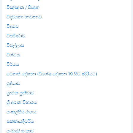
විඤ්ඤාණ / විඥාන
විදර්ශනා භාවනාව
විද්‍යාව
විපරිණාම
විපල්ලාස
විශ්වය
වීර්යය
වෙනත් දේශනා (විශේෂ දේශනා 19 සිට ඉදිරියට)
ශ්‍රද්ධාව
ශ්‍රාවක ප්‍රතිචාර
ශ්‍රී අරණ විහාරය
සංකල්පීය රාගය
සක්කායදිට්ඨිය
සංඛාර/ සංකාර