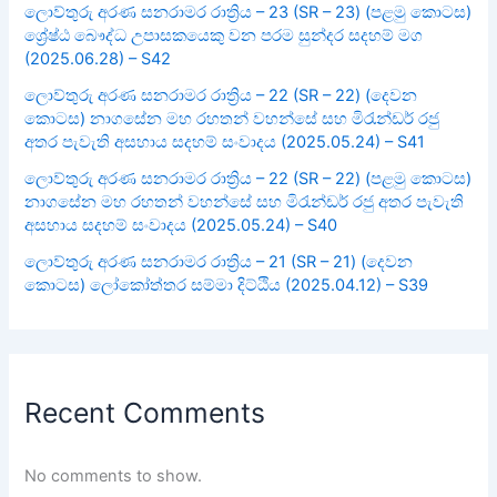
ලොව්තුරු අරණ සනරාමර රාත්‍රිය – 23 (SR – 23) (පළමු කොටස)
ශ්‍රේෂ්ඨ බෞද්ධ උපාසකයෙකු වන පරම සුන්දර සදහම් මග
(2025.06.28) – S42
ලොව්තුරු අරණ සනරාමර රාත්‍රිය – 22 (SR – 22) (දෙවන
කොටස) නාගසේන මහ රහතන් වහන්සේ සහ මිරැන්ඩර් රජු
අතර පැවැති අසහාය සදහම් සංවාදය (2025.05.24) – S41
ලොව්තුරු අරණ සනරාමර රාත්‍රිය – 22 (SR – 22) (පළමු කොටස)
නාගසේන මහ රහතන් වහන්සේ සහ මිරැන්ඩර් රජු අතර පැවැති
අසහාය සදහම් සංවාදය (2025.05.24) – S40
ලොව්තුරු අරණ සනරාමර රාත්‍රිය – 21 (SR – 21) (දෙවන
කොටස) ලෝකෝත්තර සම්මා දිට්ඨිය (2025.04.12) – S39
Recent Comments
No comments to show.