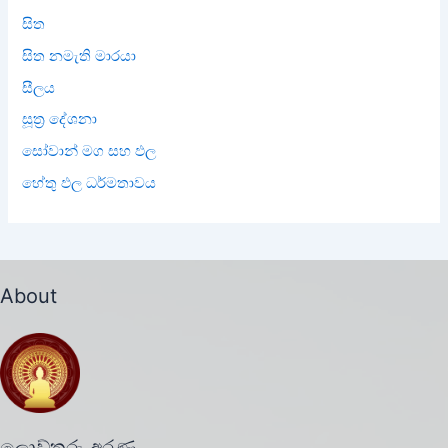
සිත
සිත නමැති මාරයා
සීලය
සූත්‍ර දේශනා
සෝවාන් මග සහ ඵල
හේතු ඵල ධර්මතාවය
About
ලොව්තුරු අරණ