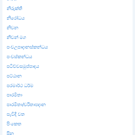
නිරුක්ති
නිරෝධය
නිවන
නිවන් මග
පංචඋපාදානස්කන්ධය
පංචස්කන්ධය
පටිච්චසමුප්පාදය
පට්ඨාන
පරමාර්ථ ධර්ම
පාරමිතා
පාරමිතා/චරිතාපදාන
පැවිදි වත
පිංකෙත
පින