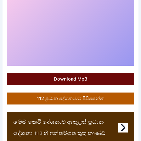
Download Mp3
112 ප්‍රධාන දේශනාවට පිවිසෙන්න
මෙම කෙටි දේශනාව ඇතුළත් ප්‍රධාන
දේශනා 112 හි අන්තර්ගත සූත්‍ර කාණ්ඩ