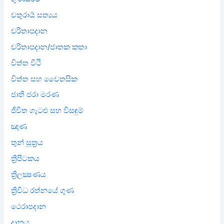
චතුරාර්‍ය සත්‍යය
චරිතාපදාන
චරිතාපදාන/ජාතක කතා
චිත්ත වීථි
චිත්ත සහ චෛතසික
ජාති ජරා මරණ
ජීවිත ගැටළු සහ විසඳුම්
ඤාණ
තුන් සූත්‍රය
ත්‍රිපිටකය
ත්‍රිලක්‍ෂණය
ත්‍රිවිධ රත්නයේ ගුණ
ථෙරාපදාන
දානය